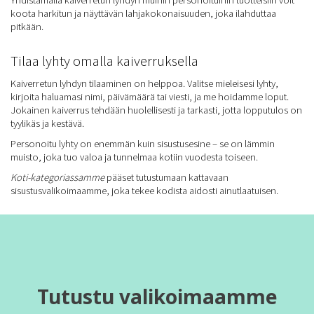
koota harkitun ja näyttävän lahjakokonaisuuden, joka ilahduttaa
pitkään.
Tilaa lyhty omalla kaiverruksella
Kaiverretun lyhdyn tilaaminen on helppoa. Valitse mieleisesi lyhty,
kirjoita haluamasi nimi, päivämäärä tai viesti, ja me hoidamme loput.
Jokainen kaiverrus tehdään huolellisesti ja tarkasti, jotta lopputulos on
tyylikäs ja kestävä.
Personoitu lyhty on enemmän kuin sisustusesine – se on lämmin
muisto, joka tuo valoa ja tunnelmaa kotiin vuodesta toiseen.
Koti-kategoriassamme
pääset tutustumaan kattavaan
sisustusvalikoimaamme, joka tekee kodista aidosti ainutlaatuisen.
Tutustu valikoimaamme