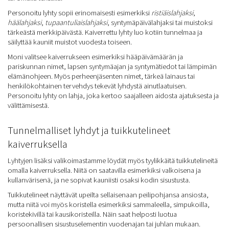
Personoitu lyhty sopii erinomaisesti esimerkiksi
ristiäislahjaksi
,
häälahjaksi
,
tupaantuliaislahjaksi
, syntymäpäivälahjaksi tai muistoksi
tärkeästä merkkipäivästä. Kaiverrettu lyhty luo kotiin tunnelmaa ja
säilyttää kauniit muistot vuodesta toiseen.
Moni valitsee kaiverrukseen esimerkiksi hääpäivämäärän ja
pariskunnan nimet, lapsen syntymäajan ja syntymätiedot tai lämpimän
elämänohjeen. Myös perheenjäsenten nimet, tärkeä lainaus tai
henkilökohtainen tervehdys tekevät lyhdystä ainutlaatuisen.
Personoitu lyhty on lahja, joka kertoo saajalleen aidosta ajatuksesta ja
välittämisestä.
Tunnelmalliset lyhdyt ja tuikkutelineet
kaiverruksella
Lyhtyjen lisäksi valikoimastamme löydät myös tyylikkäitä tuikkutelineitä
omalla kaiverruksella. Niitä on saatavilla esimerkiksi valkoisena ja
kullanvärisenä, ja ne sopivat kauniisti osaksi kodin sisustusta.
Tuikkutelineet näyttävät upeilta sellaisenaan peilipohjansa ansiosta,
mutta niitä voi myös koristella esimerkiksi sammaleella, simpukoilla,
koristekivillä tai kausikoristeilla. Näin saat helposti luotua
persoonallisen sisustuselementin vuodenajan tai juhlan mukaan.