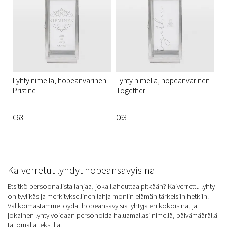
Lyhty nimellä, hopeanvärinen -
Lyhty nimellä, hopeanvärinen -
Pristine
Together
€63
€63
Kaiverretut lyhdyt hopeansävyisinä
Etsitkö persoonallista lahjaa, joka ilahduttaa pitkään? Kaiverrettu lyhty
on tyylikäs ja merkityksellinen lahja moniin elämän tärkeisiin hetkiin.
Valikoimastamme löydät hopeansävyisiä lyhtyjä eri kokoisina, ja
jokainen lyhty voidaan personoida haluamallasi nimellä, päivämäärällä
tai omalla tekstillä.