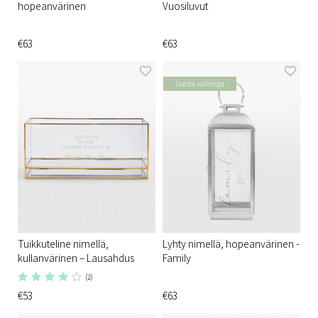
hopeanvärinen
Vuosiluvut
€63
€63
Useita valintoja
Tuikkuteline nimellä,
Lyhty nimellä, hopeanvärinen -
kullanvärinen – Lausahdus
Family
(2)
€53
€63