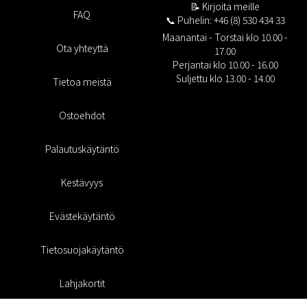
📝
Kirjoita meille
FAQ
📞 Puhelin: +46 (8) 530 434 33
Maanantai - Torstai klo 10.00 -
Ota yhteyttä
17.00
Perjantai klo 10.00 - 16.00
Suljettu klo 13.00 - 14.00
Tietoa meistä
Ostoehdot
Palautuskäytäntö
Kestävyys
Evästekäytäntö
Tietosuojakäytäntö
Lahjakortit