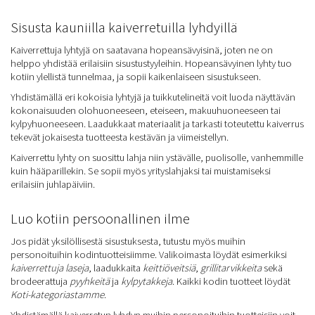
Sisusta kauniilla kaiverretuilla lyhdyillä
Kaiverrettuja lyhtyjä on saatavana hopeansävyisinä, joten ne on
helppo yhdistää erilaisiin sisustustyyleihin. Hopeansävyinen lyhty tuo
kotiin ylellistä tunnelmaa, ja sopii kaikenlaiseen sisustukseen.
Yhdistämällä eri kokoisia lyhtyjä ja tuikkutelineitä voit luoda näyttävän
kokonaisuuden olohuoneeseen, eteiseen, makuuhuoneeseen tai
kylpyhuoneeseen. Laadukkaat materiaalit ja tarkasti toteutettu kaiverrus
tekevät jokaisesta tuotteesta kestävän ja viimeistellyn.
Kaiverrettu lyhty on suosittu lahja niin ystävälle, puolisolle, vanhemmille
kuin hääparillekin. Se sopii myös yrityslahjaksi tai muistamiseksi
erilaisiin juhlapäiviin.
Luo kotiin persoonallinen ilme
Jos pidät yksilöllisestä sisustuksesta, tutustu myös muihin
personoituihin kodintuotteisiimme. Valikoimasta löydät esimerkiksi
kaiverrettuja laseja
, laadukkaita
keittiöveitsiä
,
grillitarvikkeita
sekä
brodeerattuja
pyyhkeitä
ja
kylpytakkeja
. Kaikki kodin tuotteet löydät
Koti-kategoriastamme
.
Yhdistämällä kaiverretun lyhdyn muihin personoituihin tuotteisiin voit