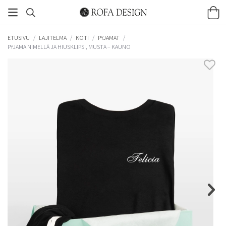
ETUSIVU
/
LAJITELMA
/
KOTI
/
PYJAMAT
/
PYJAMA NIMELLÄ JA HIUSKLIPSI, MUSTA – KAUNO