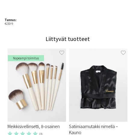
Tunnus:
4230-9
Liittyvät tuotteet
Nopeampi toimitus
Meikkisivellinsetti, 8-osainen
Satiiniaamutakki nimellä –
Kauno
(2)