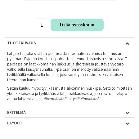
Lisää ostoskoriin
TUOTEKUVAUS
Lahjasetti, joka sisältää pehmeästä modaalista valmistetun mustan
pyjaman. Pyjama koostuu t-paidasta ja rennosti istuvista shortseista. T-
paidassa on laatikkomainen leikkaus ja shortseissa joustava vyötärö
valkoisella kiristysnauhalla. T-paitaan on merkitty valitsemasi nimi
tyylikkäällä valkoisella fontilla, joka sopii yhteen shortsien valkoisen
terereunan kanssa.
Settiin kuuluu myös tyylikäs musta silikoninen hiusklipsi. Setti toimitetaan
yksinkertaisessa ja tyylikkäässä lahjapakkauksessa, joten se on helppo
antaa lahjaksi vaikka
äitienpäivänä
tai
ystävänpäivänä
.
ERITELMÄ
LAYOUT