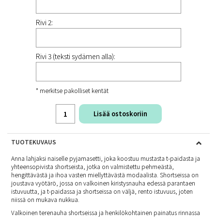
Rivi 2:
Rivi 3 (teksti sydämen alla):
* merkitse pakolliset kentät
Lisää ostoskoriin
TUOTEKUVAUS
Anna lahjaksi naiselle pyjamasetti, joka koostuu mustasta t-paidasta ja
yhteensopivista shortseista, jotka on valmistettu pehmeästä,
hengittävästä ja ihoa vasten miellyttävästä modaalista. Shortseissa on
joustava vyötärö, jossa on valkoinen kiristysnauha edessä parantaen
istuvuutta, ja t-paidassa ja shortseissa on väljä, rento istuvuus, joten
niissä on mukava nukkua.
Valkoinen terenauha shortseissa ja henkilökohtainen painatus rinnassa