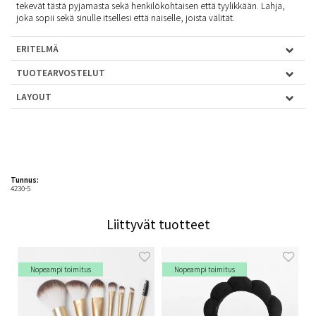
tekevät tästä pyjamasta sekä henkilökohtaisen että tyylikkään. Lahja,
joka sopii sekä sinulle itsellesi että naiselle, joista välität.
ERITELMÄ
TUOTEARVOSTELUT
LAYOUT
Tunnus:
4230-5
Liittyvät tuotteet
Nopeampi toimitus
Nopeampi toimitus