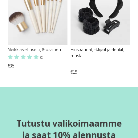
Meikkisivellinsetti, 8-osainen
Hiuspannat, -klipsit ja -lenkit,
musta
(2)
€35
€15
Tutustu valikoimaamme
ja saat 10% alennusta