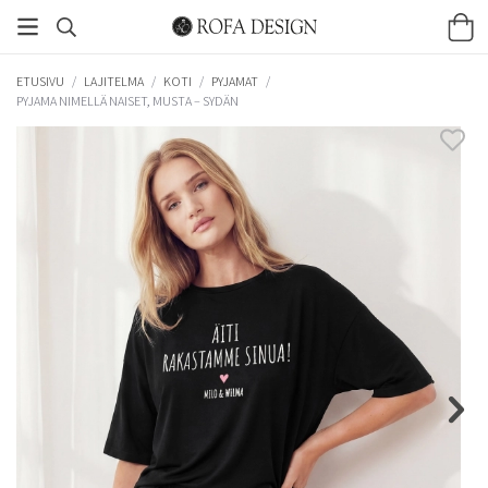
ETUSIVU
/
LAJITELMA
/
KOTI
/
PYJAMAT
/
PYJAMA NIMELLÄ NAISET, MUSTA – SYDÄN