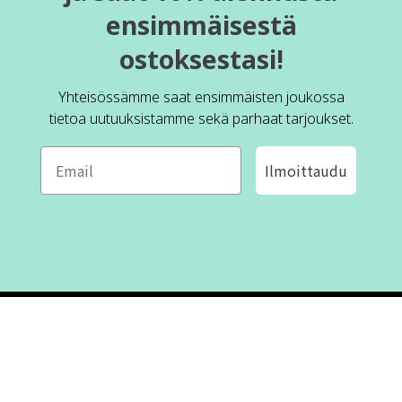
ensimmäisestä
ostoksestasi!
Yhteisössämme saat ensimmäisten joukossa
tietoa uutuuksistamme sekä parhaat tarjoukset.
Ilmoittaudu
ROFA DESIGN
ASIAKASPALVELU
📝
Kirjoita meille
FAQ