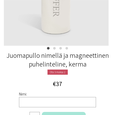
Juomapullo nimellä ja magneettinen
puhelinteline, kerma
Ota 3 maksa 2
€37
Nimi: