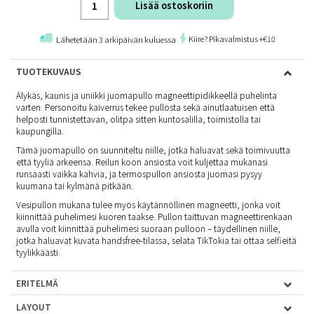
Lisää ostoskoriin
Kiire? Pikavalmistus +€10
Lähetetään 3 arkipäivän kuluessa
TUOTEKUVAUS
Älykäs, kaunis ja uniikki juomapullo magneettipidikkeellä puhelinta
varten. Personoitu kaiverrus tekee pullosta sekä ainutlaatuisen että
helposti tunnistettavan, olitpa sitten kuntosalilla, toimistolla tai
kaupungilla.
Tämä juomapullo on suunniteltu niille, jotka haluavat sekä toimivuutta
että tyyliä arkeensa. Reilun koon ansiosta voit kuljettaa mukanasi
runsaasti vaikka kahvia, ja termospullon ansiosta juomasi pysyy
kuumana tai kylmänä pitkään.
Vesipullon mukana tulee myös käytännöllinen magneetti, jonka voit
kiinnittää puhelimesi kuoren taakse. Pullon taittuvan magneettirenkaan
avulla voit kiinnittää puhelimesi suoraan pulloon – täydellinen niille,
jotka haluavat kuvata handsfree-tilassa, selata TikTokia tai ottaa selfieitä
tyylikkäästi.
ERITELMÄ
LAYOUT