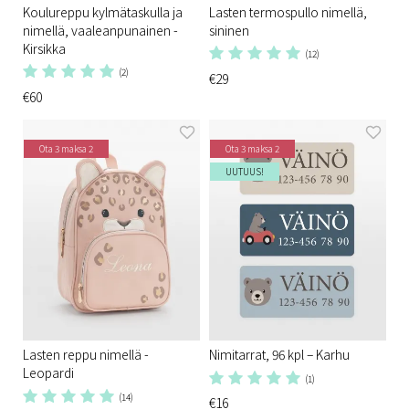
Koulureppu kylmätaskulla ja
Lasten termospullo nimellä,
nimellä, vaaleanpunainen -
sininen
Kirsikka
(12)
(2)
€29
€60
Ota 3 maksa 2
Ota 3 maksa 2
UUTUUS!
Lasten reppu nimellä -
Nimitarrat, 96 kpl – Karhu
Leopardi
(1)
(14)
€16