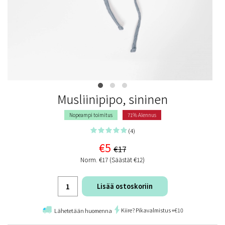
Musliinipipo, sininen
Nopeampi toimitus
71% Alennus
(4)
€5
€17
Norm. €17 (Säästät €12)
Lisää ostoskoriin
Kiire? Pikavalmistus +€10
Lähetetään huomenna