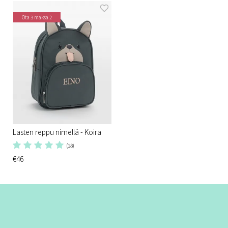
Ota 3 maksa 2
Lasten reppu nimellä - Koira
(18)
€46