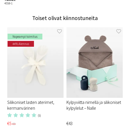
4558-1
Toiset olivat kiinnostuneita
Nopeampi toimitus
44% Alennus
Silikoniset lasten aterimet,
Kylpyviitta nimellä ja silikoniset
kermanvärinen
kylpylelut – Nalle
(5)
€5
€43
€9