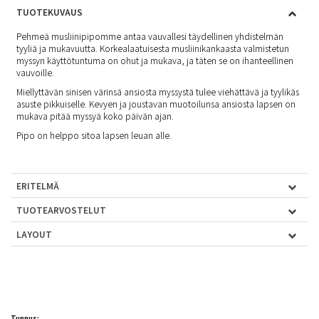
TUOTEKUVAUS
Pehmeä musliinipipomme antaa vauvallesi täydellinen yhdistelmän
tyyliä ja mukavuutta. Korkealaatuisesta musliinikankaasta valmistetun
myssyn käyttötuntuma on ohut ja mukava, ja täten se on ihanteellinen
vauvoille.
Miellyttävän sinisen värinsä ansiosta myssystä tulee viehättävä ja tyylikäs
asuste pikkuiselle. Kevyen ja joustavan muotoilunsa ansiosta lapsen on
mukava pitää myssyä koko päivän ajan.
Pipo on helppo sitoa lapsen leuan alle.
ERITELMÄ
TUOTEARVOSTELUT
LAYOUT
Tunnus: