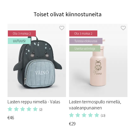
Toiset olivat kiinnostuneita
Ota 3 maksa 2
Ota 3 maksa 2
UUTUUS!
Tulossa elokuussa
Useita valintoja
Lasten reppu nimellä - Valas
Lasten termospullo nimellä,
vaaleanpunainen
(2)
(13)
€46
€29