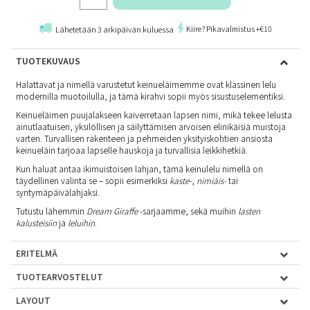
Kiire? Pikavalmistus +€10
Lähetetään 3 arkipäivän kuluessa
TUOTEKUVAUS
Halattavat ja nimellä varustetut keinueläimemme ovat klassinen lelu
modernilla muotoilulla, ja tämä kirahvi sopii myös sisustuselementiksi.
Keinueläimen puujalakseen kaiverretaan lapsen nimi, mikä tekee lelusta
ainutlaatuisen, yksilöllisen ja säilyttämisen arvoisen elinikäisiä muistoja
varten. Turvallisen rakenteen ja pehmeiden yksityiskohtien ansiosta
keinueläin tarjoaa lapselle hauskoja ja turvallisia leikkihetkiä.
Kun haluat antaa ikimuistoisen lahjan, tämä keinulelu nimellä on
täydellinen valinta se – sopii esimerkiksi
kaste-
,
nimiäis-
tai
syntymäpäivälahjaksi.
Tutustu lähemmin
Dream Giraffe
-sarjaamme, sekä muihin
lasten
kalusteisiin
ja
leluihin
.
ERITELMÄ
TUOTEARVOSTELUT
LAYOUT