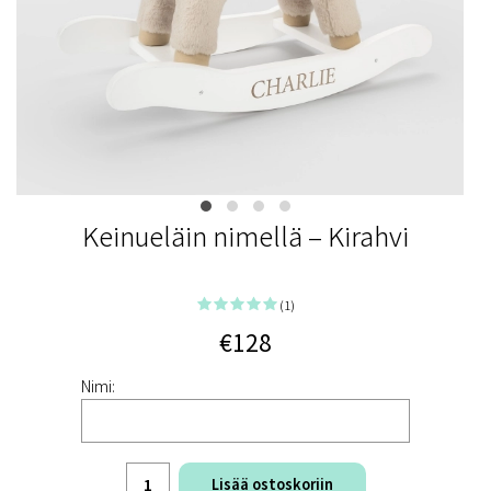
Keinueläin nimellä – Kirahvi
(1)
€128
Nimi:
Lisää ostoskoriin