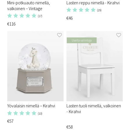
Mini-potkuauto nimellä,
Lasten reppu nimellä - Kirahvi
valkoinen – Vintage
(29)
(17)
€46
€116
Useita valintoja
Yövalaisin nimellä – Kirahvi
Lasten tuoli nimellä, valkoinen
- Kirahvi
(10)
€57
€58