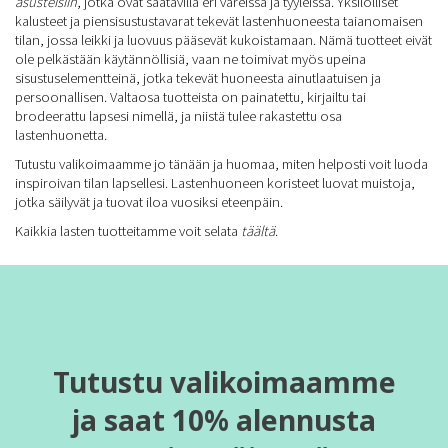
asusteisiin
, jotka ovat saatavilla eri väreissä ja tyyleissä. Yksilölliset
kalusteet ja piensisustustavarat tekevät lastenhuoneesta taianomaisen
tilan, jossa leikki ja luovuus pääsevät kukoistamaan. Nämä tuotteet eivät
ole pelkästään käytännöllisiä, vaan ne toimivat myös upeina
sisustuselementteinä, jotka tekevät huoneesta ainutlaatuisen ja
persoonallisen. Valtaosa tuotteista on painatettu, kirjailtu tai
brodeerattu lapsesi nimellä, ja niistä tulee rakastettu osa
lastenhuonetta.
Tutustu valikoimaamme jo tänään ja huomaa, miten helposti voit luoda
inspiroivan tilan lapsellesi. Lastenhuoneen koristeet luovat muistoja,
jotka säilyvät ja tuovat iloa vuosiksi eteenpäin.
Kaikkia lasten tuotteitamme voit selata
täältä
.
Tutustu valikoimaamme
ja saat 10% alennusta