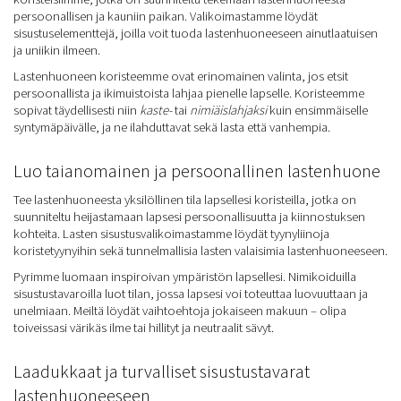
persoonallisen ja kauniin paikan. Valikoimastamme löydät
sisustuselementtejä, joilla voit tuoda lastenhuoneeseen ainutlaatuisen
ja uniikin ilmeen.
Lastenhuoneen koristeemme ovat erinomainen valinta, jos etsit
persoonallista ja ikimuistoista lahjaa pienelle lapselle. Koristeemme
sopivat täydellisesti niin
kaste-
tai
nimiäislahjaksi
kuin ensimmäiselle
syntymäpäivälle, ja ne ilahduttavat sekä lasta että vanhempia.
Luo taianomainen ja persoonallinen lastenhuone
Tee lastenhuoneesta yksilöllinen tila lapsellesi koristeilla, jotka on
suunniteltu heijastamaan lapsesi persoonallisuutta ja kiinnostuksen
kohteita. Lasten sisustusvalikoimastamme löydät tyynyliinoja
koristetyynyihin sekä tunnelmallisia lasten valaisimia lastenhuoneeseen.
Pyrimme luomaan inspiroivan ympäristön lapsellesi. Nimikoiduilla
sisustustavaroilla luot tilan, jossa lapsesi voi toteuttaa luovuuttaan ja
unelmiaan. Meiltä löydät vaihtoehtoja jokaiseen makuun – olipa
toiveissasi värikäs ilme tai hillityt ja neutraalit sävyt.
Laadukkaat ja turvalliset sisustustavarat
lastenhuoneeseen