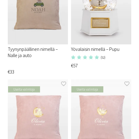
Tyynynpäällinen nimellä –
Yövalaisin nimellä – Pupu
Nalle ja auto
(52)
€57
€33
Useita valintoja
Useita valintoja