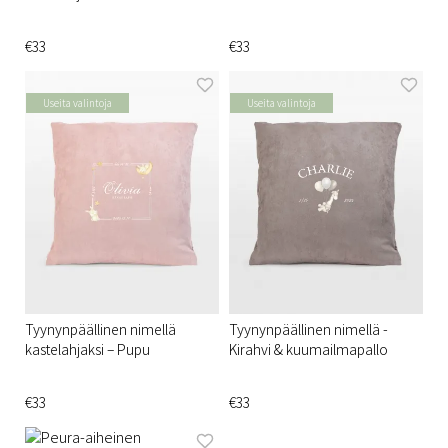
€33
€33
Useita valintoja
Useita valintoja
Tyynynpäällinen nimellä
Tyynynpäällinen nimellä -
kastelahjaksi – Pupu
Kirahvi & kuumailmapallo
€33
€33