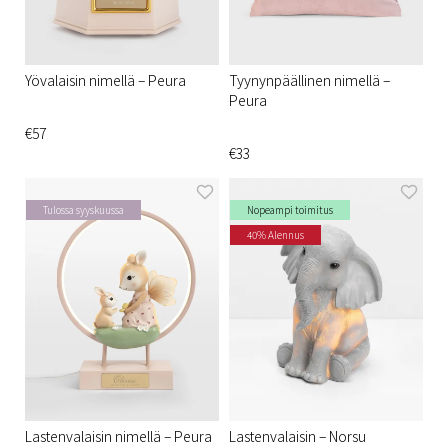
Yövalaisin nimellä – Peura
Tyynynpäällinen nimellä –
Peura
€57
€33
Tulossa syyskuussa
Nopeampi toimitus
40% Alennus
Lastenvalaisin nimellä – Peura
Lastenvalaisin – Norsu