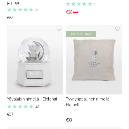
ja pupu
(1)
(1)
€28
€47
€68
Useita valintoja
Yövalaisin nimellä – Elefantti
Tyynynpäällinen nimellä –
Elefantti
(30)
€57
€33