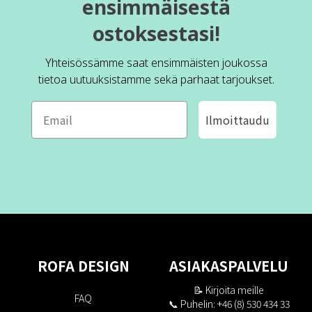
ensimmäisestä
ostoksestasi!
Yhteisössämme saat ensimmäisten joukossa
tietoa uutuuksistamme sekä parhaat tarjoukset.
Ilmoittaudu
ROFA DESIGN
ASIAKASPALVELU
📝
Kirjoita meille
FAQ
📞 Puhelin: +46 (8) 530 434 33