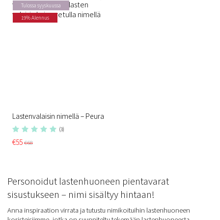
Tulossa syyskuussa
19% Alennus
Lastenvalaisin nimellä – Peura
(3)
€55
€68
Personoidut lastenhuoneen pientavarat
sisustukseen – nimi sisältyy hintaan!
Anna inspiraation virrata ja tutustu nimikoituihin lastenhuoneen
koristeisiimme, jotka on suunniteltu tekemään lastenhuoneesta