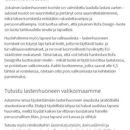
Jokainen lastenhuoneen koriste on valmistettu laadulla lastasi varten –
suloiset kuviot on suunnitellut ja piirtänyt oma suunnittelutiimimme,
mikä tekee koristeista entistäkin rakastettavampia ja
persoonallisempia. Voit luottaa siihen, että jokainen Rofa Design -tuote
on luotu tarkkuudella sinulle ja lapsellesi.
Huolehdimme myös lapsesi turvallisuudesta – lastenhuoneen
koristeet on käynyt läpi tarkat testit, jotta ne täyttävät laatu- ja
turvallisuusvaatimukset, ja ne ovat luonnollisesti hyväksytty EU-
säädösten mukaisesti. Tämä takaa, että voit tehdä hankintasi Rofa
Designilta luottavaisin mielin – mikäli tuote ei täytä toivottua laatutasoa,
se poistetaan valikoimasta. Kaikki tuotteemme, jotka saavat alle 4,5
tähteä arvosteluissa, otetaan oitis pois valikoimasta tai kehitetään
paremmaksi.
Tutustu lastenhuoneen valikoimaamme
Autamme sinua täydentämään lastenhuoneen sisustusta yksilöllisillä
sisustustavaroilla. Etsitpä täydellistä lahjaa tai haluat uudistaa lapsesi
huonetta, meiltä löydät kaiken tarvittavan luodaksesi hänelle
persoonallisen tilan, jossa lapsesi voi kasvaa ja viihtyä.
Tutustu myös nimikoituihin
lastenkalusteisiin
,
keinueläimiin
ja