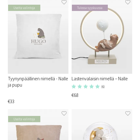
Useita valintoja
Tulossa syyskuussa
Tyynynpäällinen nimellä - Nalle
Lastenvalaisin nimellä – Nalle
ja pupu
(6)
€68
€33
Useita valintoja