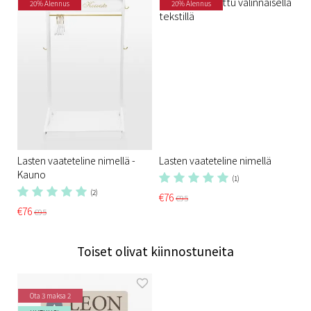
20% Alennus
20% Alennus
Lasten vaateteline nimellä -
Lasten vaateteline nimellä
Kauno
(1)
(2)
€76
€95
€76
€95
Toiset olivat kiinnostuneita
Ota 3 maksa 2