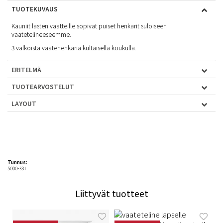
TUOTEKUVAUS
Kauniit lasten vaatteille sopivat puiset henkarit suloiseen
vaatetelineeseemme
.
3 valkoista vaatehenkaria kultaisella koukulla.
ERITELMÄ
TUOTEARVOSTELUT
LAYOUT
Tunnus:
5000-331
Liittyvät tuotteet