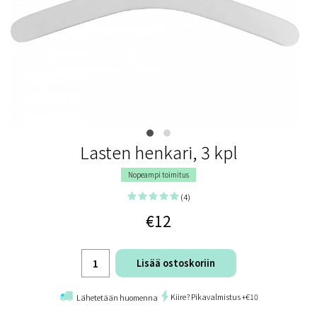
Lasten henkari, 3 kpl
Nopeampi toimitus
(4)
€12
Lisää ostoskoriin
Kiire? Pikavalmistus +€10
Lähetetään huomenna