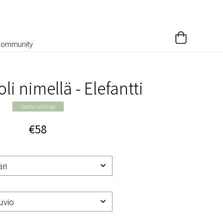
Community
li nimellä - Elefantti
Useita valintoja
€58