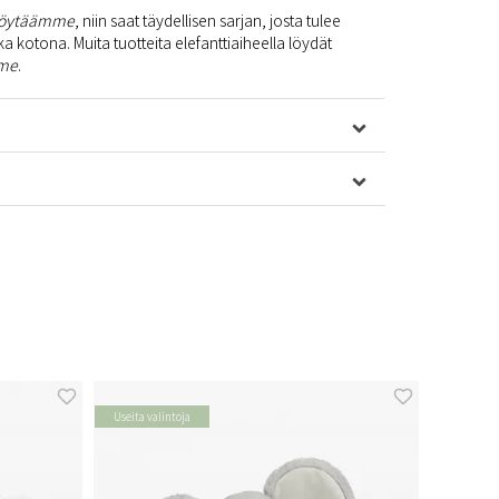
pöytäämme
, niin saat täydellisen sarjan, josta tulee
a kotona. Muita tuotteita elefanttiaiheella löydät
mme
.
Useita valintoja