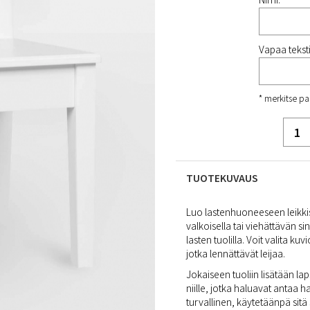
Vapaa tekstir
* merkitse pa
TUOTEKUVAUS
Luo lastenhuoneeseen leikki
valkoisella tai viehättävän si
lasten tuolilla. Voit valita k
jotka lennättävät leijaa.
Jokaiseen tuoliin lisätään laps
niille, jotka haluavat antaa 
turvallinen, käytetäänpä sit