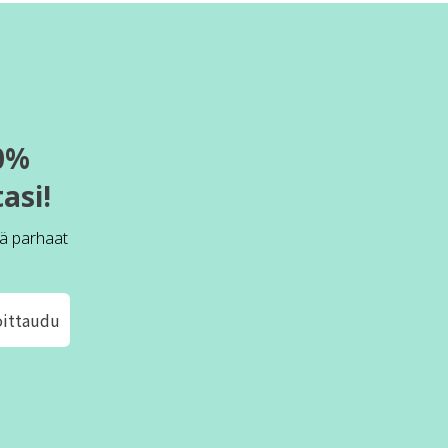
0%
asi!
ä parhaat
oittaudu