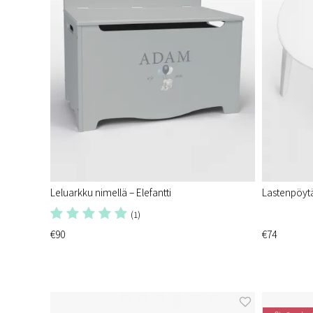
Leluarkku nimellä – Elefantti
Lastenpöytä,
(1)
€90
€74