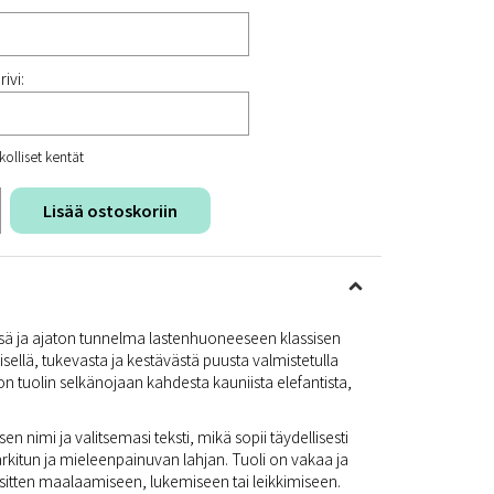
ivi:
kolliset kentät
Lisää ostoskoriin
sä ja ajaton tunnelma lastenhuoneeseen klassisen
nisellä, tukevasta ja kestävästä puusta valmistetulla
uvion tuolin selkänojaan kahdesta kauniista elefantista,
en nimi ja valitsemasi teksti, mikä sopii täydellisesti
harkitun ja mieleenpainuvan lahjan. Tuoli on vakaa ja
ä sitten maalaamiseen, lukemiseen tai leikkimiseen.