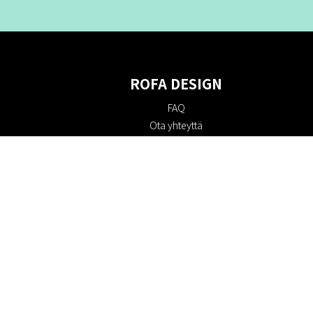
ROFA DESIGN
FAQ
Ota yhteyttä
Tietoa meistä
Ostoehdot
Palautuskäytäntö
Kestävyys
Evästekäytäntö
Tietosuojakäytäntö
Lahjakortit
Alennuskoodi
#RofaDesign
#yesrofadesign