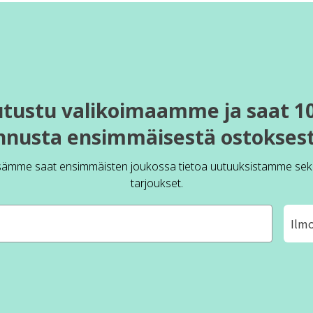
utustu valikoimaamme ja saat 1
nnusta ensimmäisestä ostoksest
sämme saat ensimmäisten joukossa tietoa uutuuksistamme sek
tarjoukset.
Ilm