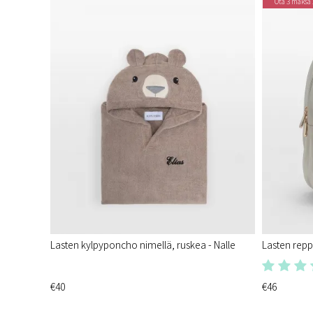
Ota 3 maksa 
Lasten kylpyponcho nimellä, ruskea - Nalle
Lasten reppu
€40
€46