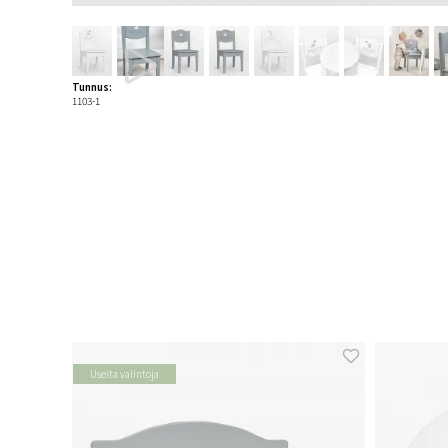
Tunnus:
1103-1
Useita valintoja