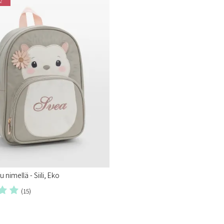
2
 nimellä - Siili, Eko
(15)