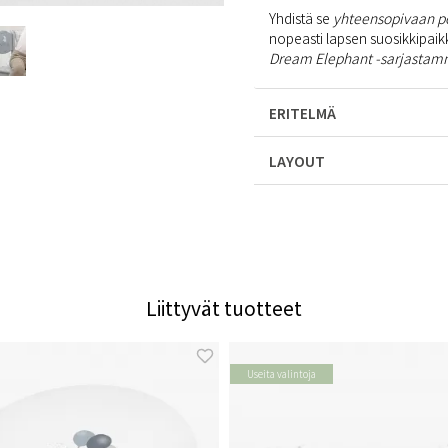
Yhdistä se
yhteensopivaan 
nopeasti lapsen suosikkipaikk
Dream Elephant -sarjasta
ERITELMÄ
LAYOUT
Liittyvät tuotteet
Useita valintoja