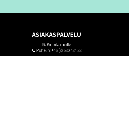
ASIAKASPALVELU
📝
Kirjoita meille
📞 Puhelin: +46 (8) 530 434 33
Maanantai - Torstai klo 10.00 - 17.00
Perjantai klo 10.00 - 16.00
Suljettu klo 13.00 - 14.00