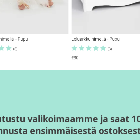
imellä – Pupu​
Leluarkku nimellä - Pupu
(6)
(3)
€90
utustu valikoimaamme ja saat 1
nnusta ensimmäisestä ostoksest