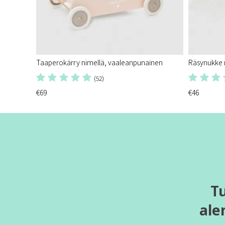
Taaperokärry nimellä, vaaleanpunainen
Räsynukke n
(52)
€69
€46
T
ale