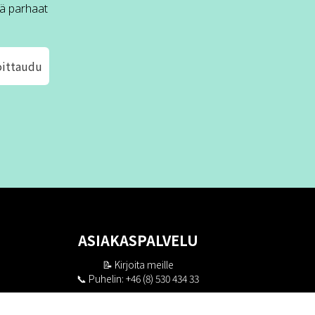
ä parhaat
oittaudu
ASIAKASPALVELU
📝
Kirjoita meille
📞 Puhelin: +46 (8) 530 434 33
Maanantai - Torstai klo 10.00 - 17.00
Perjantai klo 10.00 - 16.00