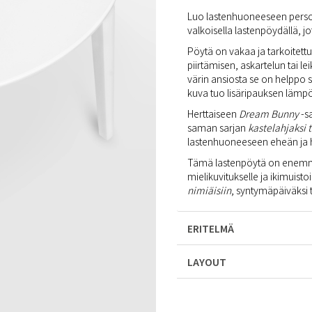
Luo lastenhuoneeseen persoona
valkoisella lastenpöydällä, j
Pöytä on vakaa ja tarkoitettu
piirtämisen, askartelun tai
värin ansiosta se on helppo 
kuva tuo lisäripauksen lämpöä
Herttaiseen
Dream Bunny
-sa
saman sarjan
kastelahjaksi t
lastenhuoneeseen eheän ja
Tämä lastenpöytä on enemmän
mielikuvitukselle ja ikimuistois
nimiäisiin
, syntymäpäiväksi ta
ERITELMÄ
LAYOUT