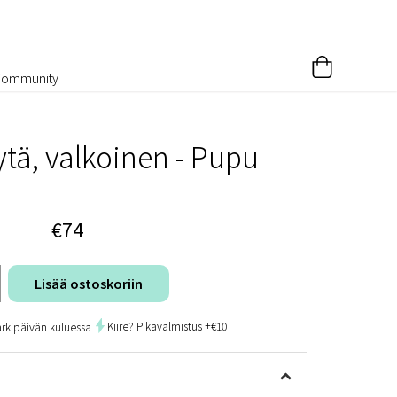
Community
tä, valkoinen - Pupu
€74
Lisää ostoskoriin
Kiire? Pikavalmistus +€10
arkipäivän kuluessa