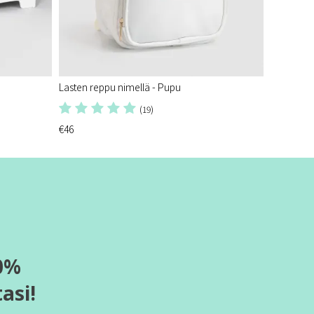
Lasten reppu nimellä - Pupu
(19)
€46
0%
asi!