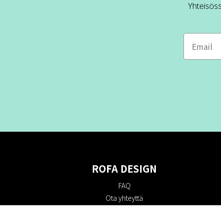
Yhteisös
ROFA DESIGN
FAQ
Ota yhteyttä
Tietoa meistä