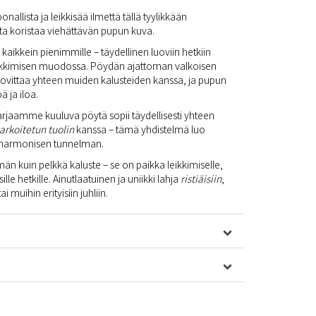
llista ja leikkisää ilmettä tällä tyylikkään
ota koristaa viehättävän pupun kuva.
 kaikkein pienimmille – täydellinen luoviin hetkiin
 leikkimisen muodossa. Pöydän ajattoman valkoisen
sovittaa yhteen muiden kalusteiden kanssa, ja pupun
 ja iloa.
rjaamme kuuluva pöytä sopii täydellisesti yhteen
arkoitetun tuolin
kanssa – tämä yhdistelmä luo
 harmonisen tunnelman.
 kuin pelkkä kaluste – se on paikka leikkimiselle,
ille hetkille. Ainutlaatuinen ja uniikki lahja
ristiäisiin
,
i muihin erityisiin juhliin.