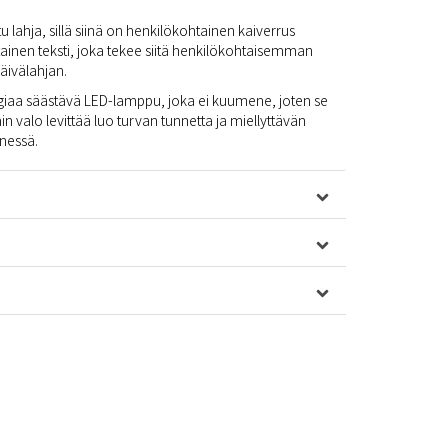
u lahja, sillä siinä on henkilökohtainen kaiverrus
tainen teksti, joka tekee siitä henkilökohtaisemman
äivälahjan.
giaa säästävä LED-lamppu, joka ei kuumene, joten se
in valo levittää luo turvan tunnetta ja miellyttävän
nessä.