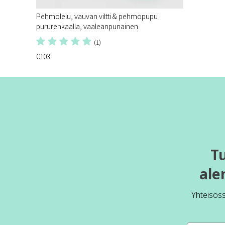
Pehmolelu, vauvan viltti & pehmopupu
pururenkaalla, vaaleanpunainen
(1)
€103
T
ale
Yhteisös