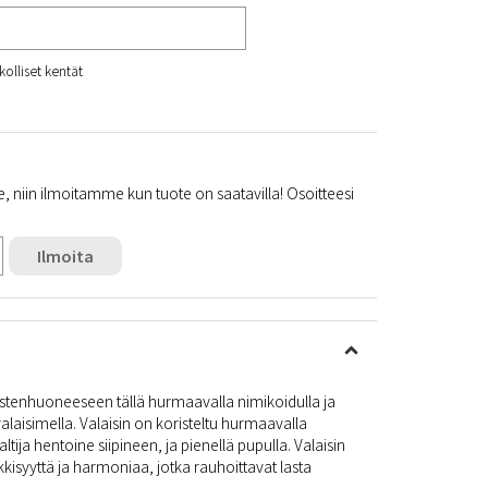
kolliset kentät
e, niin ilmoitamme kun tuote on saatavilla! Osoitteesi
Ilmoita
tenhuoneeseen tällä hurmaavalla nimikoidulla ja
laisimella. Valaisin on koristeltu hurmaavalla
ltija hentoine siipineen, ja pienellä pupulla. Valaisin
kkisyyttä ja harmoniaa, jotka rauhoittavat lasta