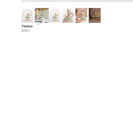
Tunnus:
2133-1