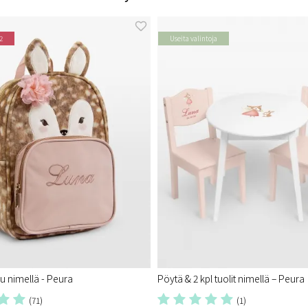
2
Useita valintoja
u nimellä - Peura
Pöytä & 2 kpl tuolit nimellä – Peura
(71)
(1)