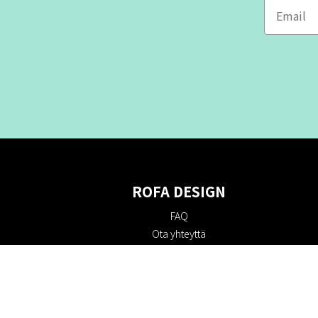
ROFA DESIGN
FAQ
Ota yhteyttä
Tietoa meistä
Ostoehdot
Palautuskäytäntö
Kestävyys