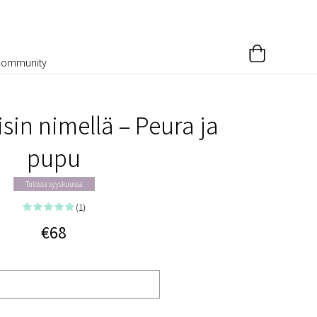
Community
sin nimellä – Peura ja
pupu
Tulossa syyskuussa
(1)
€68