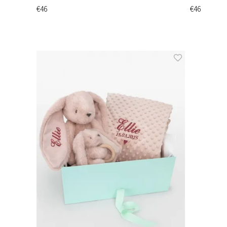
€46
€46