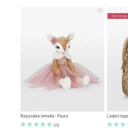
Ota 3 maksa 
Räsynukke nimellä - Peura
Lasten repp
(15)