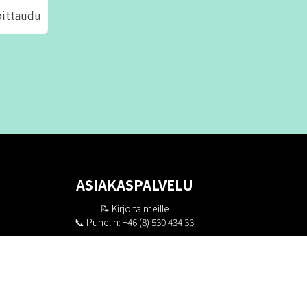
oittaudu
ASIAKASPALVELU
📝
Kirjoita meille
📞 Puhelin: +46 (8) 530 434 33
Maanantai - Torstai klo 10.00 - 17.00
Perjantai klo 10.00 - 16.00
Suljettu klo 13.00 - 14.00