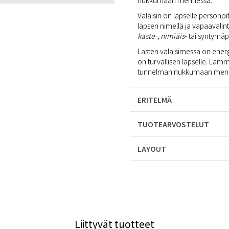
nukkumaan mennessä.
Valaisin on lapselle personoit
lapsen nimellä ja vapaavalin
kaste-
,
nimiäis
- tai syntymäp
Lasten valaisimessa on ener
on turvallisen lapselle. Lämm
tunnelman nukkumaan men
ERITELMÄ
TUOTEARVOSTELUT
LAYOUT
Liittyvät tuotteet