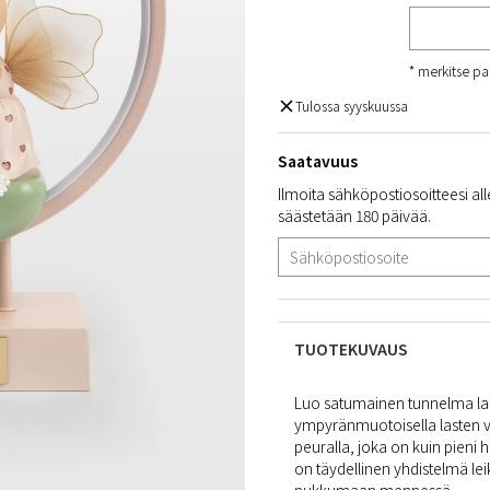
* merkitse pa
Tulossa syyskuussa
Saatavuus
Ilmoita sähköpostiosoitteesi all
säästetään 180 päivää.
TUOTEKUVAUS
Luo satumainen tunnelma las
ympyränmuotoisella lasten va
peuralla, joka on kuin pieni ha
on täydellinen yhdistelmä lei