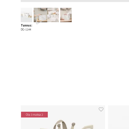
Tunnus:
DG-1144
Ota 3 maksa 2