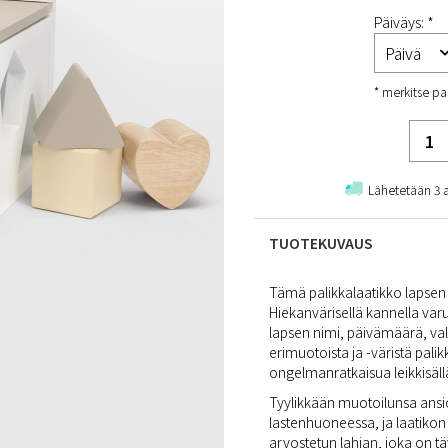
Päiväys: *
* merkitse pa
Lähetetään 3 
TUOTEKUVAUS
Tämä palikkalaatikko lapsen 
Hiekanvärisellä kannella var
lapsen nimi, päivämäärä, valin
erimuotoista ja -väristä palik
ongelmanratkaisua leikkisällä
Tyylikkään muotoilunsa ansio
lastenhuoneessa, ja laatikon y
arvostetun lahjan, joka on t