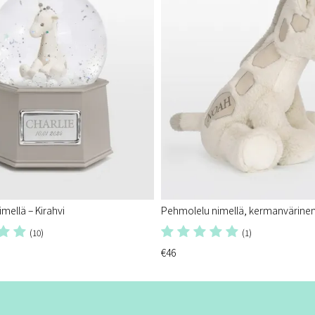
imellä – Kirahvi
Pehmolelu nimellä, kermanvärinen 
(10)
(1)
€46