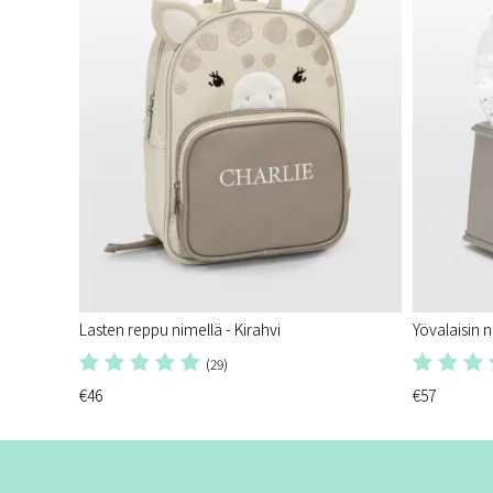
Lasten reppu nimellä - Kirahvi
Yövalaisin n
(29)
€46
€57