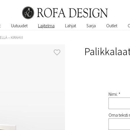
t
Uutuudet
Lajitelma
Lahjat
Sarja
Outlet
ELLÄ – KIRAHVI
Palikkalaat
Nimi: *
Oma teksti 