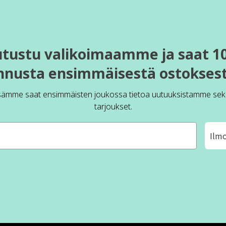
utustu valikoimaamme ja saat 1
nnusta ensimmäisestä ostoksest
sämme saat ensimmäisten joukossa tietoa uutuuksistamme sek
tarjoukset.
Ilm