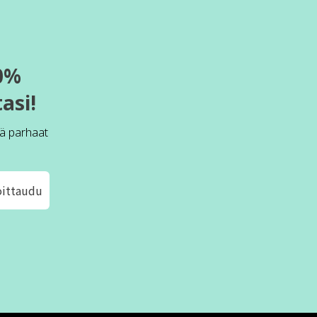
0%
asi!
ä parhaat
oittaudu