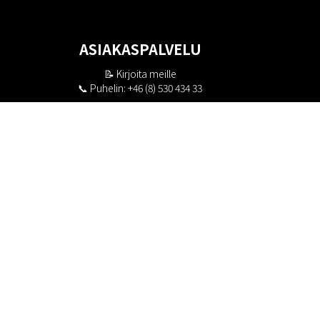
ASIAKASPALVELU
📝
Kirjoita meille
📞 Puhelin: +46 (8) 530 434 33
Maanantai - Torstai klo 10.00 - 17.00
Perjantai klo 10.00 - 16.00
Suljettu klo 13.00 - 14.00