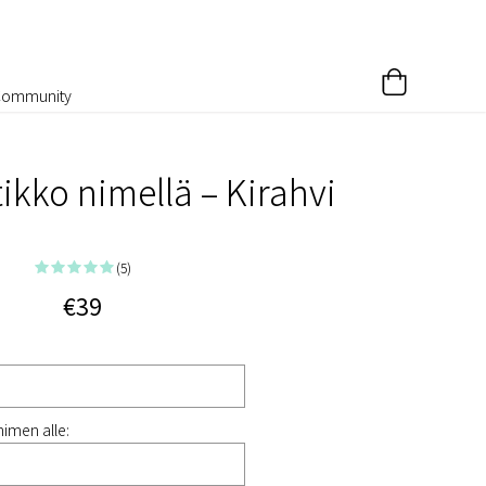
Community
ikko nimellä – Kirahvi
(5)
€39
nimen alle: