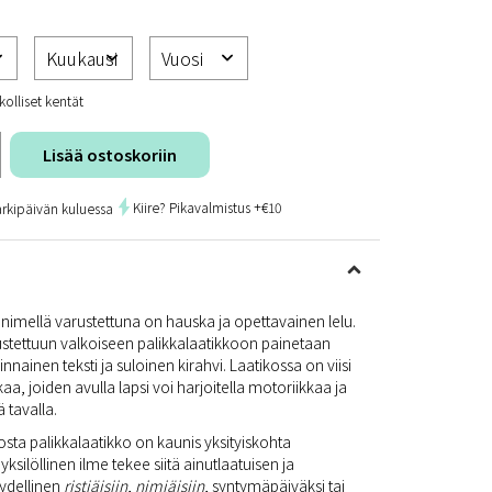
kolliset kentät
Lisää ostoskoriin
Kiire? Pikavalmistus +€10
arkipäivän kuluessa
nimellä varustettuna on hauska ja opettavainen lelu.
ustettuun valkoiseen palikkalaatikkoon painetaan
nainen teksti ja suloinen kirahvi. Laatikossa on viisi
kaa, joiden avulla lapsi voi harjoitella motoriikkaa ja
 tavalla.
sta palikkalaatikko on kaunis yksityiskohta
ksilöllinen ilme tekee siitä ainutlaatuisen ja
äydellinen
ristiäisiin
,
nimiäisiin
, syntymäpäiväksi tai