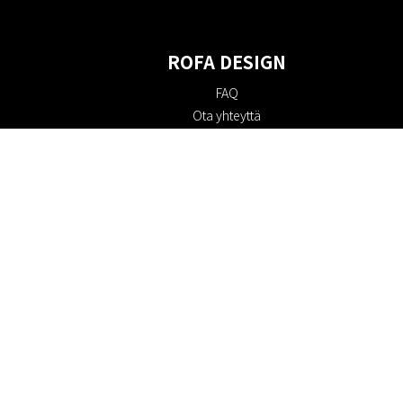
ROFA DESIGN
FAQ
Ota yhteyttä
Tietoa meistä
Ostoehdot
Palautuskäytäntö
Kestävyys
Evästekäytäntö
Tietosuojakäytäntö
Lahjakortit
Alennuskoodi
#RofaDesign
#yesrofadesign
Kilpailu