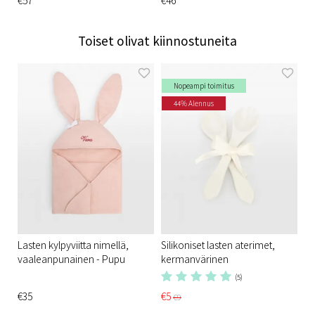
€57
€46
Toiset olivat kiinnostuneita
Nopeampi toimitus
44% Alennus
Lasten kylpyviitta nimellä,
Silikoniset lasten aterimet,
vaaleanpunainen - Pupu
kermanvärinen
(5)
€35
€5
€9