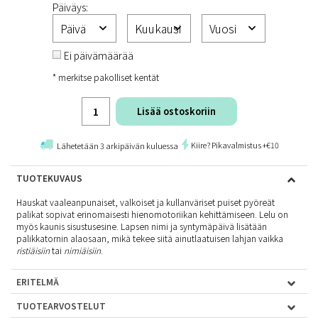
Päiväys:
Ei päivämäärää
* merkitse pakolliset kentät
Lisää ostoskoriin
Kiire? Pikavalmistus +€10
Lähetetään 3 arkipäivän kuluessa
TUOTEKUVAUS
Hauskat vaaleanpunaiset, valkoiset ja kullanväriset puiset pyöreät
palikat sopivat erinomaisesti hienomotoriikan kehittämiseen. Lelu on
myös kaunis sisustusesine. Lapsen nimi ja syntymäpäivä lisätään
palikkatornin alaosaan, mikä tekee siitä ainutlaatuisen lahjan vaikka
ristiäisiin
tai
nimiäisiin
.
ERITELMÄ
TUOTEARVOSTELUT