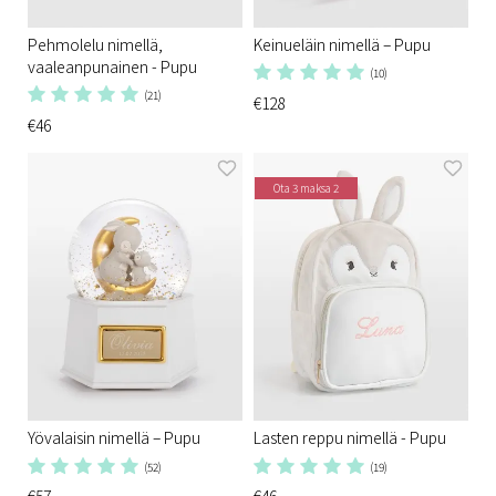
Pehmolelu nimellä,
Keinueläin nimellä – Pupu
vaaleanpunainen - Pupu
(10)
(21)
€128
€46
Ota 3 maksa 2
Yövalaisin nimellä – Pupu
Lasten reppu nimellä - Pupu
(52)
(19)