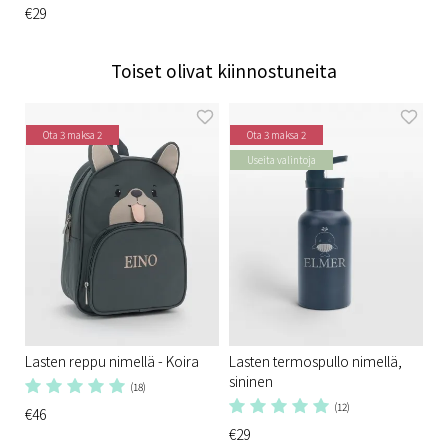
€29
Toiset olivat kiinnostuneita
Ota 3 maksa 2
Ota 3 maksa 2
Useita valintoja
Lasten reppu nimellä - Koira
Lasten termospullo nimellä,
sininen
(18)
(12)
€46
€29