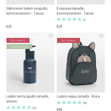
Silikoninen lasten vesipullo,
Eväsrasia lapselle,
tummansininen – Taivas
tummansininen - Taivas
(3)
€26
€29
Ota 3 maksa 2
Ota 3 maksa 2
Useita valintoja
Lasten termospullo nimellä,
Lasten reppu nimellä - Koira
sininen
(18)
(12)
€46