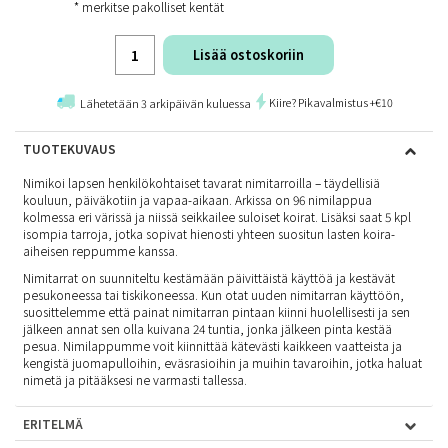
* merkitse pakolliset kentät
Lisää ostoskoriin
Kiire? Pikavalmistus +€10
Lähetetään 3 arkipäivän kuluessa
TUOTEKUVAUS
Nimikoi lapsen henkilökohtaiset tavarat nimitarroilla – täydellisiä
kouluun, päiväkotiin ja vapaa-aikaan. Arkissa on 96 nimilappua
kolmessa eri värissä ja niissä seikkailee suloiset koirat. Lisäksi saat 5 kpl
isompia tarroja, jotka sopivat hienosti yhteen suositun
lasten koira-
aiheisen reppumme
kanssa.
Nimitarrat on suunniteltu kestämään päivittäistä käyttöä ja kestävät
pesukoneessa tai tiskikoneessa. Kun otat uuden nimitarran käyttöön,
suosittelemme että painat nimitarran pintaan kiinni huolellisesti ja sen
jälkeen annat sen olla kuivana 24 tuntia, jonka jälkeen pinta kestää
pesua. Nimilappumme voit kiinnittää kätevästi kaikkeen vaatteista ja
kengistä juomapulloihin, eväsrasioihin ja muihin tavaroihin, jotka haluat
nimetä ja pitääksesi ne varmasti tallessa.
ERITELMÄ