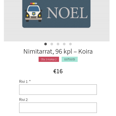
Nimitarrat, 96 kpl – Koira
Ota 3 maksa 2
UUTUUS!
€16
Rivi 1: *
Rivi 2: