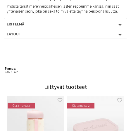
Yhdistä tarrat merenneitoaiheisen lasten reppumme kanssa, niin saat
yhtenäisen setin, joka on sekä toimiva että täynnä persoonallisuutta.
ERITELMÄ
LAYOUT
Tunnus:
NAMNLAPP-1
Liittyvät tuotteet
Ota 3 maksa 2
Ota 3 maksa 2