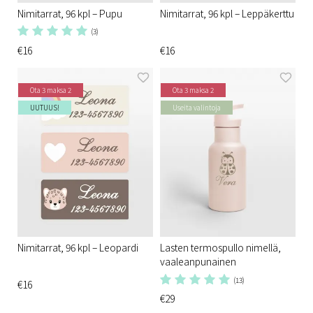
Nimitarrat, 96 kpl – Pupu
Nimitarrat, 96 kpl – Leppäkerttu
(3)
€16
€16
Ota 3 maksa 2
Ota 3 maksa 2
UUTUUS!
Useita valintoja
Nimitarrat, 96 kpl – Leopardi
Lasten termospullo nimellä,
vaaleanpunainen
(13)
€16
€29