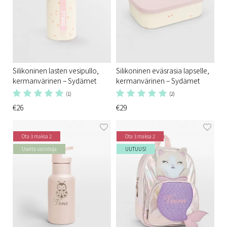
Silikoninen lasten vesipullo,
Silikoninen eväsrasia lapselle,
kermanvärinen – Sydämet
kermanvärinen – Sydämet
(1)
(2)
€26
€29
Ota 3 maksa 2
Ota 3 maksa 2
Useita valintoja
UUTUUS!