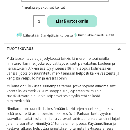
* merkitse pakolliset kentät
Lisää ostoskoriin
Kiire? Pikavalmistus +€10
Lähetetään 3 arkipäivän kuluessa
TUOTEKUVAUS
Pidä lapsen tavarat järjestyksessä leikkisillä merenneitoaiheisilla
nimitarroillamme, jotka sopivat täydellisesti päiväkotiin, kouluun ja
harrastuksiin. Arkkiin sisältyy yhteensä 96 nimilappua kolmessa eri
värissä, jotka on suunniteltu merkitsemään helposti kaikki vaatteista ja
kengistä vesipulloihin ja eväsrasioihin.
Mukana on 5 leikkisää suurempaa tarraa, jotka sopivat erinomaisesti
koristeiksi esimerkiksi kumisaappaisiin, kypärään tai muihin
suosikkitavaroihin, jotka kaipaavat sekä tyyliä että selkeää
nimimerkintää.
Nimitarrat on suunniteltu kestämään kaikki arjen haasteet, ja ne ovat
sekä pesu- että astianpesukoneen kestäviä. Parhaan kestävyyden
saavuttamiseksi irrota nimitarra varovasti arkista, hankaa se kiinni lujasti
ja anna sen sitten kiinnittyä 24 tuntia ennen pesua. Käytännöllinen ja
kestävä ratkaisu helpottaa järjestyksen pitämistä hektisessä arjessa.