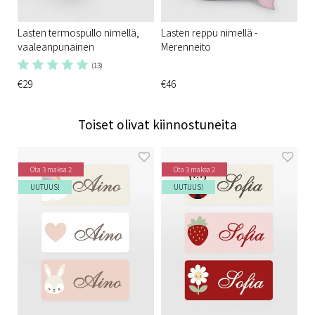
Lasten termospullo nimellä,
Lasten reppu nimellä -
vaaleanpunainen
Merenneito
(13)
€29
€46
Toiset olivat kiinnostuneita
Ota 3 maksa 2
Ota 3 maksa 2
UUTUUS!
UUTUUS!