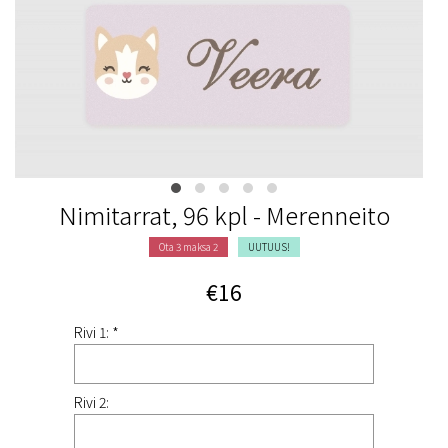
Nimitarrat, 96 kpl - Merenneito
Ota 3 maksa 2
UUTUUS!
€16
Rivi 1: *
Rivi 2: