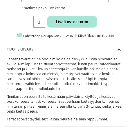
* merkitse pakolliset kentät
Lisää ostoskoriin
Kiire? Pikavalmistus +€10
Lähetetään 4 arkipäivän kuluessa
TUOTEKUVAUS
Lapsen tavarat on helppo nimikoida näiden yksilöllisten nimitarrojen
avulla. Nimilapuissa toistuvat söpöt teemat, kuten peura, sateenkaaret,
perhoset ja kukat – leikkisiä teemoja kaikenikäisille. Arkissa on aina 96
nimilappua kolmessa eri värissä, ja ne sopivat vaatteisiin ja kenkiin,
samoin vesipulloihin ja eväsrasioihin. Lisäksi saat 5 kpl isompia
nimitarroja vaihtelevilla teemoilla, jotka sopivat esimerkiksi kypäriin,
kumisaappaisiin ja potkulautoihin.
Nimitarrat on suunniteltu kestämään päivittäistä käyttöä ja kestävät
pesukoneessa tai tiskikoneessa. Saat parhaan kestävyyden kun painat
nimitarran pintaan kiinni ja anna sen olla kuivana 24 tuntia, jonka jälkeen
pinta kestää pesua.
Tarrat sopivat täydellisesti
lasten peura-aiheiseen reppuumme
.