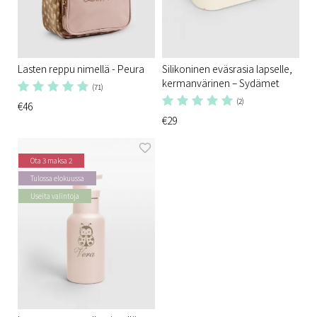
Lasten reppu nimellä - Peura
Silikoninen eväsrasia lapselle,
kermanvärinen – Sydämet
(71)
(2)
€46
€29
Ota 3 maksa 2
Tulossa elokuussa
Useita valintoja