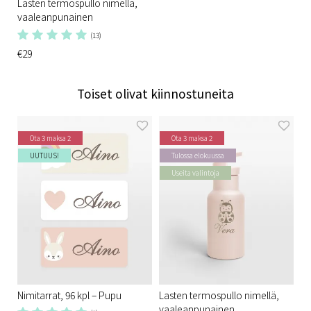
Lasten termospullo nimellä,
vaaleanpunainen
(13)
€29
Toiset olivat kiinnostuneita
Ota 3 maksa 2
Ota 3 maksa 2
UUTUUS!
Tulossa elokuussa
Useita valintoja
Nimitarrat, 96 kpl – Pupu
Lasten termospullo nimellä,
vaaleanpunainen