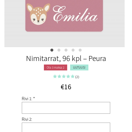
Nimitarrat, 96 kpl – Peura
Ota 3 maksa 2
UUTUUS!
(2)
€16
Rivi 1: *
Rivi 2: