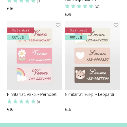
(3)
(13)
€16
€29
Ota 3 maksa 2
Ota 3 maksa 2
UUTUUS!
UUTUUS!
Nimitarrat, 96 kpl – Perhoset
Nimitarrat, 96 kpl – Leopardi
(1)
€16
€16