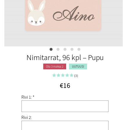
Nimitarrat, 96 kpl – Pupu
Ota 3 maksa 2
UUTUUS!
(3)
€16
Rivi 1: *
Rivi 2: