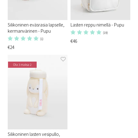
Silikoninen eväsrasia lapselle,
Lasten reppu nimellä - Pupu
kermanvärinen - Pupu
(19)
(1)
€46
€24
Ota 3 maksa 2
Silikoninen lasten vesipullo,