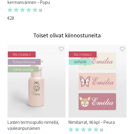
kermanvärinen – Pupu
(2)
€28
Toiset olivat kiinnostuneita
Ota 3 maksa 2
Ota 3 maksa 2
Tulossa elokuussa
UUTUUS!
Useita valintoja
Lasten termospullo nimellä,
Nimitarrat, 96 kpl – Peura
vaaleanpunainen
(2)