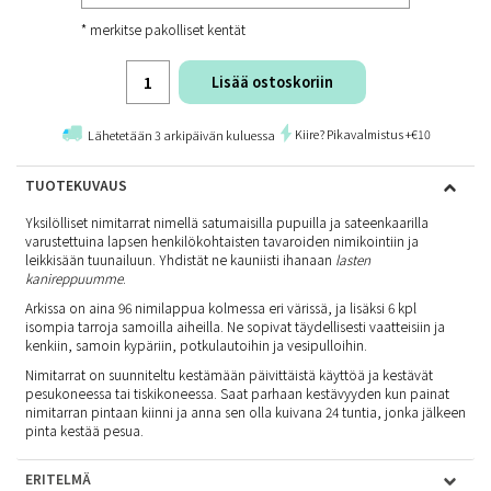
* merkitse pakolliset kentät
Lisää ostoskoriin
Kiire? Pikavalmistus +€10
Lähetetään 3 arkipäivän kuluessa
TUOTEKUVAUS
Yksilölliset nimitarrat nimellä satumaisilla pupuilla ja sateenkaarilla
varustettuina lapsen henkilökohtaisten tavaroiden nimikointiin ja
leikkisään tuunailuun. Yhdistät ne kauniisti ihanaan
lasten
kanireppuumme
.
Arkissa on aina 96 nimilappua kolmessa eri värissä, ja lisäksi 6 kpl
isompia tarroja samoilla aiheilla. Ne sopivat täydellisesti vaatteisiin ja
kenkiin, samoin kypäriin, potkulautoihin ja vesipulloihin.
Nimitarrat on suunniteltu kestämään päivittäistä käyttöä ja kestävät
pesukoneessa tai tiskikoneessa. Saat parhaan kestävyyden kun painat
nimitarran pintaan kiinni ja anna sen olla kuivana 24 tuntia, jonka jälkeen
pinta kestää pesua.
ERITELMÄ