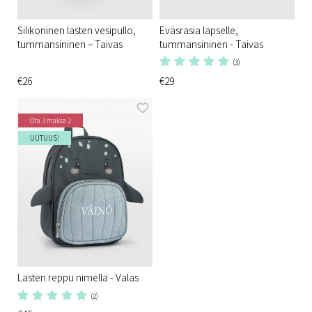
Silikoninen lasten vesipullo,
Eväsrasia lapselle,
tummansininen – Taivas
tummansininen - Taivas
(3)
€26
€29
Ota 3 maksa 2
UUTUUS!
Lasten reppu nimellä - Valas
(2)