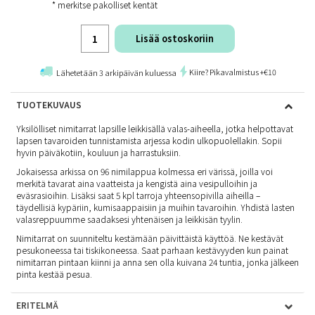
* merkitse pakolliset kentät
Lisää ostoskoriin
Kiire? Pikavalmistus +€10
Lähetetään 3 arkipäivän kuluessa
TUOTEKUVAUS
Yksilölliset nimitarrat lapsille leikkisällä valas-aiheella, jotka helpottavat
lapsen tavaroiden tunnistamista arjessa kodin ulkopuolellakin. Sopii
hyvin päiväkotiin, kouluun ja harrastuksiin.
Jokaisessa arkissa on 96 nimilappua kolmessa eri värissä, joilla voi
merkitä tavarat aina vaatteista ja kengistä aina vesipulloihin ja
eväsrasioihin. Lisäksi saat 5 kpl tarroja yhteensopivilla aiheilla –
täydellisiä kypäriin, kumisaappaisiin ja muihin tavaroihin. Yhdistä lasten
valasreppuumme saadaksesi yhtenäisen ja leikkisän tyylin.
Nimitarrat on suunniteltu kestämään päivittäistä käyttöä. Ne kestävät
pesukoneessa tai tiskikoneessa. Saat parhaan kestävyyden kun painat
nimitarran pintaan kiinni ja anna sen olla kuivana 24 tuntia, jonka jälkeen
pinta kestää pesua.
ERITELMÄ