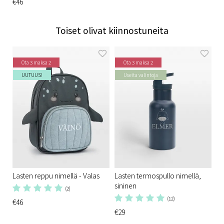
€46
Toiset olivat kiinnostuneita
Ota 3 maksa 2
Ota 3 maksa 2
UUTUUS!
Useita valintoja
Lasten reppu nimellä - Valas
Lasten termospullo nimellä,
sininen
(2)
(12)
€46
€29