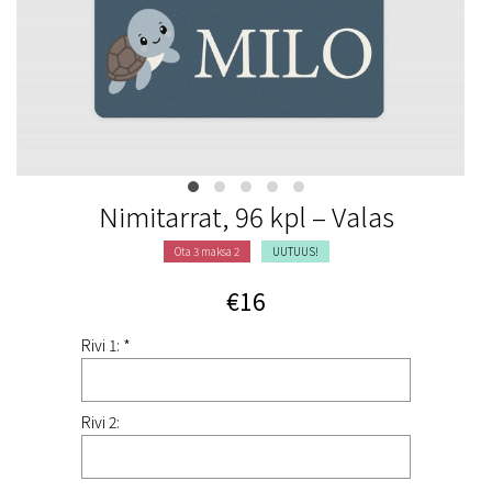
Nimitarrat, 96 kpl – Valas
Ota 3 maksa 2
UUTUUS!
€16
Rivi 1: *
Rivi 2: