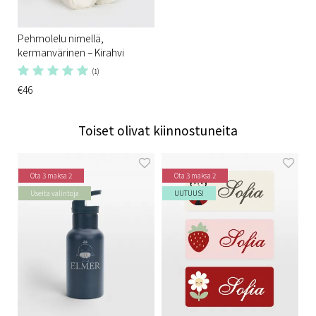
Pehmolelu nimellä,
kermanvärinen – Kirahvi
(1)
€46
Toiset olivat kiinnostuneita
Ota 3 maksa 2
Ota 3 maksa 2
Useita valintoja
UUTUUS!