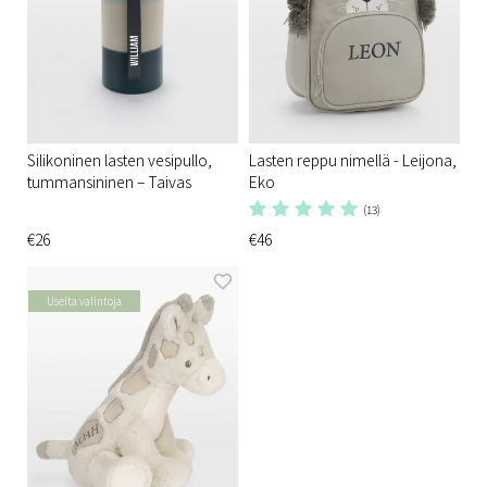
Silikoninen lasten vesipullo,
Lasten reppu nimellä - Leijona,
tummansininen – Taivas
Eko
(13)
€26
€46
Useita valintoja