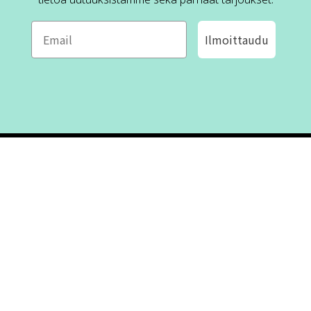
Ilmoittaudu
ROFA DESIGN
ASIAKASPALVELU
📝
Kirjoita meille
FAQ
📞 Puhelin: +46 (8) 530 434 33
Maanantai - Torstai klo 10.00 -
Ota yhteyttä
17.00
Perjantai klo 10.00 - 16.00
Suljettu klo 13.00 - 14.00
Tietoa meistä