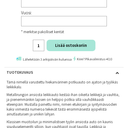
Vuosi:
* merkitse pakolliset kentät
Lisää ostoskoriin
Kiire? Pikavalmistus +€10
Lähetetään 3 arkipäivän kuluessa
TUOTEKUVAUS
Tämä nimellä varustettu hiekanvärinen potkuauto on ajaton ja tyylikäs
leikkikalu.
Metallirungon ansiosta leikkiauto kestää ihan oikeita leikkejä ja vauhtia,
ja pienemmänkin lapsen on helppo potkia sillä vauhdikkaasti
eteenpäin. Mustalla painettu nimi, nimen etukirjain ja syntymävuoden
kaksi viimeistä numeroa tekevät tästä ensimmäisestä ajopelistä
ainutlaatuisen ja uniikin lahjan.
Klassisen muotoilun ja minimalistisen tyylin ansiosta auto on kaunis
sisustuselementti silloin, kun vauhtiajot ovat tauolla. Leikkisä ja