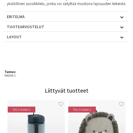
yksilöllinen suosikkilelu, jonka voi säilyttää muistona lapsuuden leikeistä.
ERITELMÄ
TUOTEARVOSTELUT
LAYOUT
Tunnus:
940036-1
Liittyvät tuotteet
Ota 3 maksa 2
Ota 3 maksa 2