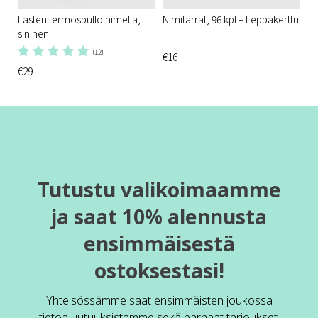
Lasten termospullo nimellä,
Nimitarrat, 96 kpl – Leppäkerttu
sininen
(12)
€16
€29
Tutustu valikoimaamme
ja saat 10% alennusta
ensimmäisestä
ostoksestasi!
Yhteisössämme saat ensimmäisten joukossa
tietoa uutuuksistamme sekä parhaat tarjoukset.