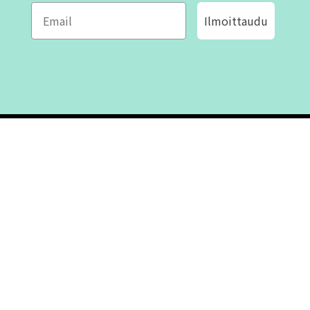
Ilmoittaudu
ROFA DESIGN
ASIAKASPALVELU
📝
Kirjoita meille
FAQ
📞 Puhelin: +46 (8) 530 434 33
Maanantai - Torstai klo 10.00 -
Ota yhteyttä
17.00
Perjantai klo 10.00 - 16.00
Suljettu klo 13.00 - 14.00
Tietoa meistä
Ostoehdot