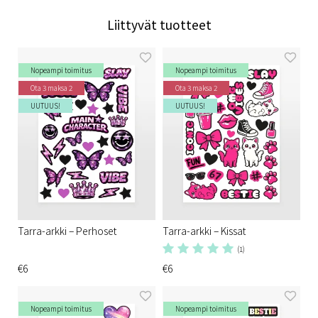
Liittyvät tuotteet
Nopeampi toimitus
Nopeampi toimitus
Ota 3 maksa 2
Ota 3 maksa 2
UUTUUS!
UUTUUS!
Tarra-arkki – Perhoset
Tarra-arkki – Kissat
(1)
€6
€6
Nopeampi toimitus
Nopeampi toimitus