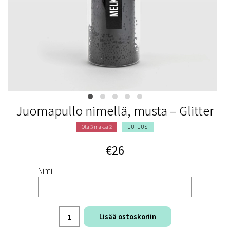
Juomapullo nimellä, musta – Glitter
Ota 3 maksa 2
UUTUUS!
€26
Nimi:
Lisää ostoskoriin