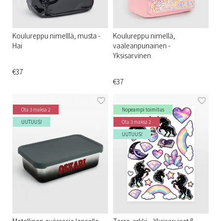
Koulureppu nimelllä, musta -
Koulureppu nimellä,
Hai
vaaleanpunainen -
Yksisarvinen
€37
€37
Ota 3 maksa 2
Nopeampi toimitus
UUTUUS!
Ota 3 maksa 2
UUTUUS!
Metallinen eväsrasia lapselle,
Tarra-arkki – Yksisarviset &