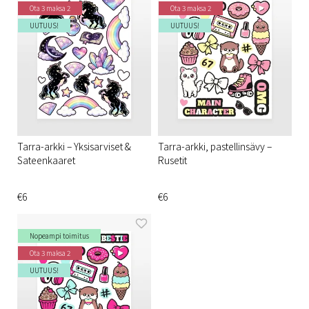
Ota 3 maksa 2
Ota 3 maksa 2
UUTUUS!
UUTUUS!
Tarra-arkki – Yksisarviset &
Tarra-arkki, pastellinsävy –
Sateenkaaret
Rusetit
€6
€6
Nopeampi toimitus
Ota 3 maksa 2
UUTUUS!