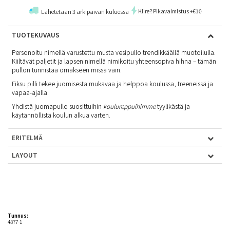
Kiire? Pikavalmistus +€10
Lähetetään 3 arkipäivän kuluessa
TUOTEKUVAUS
Personoitu nimellä varustettu musta vesipullo trendikkäällä muotoilulla.
Kiiltävät paljetit ja lapsen nimellä nimikoitu yhteensopiva hihna – tämän
pullon tunnistaa omakseen missä vain.
Fiksu pilli tekee juomisesta mukavaa ja helppoa koulussa, treeneissä ja
vapaa-ajalla.
Yhdistä juomapullo suosittuihin
koulureppuihimme
tyylikästä ja
käytännöllistä koulun alkua varten.
ERITELMÄ
LAYOUT
Tunnus:
4877-1