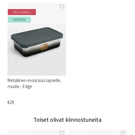
Ota 3 maksa 2
UUTUUS!
Metallinen eväsrasia lapselle,
musta - Edge
€29
Toiset olivat kiinnostuneita