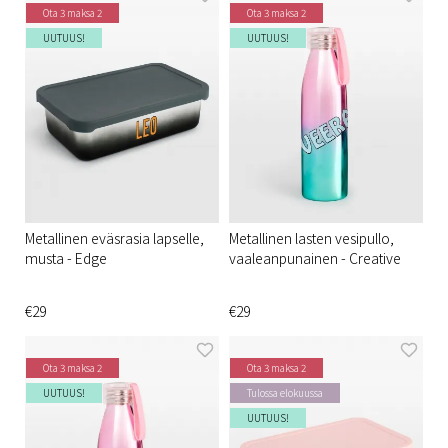
Ota 3 maksa 2
Ota 3 maksa 2
UUTUUS!
UUTUUS!
Metallinen eväsrasia lapselle,
Metallinen lasten vesipullo,
musta - Edge
vaaleanpunainen - Creative
€29
€29
Ota 3 maksa 2
Ota 3 maksa 2
UUTUUS!
Tulossa elokuussa
UUTUUS!