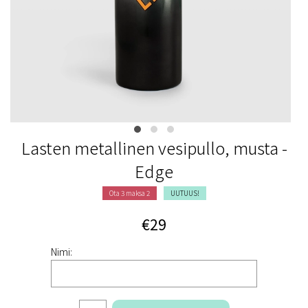
Lasten metallinen vesipullo, musta -
Edge
Ota 3 maksa 2
UUTUUS!
€29
Nimi: