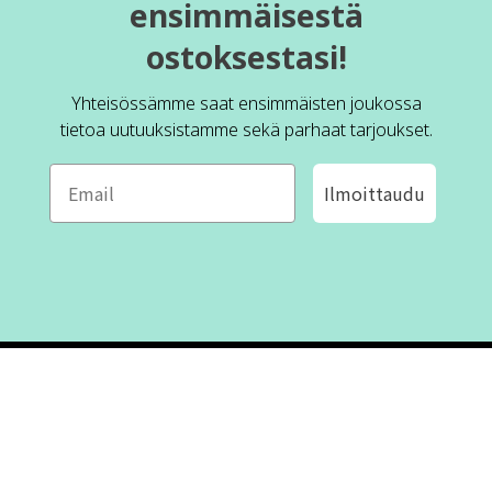
ensimmäisestä
ostoksestasi!
Yhteisössämme saat ensimmäisten joukossa
tietoa uutuuksistamme sekä parhaat tarjoukset.
Ilmoittaudu
ROFA DESIGN
ASIAKASPALVELU
📝
Kirjoita meille
FAQ
📞 Puhelin: +46 (8) 530 434 33