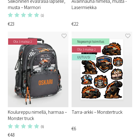
Silikoninen eväsrasia lapselle,
Avainnauha nimellä, musta -
musta – Marmori
Lasermiekka
(1)
€23
€22
Ota 3 maksa 2
Nopeampi toimitus
Ota 3 maksa 2
UUTUUS!
Koulureppu nimellä, harmaa –
Tarra-arkki – Monstertruck
Monster truck
(5)
€6
€48