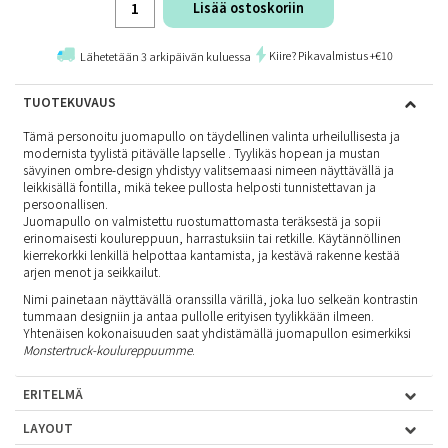
Lisää ostoskoriin
Kiire? Pikavalmistus +€10
Lähetetään 3 arkipäivän kuluessa
TUOTEKUVAUS
Tämä personoitu juomapullo on täydellinen valinta urheilullisesta ja
modernista tyylistä pitävälle lapselle . Tyylikäs hopean ja mustan
sävyinen ombre-design yhdistyy valitsemaasi nimeen näyttävällä ja
leikkisällä fontilla, mikä tekee pullosta helposti tunnistettavan ja
persoonallisen.
Juomapullo on valmistettu ruostumattomasta teräksestä ja sopii
erinomaisesti koulureppuun, harrastuksiin tai retkille. Käytännöllinen
kierrekorkki lenkillä helpottaa kantamista, ja kestävä rakenne kestää
arjen menot ja seikkailut.
Nimi painetaan näyttävällä oranssilla värillä, joka luo selkeän kontrastin
tummaan designiin ja antaa pullolle erityisen tyylikkään ilmeen.
Yhtenäisen kokonaisuuden saat yhdistämällä juomapullon esimerkiksi
Monstertruck-koulureppuumme
.
ERITELMÄ
LAYOUT