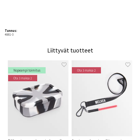
Tunnus:
4881-3
Liittyvät tuotteet
Nopeampi toimitus
Ota 3 maksa 2
Ota 3 maksa 2