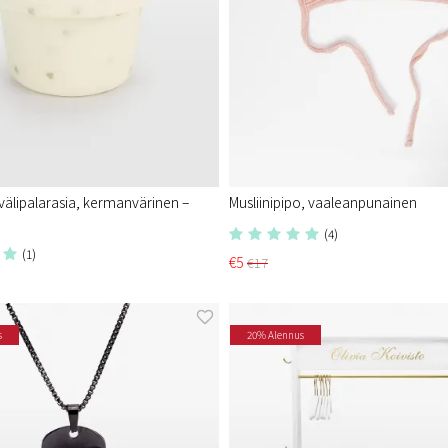
 välipalarasia, kermanvärinen –
Musliinipipo, vaaleanpunainen
(4)
(1)
€5
€17
s
20% Alennus