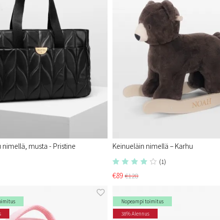
nimellä, musta - Pristine​
Keinueläin nimellä – Karhu
(1)
€89
€128
oimitus
Nopeampi toimitus
s
38% Alennus