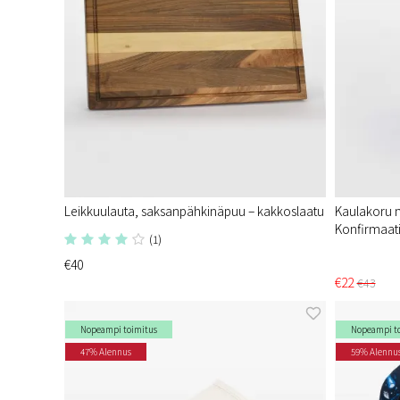
Leikkuulauta, saksanpähkinäpuu – kakkoslaatu
Kaulakoru n
Konfirmaat
(1)
€40
€22
€43
Nopeampi toimitus
Nopeampi t
47% Alennus
59% Alennu