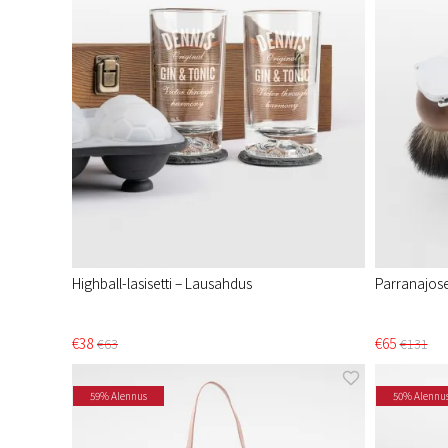
Highball-lasisetti – Lausahdus
Parranajose
€38
€65
€63
€131
59% Alennus
50% Alennu