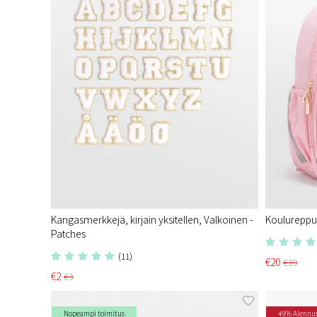
Kangasmerkkejä, kirjain yksitellen, Valkoinen -
Koulureppu
Patches
(11)
€20
€39
€2
€3
Nopeampi toimitus
49% Alennu