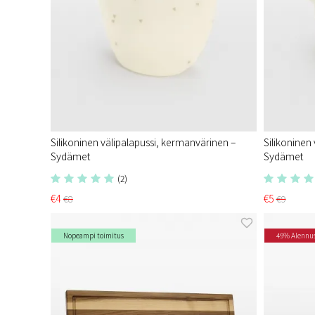
Silikoninen välipalapussi, kermanvärinen –
Silikoninen
Sydämet
Sydämet
(2)
€4
€5
€8
€9
Nopeampi toimitus
49% Alennu