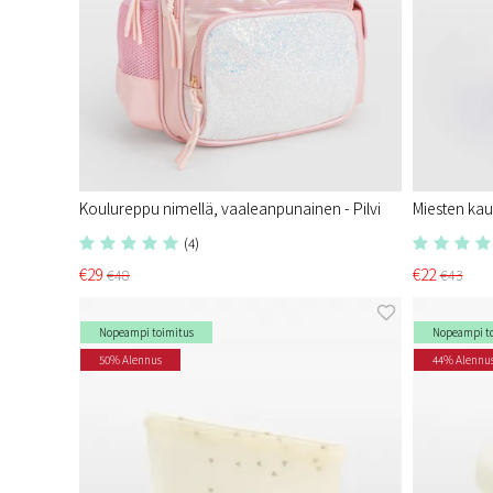
Koulureppu nimellä, vaaleanpunainen - Pilvi
Miesten kau
(4)
€29
€22
€48
€43
Nopeampi toimitus
Nopeampi t
50% Alennus
44% Alennu