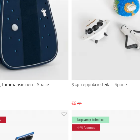
, tummansininen – Space
3 kpl reppukoristeita – Space
€6
€8
s
Nopeampi toimitus
44% Alennus