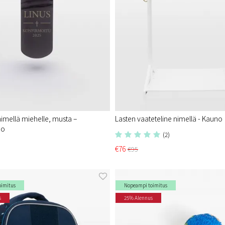
imellä miehelle, musta –
Lasten vaateteline nimellä - Kauno
io
(2)
€76
€95
oimitus
Nopeampi toimitus
s
25% Alennus