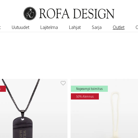
t
Uutuudet
Lajitelma
Lahjat
Sarja
Outlet
s
Nopeampi toimitus
50% Alennus