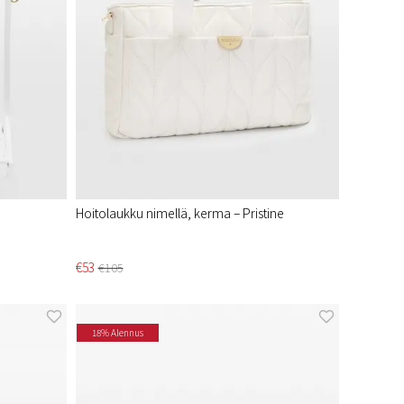
Hoitolaukku nimellä, kerma – Pristine
€53
€105
18% Alennus