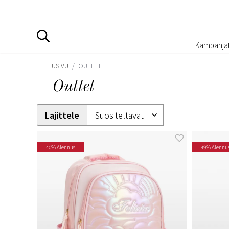
Kampanja
ETUSIVU
/
OUTLET
Outlet
Lajittele
40% Alennus
49% Alennu