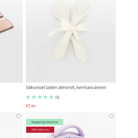
Silikoniset lasten aterimet, kermanvärinen
(5)
€5
€9
Nopeampi toimitus
49% Alennus