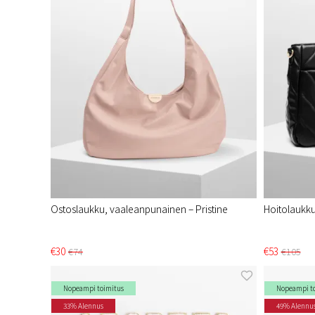
Ostoslaukku, vaaleanpunainen – Pristine​
Hoitolaukku 
€30
€53
€74
€105
Nopeampi toimitus
Nopeampi t
33% Alennus
49% Alennu