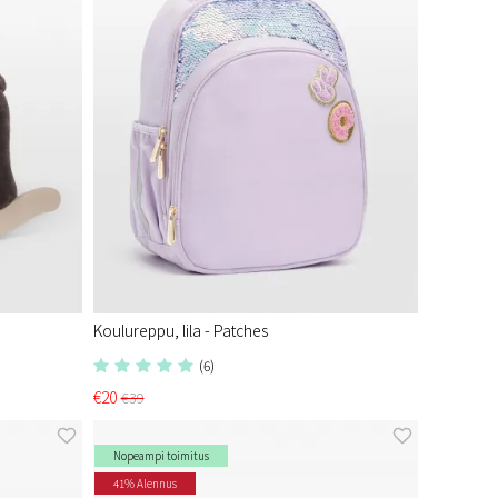
Koulureppu, lila - Patches
(6)
€20
€39
Nopeampi toimitus
41% Alennus