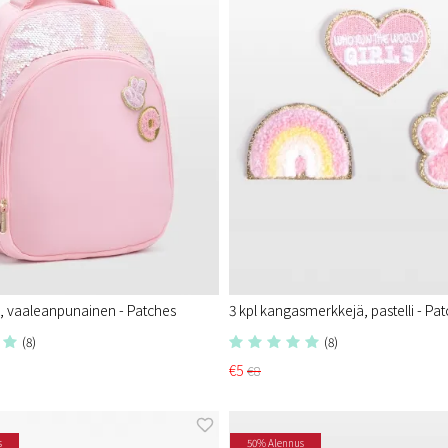
, vaaleanpunainen - Patches
3 kpl kangasmerkkejä, pastelli - Pa
(8)
(8)
€5
€8
s
50% Alennus