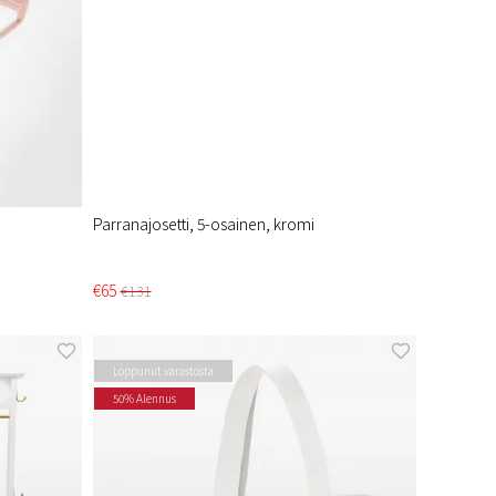
Parranajosetti, 5-osainen, kromi
€65
€131
Loppunut varastosta
50% Alennus