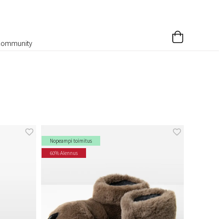
Community
Nopeampi toimitus
60% Alennus