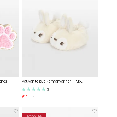
tches
Vauvan tossut, kermanvärinen - Pupu
(3)
€10
€17
49% Alennus