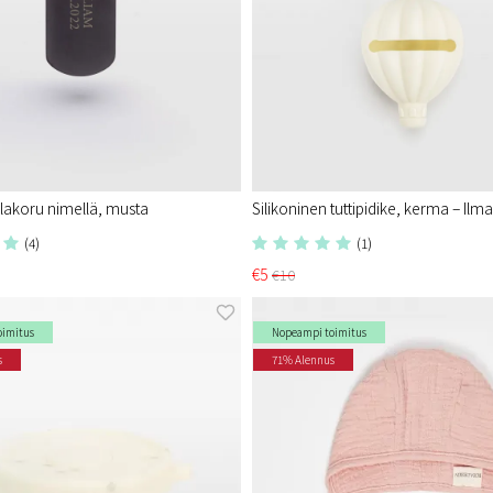
lakoru nimellä, musta
Silikoninen tuttipidike, kerma – Ilm
(4)
(1)
€5
€10
oimitus
Nopeampi toimitus
s
71% Alennus