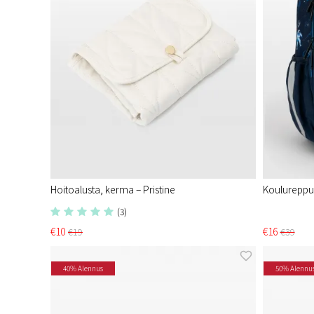
Hoitoalusta, kerma – Pristine
Koulureppu
(3)
€10
€16
€19
€39
40% Alennus
50% Alennu