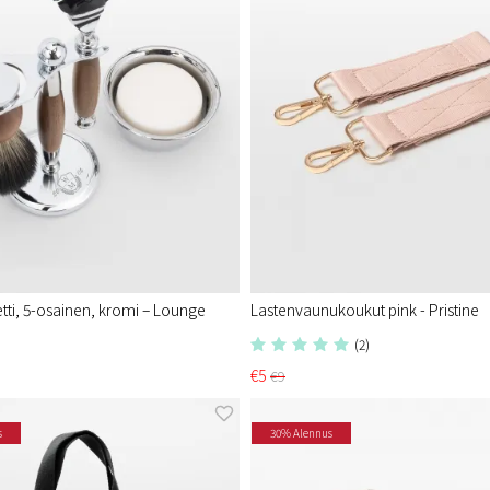
tti, 5-osainen, kromi – Lounge
Lastenvaunukoukut pink - Pristine​
(2)
€5
€9
s
30% Alennus