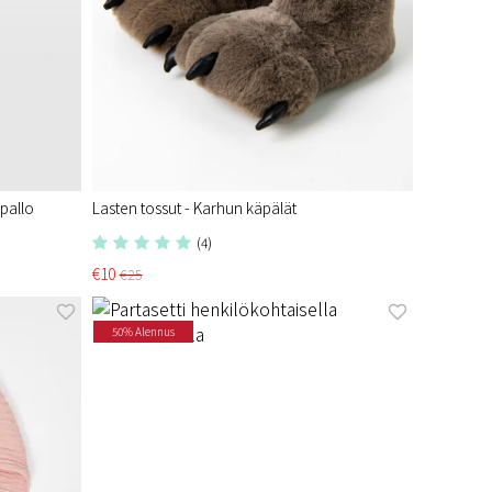
apallo
Lasten tossut - Karhun käpälät
(4)
€10
€25
50% Alennus