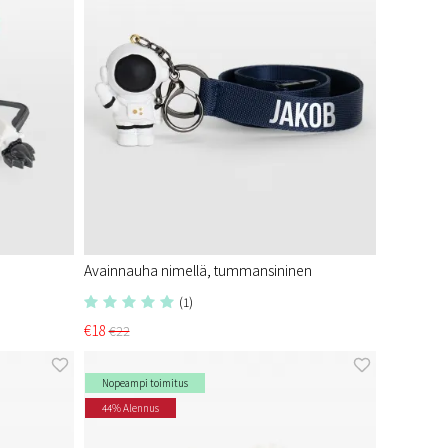
Avainnauha nimellä, tummansininen
(1)
€18
€22
Nopeampi toimitus
44% Alennus