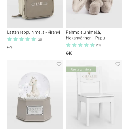
Lasten reppu nimellä - Kirahvi
Pehmolelu nimellä,
hiekanvärinen – Pupu
(29)
(21)
€46
€46
Useita valintoja