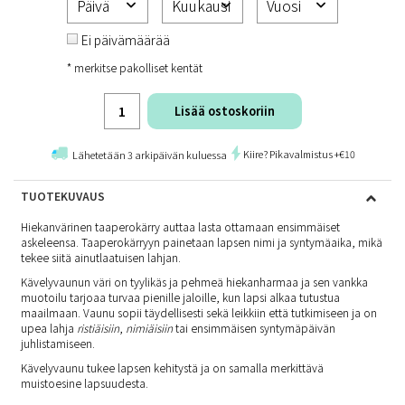
Ei päivämäärää
* merkitse pakolliset kentät
Lisää ostoskoriin
Kiire? Pikavalmistus +€10
Lähetetään 3 arkipäivän kuluessa
TUOTEKUVAUS
Hiekanvärinen taaperokärry auttaa lasta ottamaan ensimmäiset
askeleensa. Taaperokärryyn painetaan lapsen nimi ja syntymäaika, mikä
tekee siitä ainutlaatuisen lahjan.
Kävelyvaunun väri on tyylikäs ja pehmeä hiekanharmaa ja sen vankka
muotoilu tarjoaa turvaa pienille jaloille, kun lapsi alkaa tutustua
maailmaan. Vaunu sopii täydellisesti sekä leikkiin että tutkimiseen ja on
upea lahja
ristiäisiin
,
nimiäisiin
tai ensimmäisen syntymäpäivän
juhlistamiseen.
Kävelyvaunu tukee lapsen kehitystä ja on samalla merkittävä
muistoesine lapsuudesta.