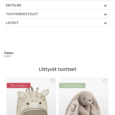
ERITELMÄ
TUOTEARVOSTELUT
LAYOUT
Tunnus:
1122-2
Liittyvät tuotteet
Ota 3 maksa 2
Useita valintoja