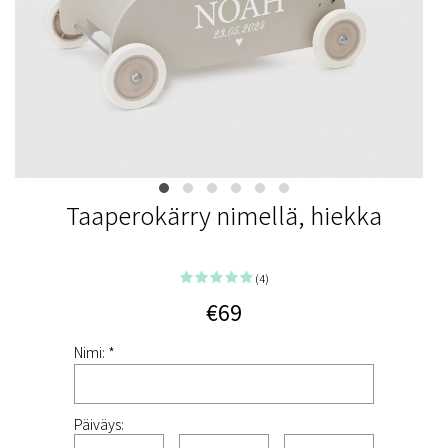
Taaperokärry nimellä, hiekka
(4)
€69
Nimi: *
Päiväys: