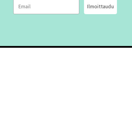
Ilmoittaudu
ROFA DESIGN
ASIAKASPALVELU
📝
Kirjoita meille
FAQ
📞 Puhelin: +46 (8) 530 434 33
Maanantai - Torstai klo 10.00 -
Ota yhteyttä
17.00
Perjantai klo 10.00 - 16.00
Suljettu klo 13.00 - 14.00
Tietoa meistä
Ostoehdot