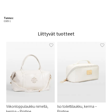
Tunnus:
0389-1
Liittyvät tuotteet
Viikonloppulaukku nimellä,
Iso toilettilaukku, kerma –
kerma – Pristine
Pristine