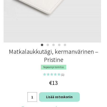
Matkalaukkutägi, kermanvärinen –
Pristine
Nopeampi toimitus
(1)
€13
Lisää ostoskoriin