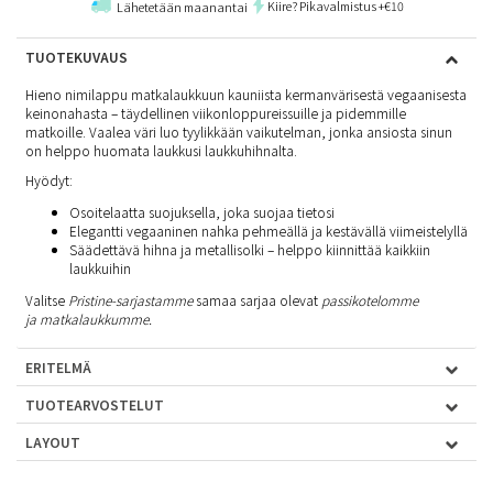
Kiire? Pikavalmistus +€10
Lähetetään maanantai
TUOTEKUVAUS
Hieno nimilappu matkalaukkuun kauniista kermanvärisestä vegaanisesta
keinonahasta – täydellinen viikonloppureissuille ja pidemmille
matkoille. Vaalea väri luo tyylikkään vaikutelman, jonka ansiosta sinun
on helppo huomata laukkusi laukkuhihnalta.
Hyödyt:
Osoitelaatta suojuksella, joka suojaa tietosi
Elegantti vegaaninen nahka pehmeällä ja kestävällä viimeistelyllä
Säädettävä hihna ja metallisolki – helppo kiinnittää kaikkiin
laukkuihin
Valitse
Pristine-sarjastamme
samaa sarjaa olevat
passikotelomme
ja
matkalaukkumme
.
ERITELMÄ
TUOTEARVOSTELUT
LAYOUT