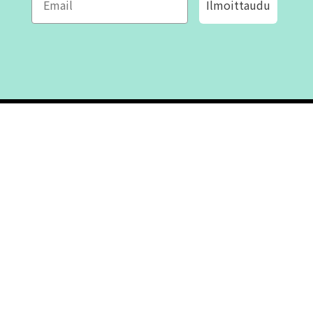
Ilmoittaudu
ROFA DESIGN
ASIAKASPALVELU
📝
Kirjoita meille
FAQ
📞 Puhelin: +46 (8) 530 434 33
Maanantai - Torstai klo 10.00 -
Ota yhteyttä
17.00
Perjantai klo 10.00 - 16.00
Suljettu klo 13.00 - 14.00
Tietoa meistä
Ostoehdot