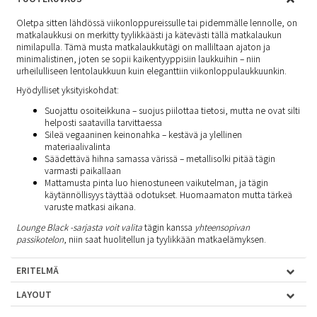
Oletpa sitten lähdössä viikonloppureissulle tai pidemmälle lennolle, on
matkalaukkusi on merkitty tyylikkäästi ja kätevästi tällä matkalaukun
nimilapulla. Tämä musta matkalaukkutägi on malliltaan ajaton ja
minimalistinen, joten se sopii kaikentyyppisiin laukkuihin – niin
urheilulliseen lentolaukkuun kuin eleganttiin viikonloppulaukkuunkin.
Hyödylliset yksityiskohdat:
Suojattu osoiteikkuna – suojus piilottaa tietosi, mutta ne ovat silti
helposti saatavilla tarvittaessa
Sileä vegaaninen keinonahka – kestävä ja ylellinen
materiaalivalinta
Säädettävä hihna samassa värissä – metallisolki pitää tägin
varmasti paikallaan
Mattamusta pinta luo hienostuneen vaikutelman, ja tägin
käytännöllisyys täyttää odotukset. Huomaamaton mutta tärkeä
varuste matkasi aikana.
Lounge Black -sarjasta
voit valita
tägin kanssa
yhteensopivan
passikotelon
, niin saat huolitellun ja tyylikkään matkaelämyksen.
ERITELMÄ
LAYOUT