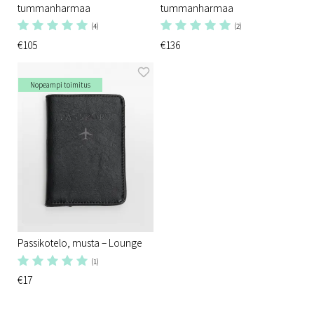
tummanharmaa
tummanharmaa
(4)
(2)
€105
€136
Nopeampi toimitus
Passikotelo, musta – Lounge
(1)
€17