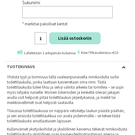
Sukunimi:
* merkitse pakolliset kentät
Lisää ostoskoriin
Kiire? Pikavalmistus +€10
Lähetetään 3 arkipäivän kuluessa
TUOTEKUVAUS
Yhdistä tyyli ja toimivuus tällä vaaleanpunaisella nimikoidulla isolla
toilettilaukulla, jonka laattaan kaiverretaan oma nimi. Tästä
toilettilaukusta tulee fiksu ja selvä valinta arkeesi tai lomillesi – se sopii
myös lahjaksi naiselle. Monien lokeroiden ja keskellä olevan jakajan
avulla voit helposti pitää toilettilaukun järjestyksessä, ja meikit tai
meikkisiveltimet ovat helposti saatavilla.
Tilavassa toilettilaukussa on näppärä vetoketju laukun päästä päähän,
ja sen ansiosta toilettilaukkua voi avata pidemmälle – se tekee tästä
toilettilaukusta ainutlaatuisen lajissaan.
Kullanväriset yksityiskohdat ja yksilöllinen kaiverrus tekevät nimikoidusta
toilettilaukusta yksilöllisen osan kauneudenhoitorutiiniasi arjessa ja