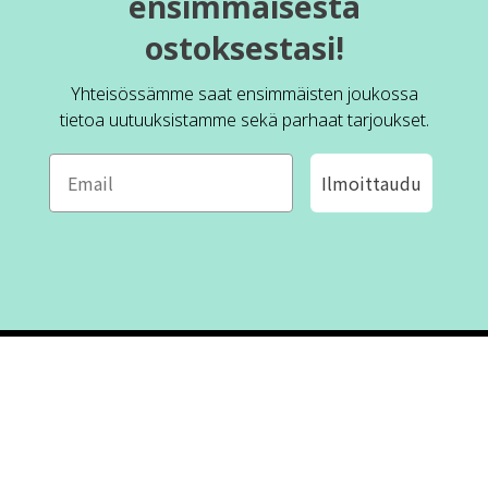
ensimmäisestä
ostoksestasi!
Yhteisössämme saat ensimmäisten joukossa
tietoa uutuuksistamme sekä parhaat tarjoukset.
Ilmoittaudu
ROFA DESIGN
ASIAKASPALVELU
📝
Kirjoita meille
FAQ
📞 Puhelin: +46 (8) 530 434 33