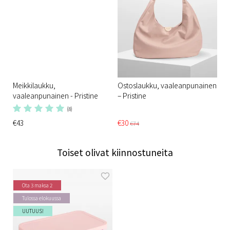
Meikkilaukku,
Ostoslaukku, vaaleanpunainen
vaaleanpunainen - Pristine
– Pristine​
(8)
€43
€30
€74
Toiset olivat kiinnostuneita
Ota 3 maksa 2
Tulossa elokuussa
UUTUUS!