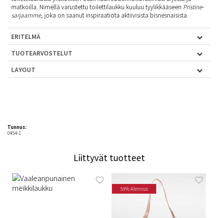
matkoilla. Nimellä varustettu toilettilaukku kuuluu tyylikkääseen
Pristine-
sarjaamme
, joka on saanut inspiraatiota aktiivisista bisnesnaisista.
ERITELMÄ
TUOTEARVOSTELUT
LAYOUT
Tunnus:
0454-1
Liittyvät tuotteet
59% Alennus