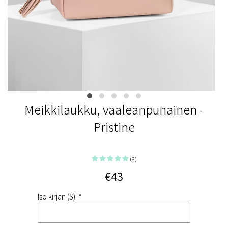
Meikkilaukku, vaaleanpunainen -
Pristine
(8)
€43
Iso kirjan (S): *