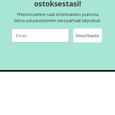
ostoksestasi!
Yhteisössämme saat ensimmäisten joukossa
tietoa uutuuksistamme sekä parhaat tarjoukset.
Ilmoittaudu
ROFA DESIGN
ASIAKASPALVELU
📝
Kirjoita meille
FAQ
📞 Puhelin: +46 (8) 530 434 33
Maanantai - Torstai klo 10.00 -
Ota yhteyttä
17.00