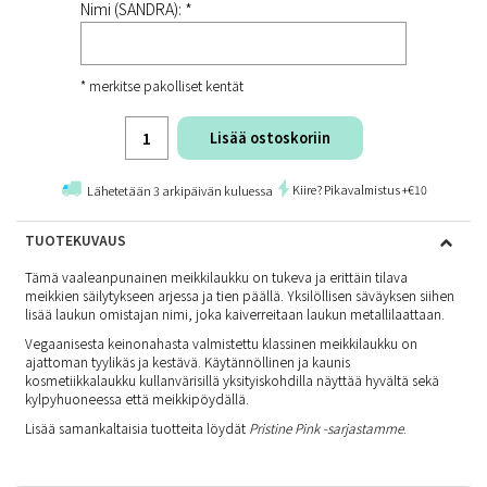
Nimi (SANDRA): *
* merkitse pakolliset kentät
Lisää ostoskoriin
Kiire? Pikavalmistus +€10
Lähetetään 3 arkipäivän kuluessa
TUOTEKUVAUS
Tämä vaaleanpunainen meikkilaukku on tukeva ja erittäin tilava
meikkien säilytykseen arjessa ja tien päällä. Yksilöllisen säväyksen siihen
lisää laukun omistajan nimi, joka kaiverreitaan laukun metallilaattaan.
Vegaanisesta keinonahasta valmistettu klassinen meikkilaukku on
ajattoman tyylikäs ja kestävä. Käytännöllinen ja kaunis
kosmetiikkalaukku kullanvärisillä yksityiskohdilla näyttää hyvältä sekä
kylpyhuoneessa että meikkipöydällä.
Lisää samankaltaisia tuotteita löydät
Pristine Pink -sarjastamme
.