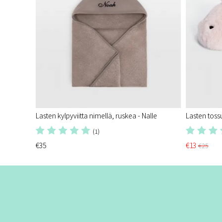
Lasten kylpyviitta nimellä, ruskea - Nalle
Lasten toss
(1)
€35
€13
€25