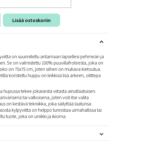
Lisää ostoskoriin
iitta on suunniteltu antamaan lapsellesi pehmeän ja
n. Se on valmistettu 100% puuvillafroteesta, joka on
 koko on 75x75 cm, joten siihen on mukava kietoutua.
tilla koristeltu huppu on leikkisä lisä arkeen, olittepa
 hupussa tekee jokaisesta viitasta ainutlaatuisen.
nvärisenä tai valkoisena, joten voit itse valita
us on kestävä tekniikka, joka säilyttää laatunsa
iosta kylpyviitta on helppo tunnistaa uimahallissa tai
tu tuote, joka on uniikki ja ikioma.