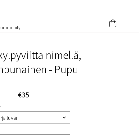
Community
kylpyviitta nimellä,
npunainen - Pupu
€35
*