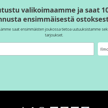
utustu valikoimaamme ja saat 1
nnusta ensimmäisestä ostoksest
sämme saat ensimmäisten joukossa tietoa uutuuksistamme sek
tarjoukset.
Ilm