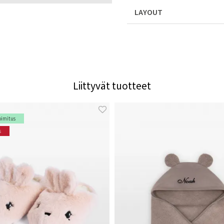
LAYOUT
Liittyvät tuotteet
oimitus
s