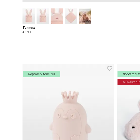
Tunnus:
4769-1
Nopeampi toimitus
Nopeampi t
48% Alennu