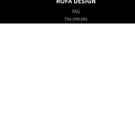
ROFA DESIGN
FAQ
Ota yhteyttä
Tietoa meistä
Ostoehdot
Palautuskäytäntö
Kestävyys
Evästekäytäntö
Tietosuojakäytäntö
Lahjakortit
Alennuskoodi
#RofaDesign
#yesrofadesign
Kilpailu