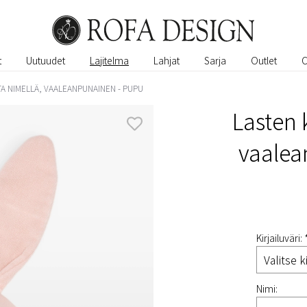
t
Uutuudet
Lajitelma
Lahjat
Sarja
Outlet
TA NIMELLÄ, VAALEANPUNAINEN - PUPU
Lasten 
vaalea
Kirjailuväri: 
Nimi: