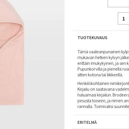
TUOTEKUVAUS
Tämä vaaleanpunainen kylpyv
mukavan hetken kylvyn jälkee
erittäin imukykyinen, ja sen
Pupunkorvilla ja pienellä ruse
sitten kotona tai liikkeellä.
Henkilökohtainen nimikirjonta
Kirjailu on saatavana vadelma
haluamasi kirjailun. Brodeera
pesusta toiseen, ja nimen ans
rannalla. Toimivaksi suunnitel
ERITELMÄ