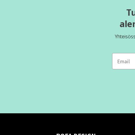
T
ale
Yhteisös