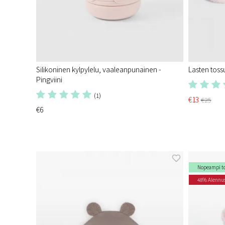
Silikoninen kylpylelu, vaaleanpunainen -
Lasten toss
Pingviini
(1)
€13
€25
€6
Nopeampi t
48% Alennu