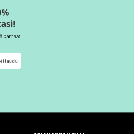
0%
asi!
ä parhaat
oittaudu