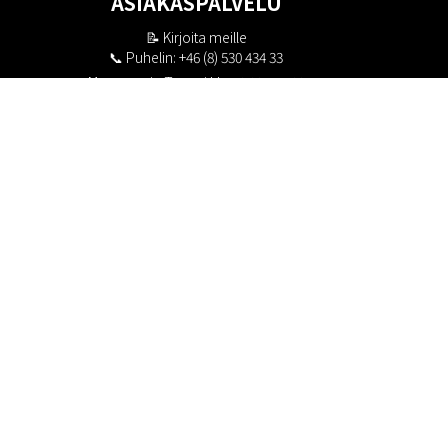
ASIAKASPALVELU
📝
Kirjoita meille
📞 Puhelin: +46 (8) 530 434 33
Maanantai - Torstai klo 10.00 - 17.00
Perjantai klo 10.00 - 16.00
Suljettu klo 13.00 - 14.00