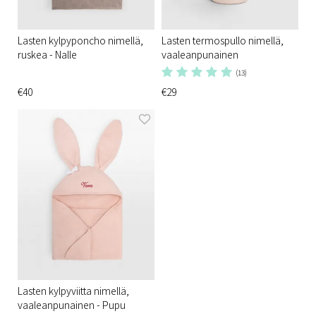
Lasten kylpyponcho nimellä,
Lasten termospullo nimellä,
ruskea - Nalle
vaaleanpunainen
(13)
€40
€29
Lasten kylpyviitta nimellä,
vaaleanpunainen - Pupu