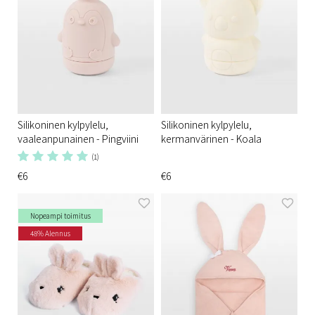
Silikoninen kylpylelu,
Silikoninen kylpylelu,
vaaleanpunainen - Pingviini
kermanvärinen - Koala
(1)
€6
€6
Nopeampi toimitus
48% Alennus