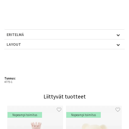
ERITELMÄ
LAYOUT
Tunnus:
4775-1
Liittyvät tuotteet
Nopeampi toimitus
Nopeampi toimitus