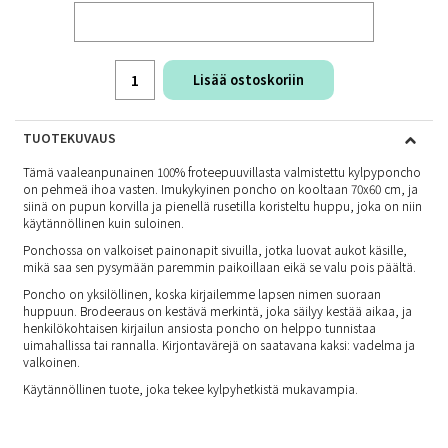
Lisää ostoskoriin
TUOTEKUVAUS
Tämä vaaleanpunainen 100% froteepuuvillasta valmistettu kylpyponcho
on pehmeä ihoa vasten. Imukykyinen poncho on kooltaan 70x60 cm, ja
siinä on pupun korvilla ja pienellä rusetilla koristeltu huppu, joka on niin
käytännöllinen kuin suloinen.
Ponchossa on valkoiset painonapit sivuilla, jotka luovat aukot käsille,
mikä saa sen pysymään paremmin paikoillaan eikä se valu pois päältä.
Poncho on yksilöllinen, koska kirjailemme lapsen nimen suoraan
huppuun. Brodeeraus on kestävä merkintä, joka säilyy kestää aikaa, ja
henkilökohtaisen kirjailun ansiosta poncho on helppo tunnistaa
uimahallissa tai rannalla. Kirjontavärejä on saatavana kaksi: vadelma ja
valkoinen.
Käytännöllinen tuote, joka tekee kylpyhetkistä mukavampia.