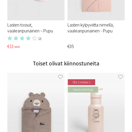
Lasten tossut,
Lasten kylpyviitta nimellä,
vaaleanpunainen – Pupu
vaaleanpunainen - Pupu
(2)
€13
€35
€25
Toiset olivat kiinnostuneita
Ota 3 maksa 2
Useita valintoja