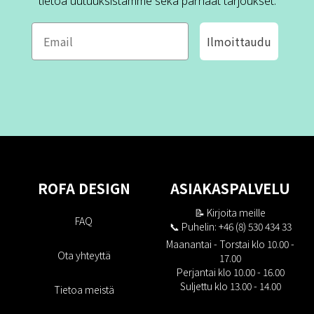
tietoa uutuuksistamme sekä parhaat tarjoukset.
Ilmoittaudu
ROFA DESIGN
ASIAKASPALVELU
📝
Kirjoita meille
FAQ
📞 Puhelin: +46 (8) 530 434 33
Maanantai - Torstai klo 10.00 -
Ota yhteyttä
17.00
Perjantai klo 10.00 - 16.00
Suljettu klo 13.00 - 14.00
Tietoa meistä