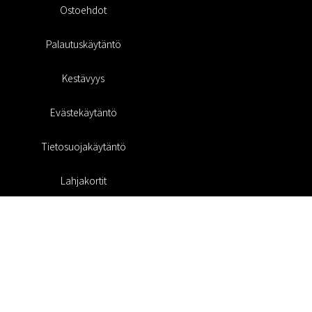
Ostoehdot
Palautuskäytäntö
Kestävyys
Evästekäytäntö
Tietosuojakäytäntö
Lahjakortit
Alennuskoodi
#RofaDesign
#yesrofadesign