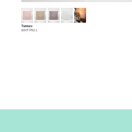
Tunnus:
0097F-PN2-1