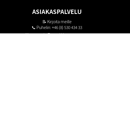
ASIAKASPALVELU
📝
Kirjoita meille
📞 Puhelin: +46 (8) 530 434 33
Maanantai - Torstai klo 10.00 - 17.00
Perjantai klo 10.00 - 16.00
Suljettu klo 13.00 - 14.00