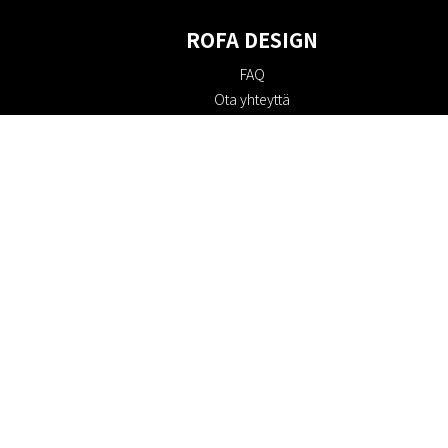
ROFA DESIGN
FAQ
Ota yhteyttä
Tietoa meistä
Ostoehdot
Palautuskäytäntö
Kestävyys
Evästekäytäntö
Tietosuojakäytäntö
Lahjakortit
Alennuskoodi
#RofaDesign
#yesrofadesign
Kilpailu