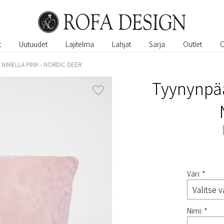
t
Uutuudet
Lajitelma
Lahjat
Sarja
Outlet
NIMELLÄ PINK - NORDIC DEER
Tyynynpää
Väri: *
Nimi: *