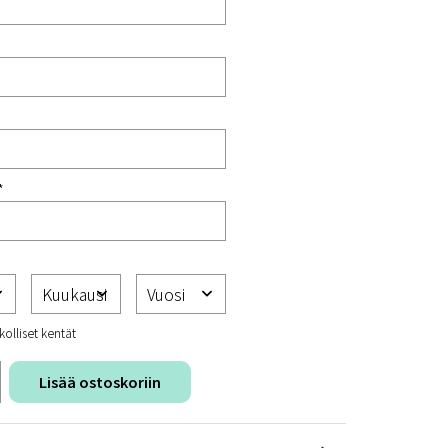
*
kolliset kentät
Lisää ostoskoriin