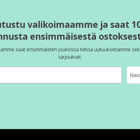
utustu valikoimaamme ja saat 1
nnusta ensimmäisestä ostoksest
sämme saat ensimmäisten joukossa tietoa uutuuksistamme sek
tarjoukset.
Ilm