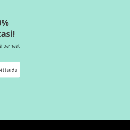
0%
asi!
ä parhaat
oittaudu