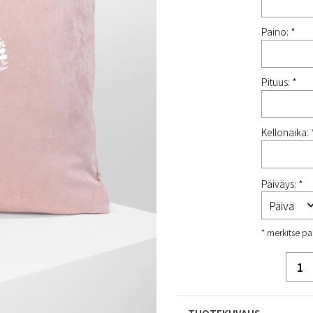
Paino: *
Pituus: *
Kellonaika: 
Päiväys: *
* merkitse pa