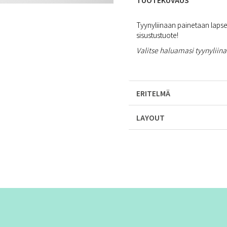
TUOTEKUVAUS
Tyynyliinaan painetaan lapsen
sisustustuote!
Valitse haluamasi tyynyliinan
ERITELMÄ
LAYOUT