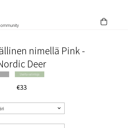
Community
llinen nimellä Pink -
Nordic Deer
Useita valintoja
€33