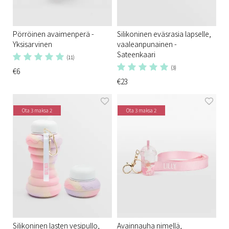
Pörröinen avaimenperä -
Silikoninen eväsrasia lapselle,
Yksisarvinen
vaaleanpunainen -
Sateenkaari
(11)
(3)
€6
€23
Ota 3 maksa 2
Ota 3 maksa 2
Silikoninen lasten vesipullo,
Avainnauha nimellä,