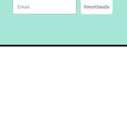
Ilmoittaudu
ROFA DESIGN
ASIAKASPALVELU
📝
Kirjoita meille
FAQ
📞 Puhelin: +46 (8) 530 434 33
Maanantai - Torstai klo 10.00 -
Ota yhteyttä
17.00
Perjantai klo 10.00 - 16.00
Suljettu klo 13.00 - 14.00
Tietoa meistä
Ostoehdot