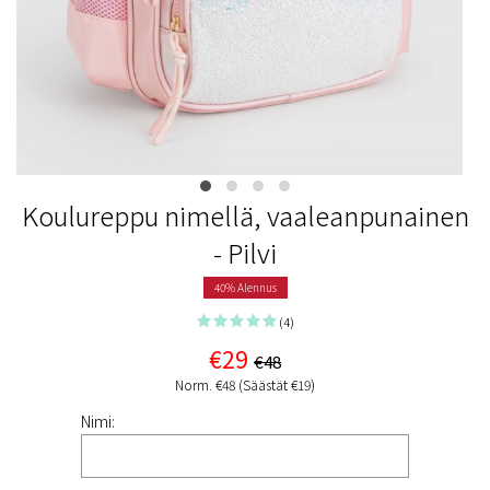
Koulureppu nimellä, vaaleanpunainen
- Pilvi
40% Alennus
(4)
€29
€48
Norm. €48 (Säästät €19)
Nimi: