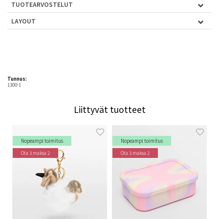
TUOTEARVOSTELUT
LAYOUT
Tunnus:
1300-1
Liittyvät tuotteet
Nopeampi toimitus
Nopeampi toimitus
Ota 3 maksa 2
Ota 3 maksa 2