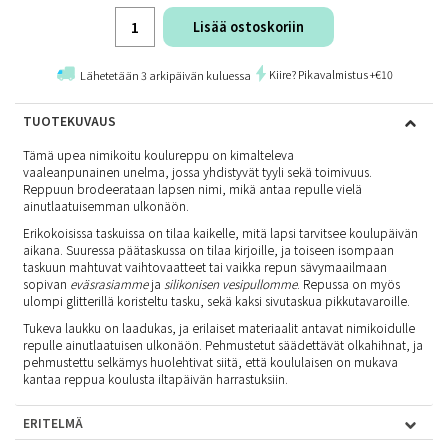
Lisää ostoskoriin
Kiire? Pikavalmistus +€10
Lähetetään 3 arkipäivän kuluessa
TUOTEKUVAUS
Tämä upea nimikoitu koulureppu on kimalteleva
vaaleanpunainen unelma, jossa yhdistyvät tyyli sekä toimivuus.
Reppuun brodeerataan lapsen nimi, mikä antaa repulle vielä
ainutlaatuisemman ulkonäön.
Erikokoisissa taskuissa on tilaa kaikelle, mitä lapsi tarvitsee koulupäivän
aikana. Suuressa päätaskussa on tilaa kirjoille, ja toiseen isompaan
taskuun mahtuvat vaihtovaatteet tai vaikka repun sävymaailmaan
sopivan
eväsrasiamme
ja
silikonisen vesipullomme
. Repussa on myös
ulompi glitterillä koristeltu tasku, sekä kaksi sivutaskua pikkutavaroille.
Tukeva laukku on laadukas, ja erilaiset materiaalit antavat nimikoidulle
repulle ainutlaatuisen ulkonäön. Pehmustetut säädettävät olkahihnat, ja
pehmustettu selkämys huolehtivat siitä, että koululaisen on mukava
kantaa reppua koulusta iltapäivän harrastuksiin.
ERITELMÄ