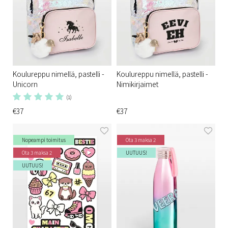
Koulureppu nimellä, pastelli -
Koulureppu nimellä, pastelli -
Unicorn
Nimikirjaimet
(1)
€37
€37
Nopeampi toimitus
Ota 3 maksa 2
Ota 3 maksa 2
UUTUUS!
UUTUUS!