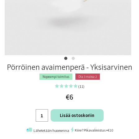
Pörröinen avaimenperä - Yksisarvinen
Nopeampi toimitus
Ota 3 maksa 2
(11)
€6
Lisää ostoskoriin
Kiire? Pikavalmistus +€10
Lähetetään huomenna