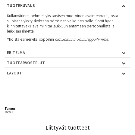
TUOTEKUVAUS
Kullanvärinen pehmeä yksisarvisen muotoinen avaimenperä, jossa
suloisena yksityiskohtana pörröinen valkoinen pallo. Sopii hyvin
kiinnitettäväksi avaimiin tai laukkuun antamaan persoonallista ja
leikkisää ilmettä.
Yhdistä esimerkiksi söpöihin
nimikoituihin koulureppuihimme
.
ERITELMÄ
TUOTEARVOSTELUT
LAYOUT
Tunnus:
1600-1
Liittyvät tuotteet