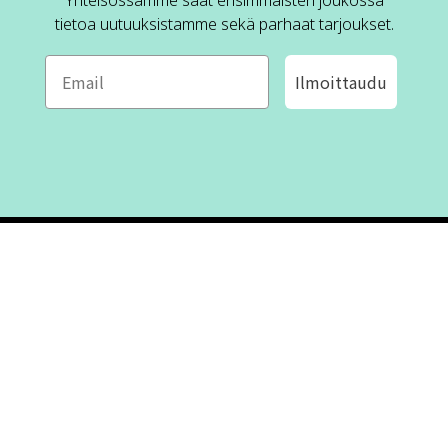
Yhteisössämme saat ensimmäisten joukossa
tietoa uutuuksistamme sekä parhaat tarjoukset.
Ilmoittaudu
ROFA DESIGN
ASIAKASPALVELU
📝
Kirjoita meille
FAQ
📞 Puhelin: +46 (8) 530 434 33
Maanantai - Torstai klo 10.00 -
Ota yhteyttä
17.00
Perjantai klo 10.00 - 16.00
Suljettu klo 13.00 - 14.00
Tietoa meistä