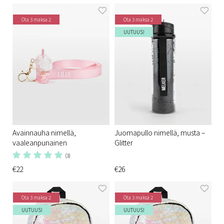
Ota 3 maksa 2
Ota 3 maksa 2
UUTUUS!
Avainnauha nimellä,
Juomapullo nimellä, musta –
vaaleanpunainen
Glitter
(3)
€22
€26
Ota 3 maksa 2
Ota 3 maksa 2
UUTUUS!
UUTUUS!