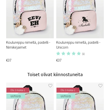
Koulureppu nimellä, pastelli -
Koulureppu nimellä, pastelli -
Nimikirjaimet
Unicorn
(1)
€37
€37
Toiset olivat kiinnostuneita
Ota 3 maksa 2
Ota 3 maksa 2
UUTUUS!
UUTUUS!