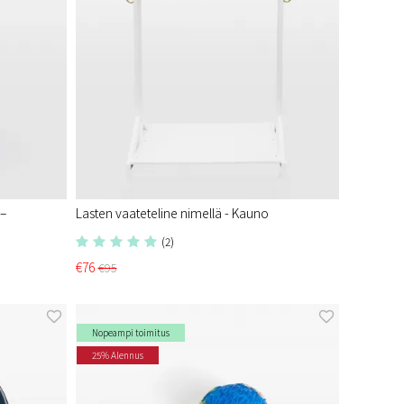
 –
Lasten vaateteline nimellä - Kauno
(2)
€76
€95
Nopeampi toimitus
25% Alennus