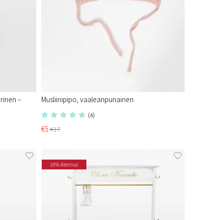
rinen –
Musliinipipo, vaaleanpunainen
(4)
€5
€17
20% Alennus