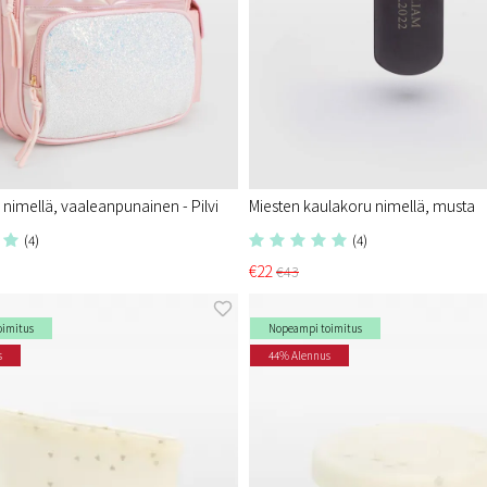
nimellä, vaaleanpunainen - Pilvi
Miesten kaulakoru nimellä, musta
(4)
(4)
€22
€43
oimitus
Nopeampi toimitus
s
44% Alennus