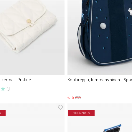
, kerma – Pristine
Koulureppu, tummansininen – Spa
(3)
€16
€39
s
50% Alennus