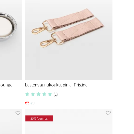
 Lounge
Lastenvaunukoukut pink - Pristine​
(2)
€5
€9
30% Alennus