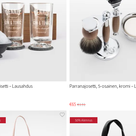
isetti – Lausahdus
Parranajosetti, 5-osainen, kromi –
€65
€131
s
50% Alennus