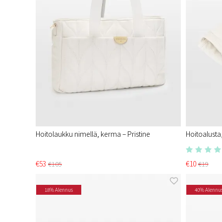
Hoitolaukku nimellä, kerma – Pristine
Hoitoalusta
€53
€10
€105
€19
18% Alennus
40% Alennu