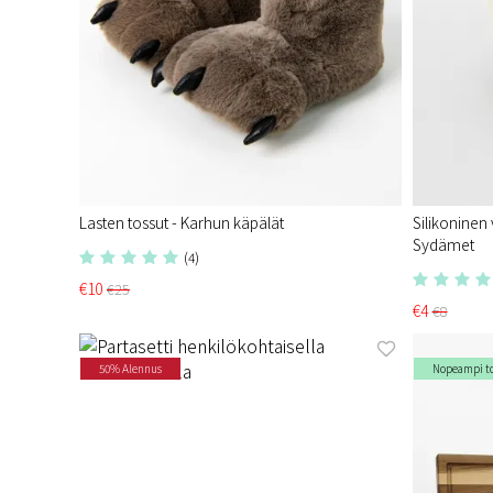
Lasten tossut - Karhun käpälät
Silikoninen
Sydämet
(4)
€10
€25
€4
€8
50% Alennus
Nopeampi t