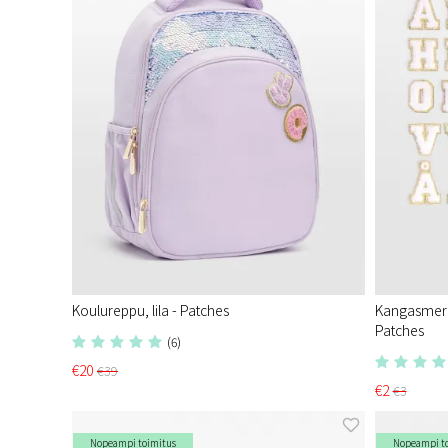
Koulureppu, lila - Patches
Kangasmerkke
Patches
(6)
€20
€39
€2
€3
Nopeampi toimitus
Nopeampi t