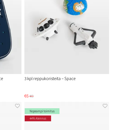
ce
3 kpl reppukoristeita – Space
€6
€8
Nopeampi toimitus
44% Alennus