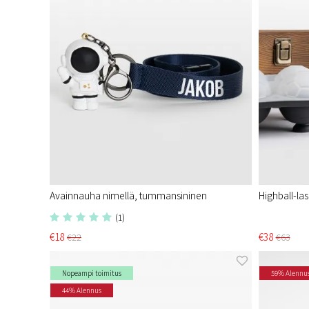
Avainnauha nimellä, tummansininen
Highball-las
(1)
€18
€38
€22
€63
Nopeampi toimitus
59% Alennu
44% Alennus