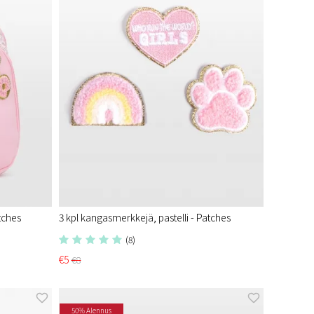
tches
3 kpl kangasmerkkejä, pastelli - Patches
(8)
€5
€8
50% Alennus