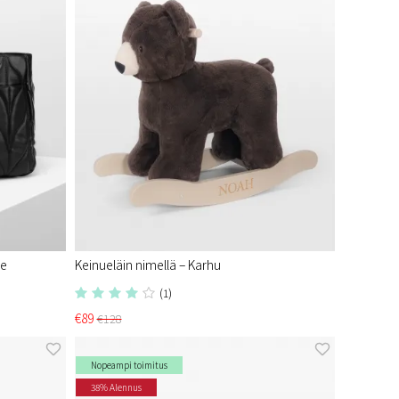
e​
Keinueläin nimellä – Karhu
(1)
€89
€128
Nopeampi toimitus
38% Alennus