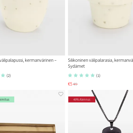
 välipalapussi, kermanvärinen –
Silikoninen välipalarasia, kermanvä
Sydämet
(2)
(1)
€5
€9
oimitus
49% Alennus