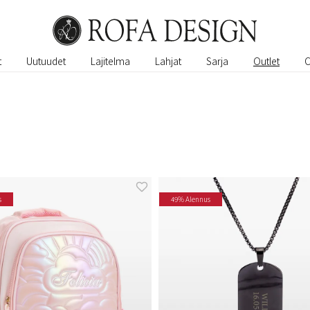
t
Uutuudet
Lajitelma
Lahjat
Sarja
Outlet
s
49% Alennus