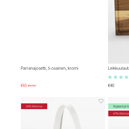
Parranajosetti, 5-osainen, kromi
Leikkuulaut
€65
€40
€131
50% Alennus
Nopeampi t
47% Alennu