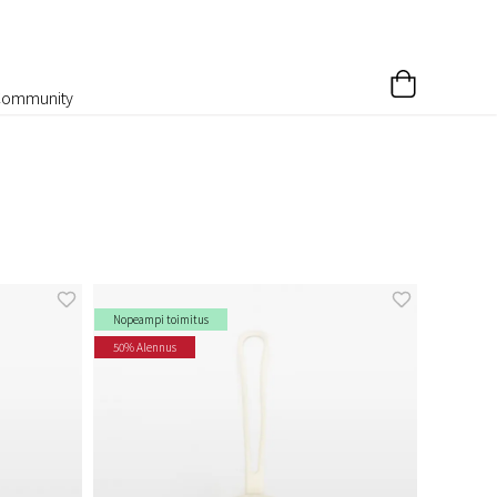
Community
Nopeampi toimitus
50% Alennus