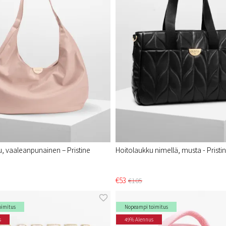
, vaaleanpunainen – Pristine​
Hoitolaukku nimellä, musta - Pristin
€53
€105
oimitus
Nopeampi toimitus
s
49% Alennus