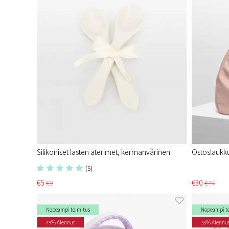
Silikoniset lasten aterimet, kermanvärinen
Ostoslaukku
(5)
€5
€30
€9
€74
Nopeampi toimitus
Nopeampi t
49% Alennus
33% Alennu