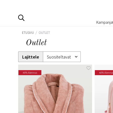
Kampanja
ETUSIVU
/
OUTLET
Outlet
Lajittele
49% Alennus
40% Alennu