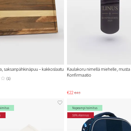
a, saksanpähkinäpuu – kakkoslaatu
Kaulakoru nimellä miehelle, musta
Konfirmaatio
(1)
€22
€43
oimitus
Nopeampi toimitus
s
59% Alennus