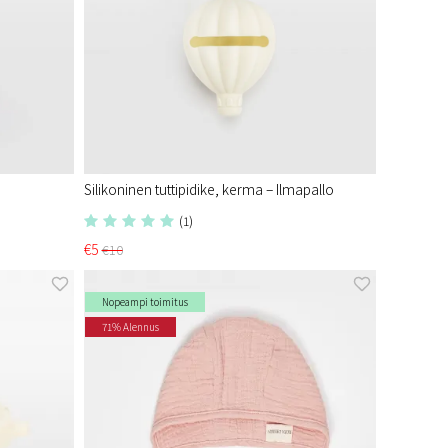
Silikoninen tuttipidike, kerma – Ilmapallo
(1)
€5
€10
Nopeampi toimitus
71% Alennus