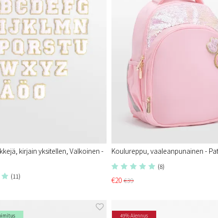
jä, kirjain yksitellen, Valkoinen -
Koulureppu, vaaleanpunainen - Pa
(8)
(11)
€20
€39
oimitus
49% Alennus