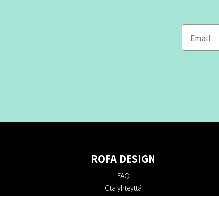
ROFA DESIGN
FAQ
Ota yhteyttä
Tietoa meistä
Ostoehdot