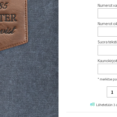
Numerot va
Numerot oik
Suora tekstir
Kaunokirjoit
* merkitse pa
Lähetetään 3 