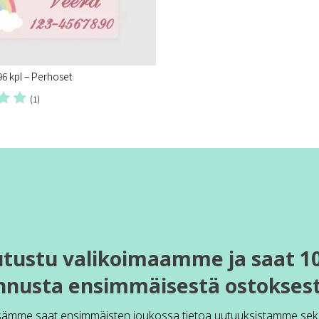
96 kpl – Perhoset
(1)
utustu valikoimaamme ja saat 1
nnusta ensimmäisestä ostoksest
sämme saat ensimmäisten joukossa tietoa uutuuksistamme sek