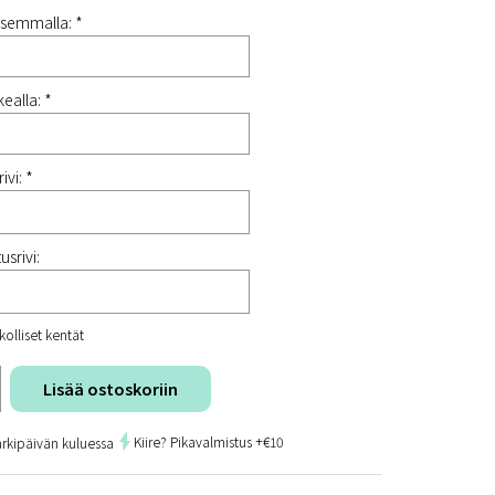
semmalla: *
ealla: *
ivi: *
usrivi:
kolliset kentät
Lisää ostoskoriin
Kiire? Pikavalmistus +€10
arkipäivän kuluessa