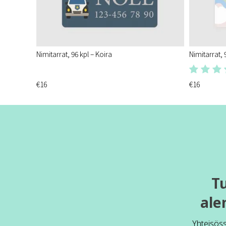
Nimitarrat, 96 kpl – Koira
Nimitarrat, 
€16
€16
T
ale
Yhteisös