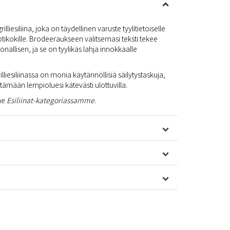
liesiliina, joka on täydellinen varuste tyylitietoiselle
kotikokille. Brodeeraukseen valitsemasi teksti tekee
soonallisen, ja se on tyylikäs lahja innokkaalle
illiesiliinassa on monia käytännöllisiä säilytystaskuja,
 pitämään lempioluesi kätevästi ulottuvilla.
mme
Esiliinat-kategoriassamme
.