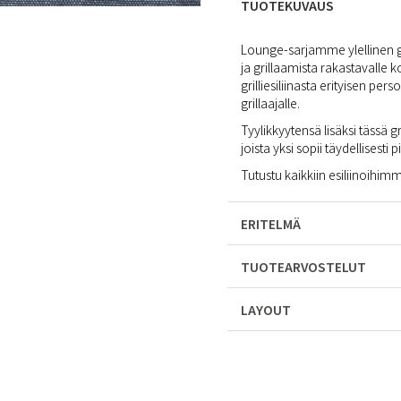
TUOTEKUVAUS
Lounge-sarjamme ylellinen gril
ja grillaamista rakastavalle 
grilliesiliinasta erityisen per
grillaajalle.
Tyylikkyytensä lisäksi tässä gr
joista yksi sopii täydellisesti
Tutustu kaikkiin esiliinoihi
ERITELMÄ
TUOTEARVOSTELUT
LAYOUT