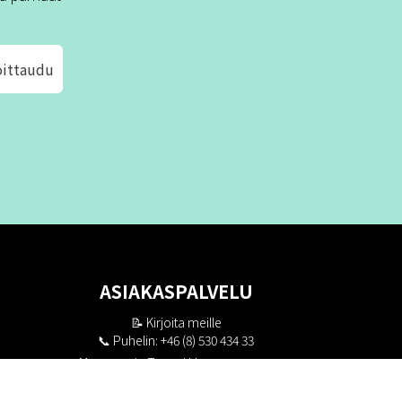
oittaudu
ASIAKASPALVELU
📝
Kirjoita meille
📞 Puhelin: +46 (8) 530 434 33
Maanantai - Torstai klo 10.00 - 17.00
Perjantai klo 10.00 - 16.00
Suljettu klo 13.00 - 14.00