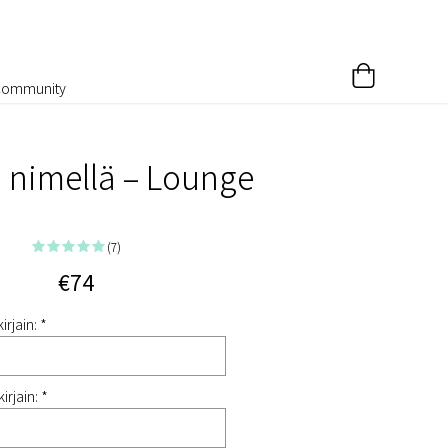
Community
a nimellä – Lounge
(7)
€74
irjain: *
irjain: *