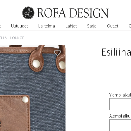
t
Uutuudet
Lajitelma
Lahjat
Sarja
Outlet
MELLÄ – LOUNGE
Esiliin
Ylempi alkuk
Alempi alkuk