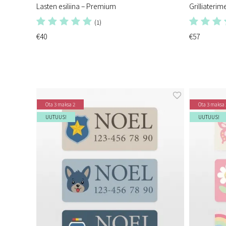
Lasten esiliina – Premium
Grilliaterim
(1)
€40
€57
Ota 3 maksa 2
Ota 3 maksa 
UUTUUS!
UUTUUS!