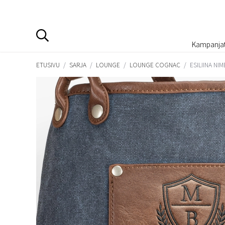
Kampanja
ETUSIVU
/
SARJA
/
LOUNGE
/
LOUNGE COGNAC
/
ESILIINA NI