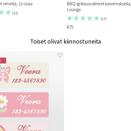
et nimellä, 12 osaa
BBQ-grillausvälineet kaiverruksella
Lounge
(11)
(17)
€75
Toiset olivat kiinnostuneita
2