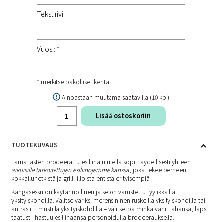
Tekstirivi:
Vuosi: *
* merkitse pakolliset kentät
Ainoastaan muutama saatavilla (10 kpl)
Lisää ostoskoriin
TUOTEKUVAUS
Tämä lasten brodeerattu esiliina nimellä sopii täydellisesti yhteen
aikuisille tarkoitettujen esiliinojemme kanssa
, joka tekee perheen
kokkailuhetkistä ja grilli-illoista entistä erityisempiä
Kangasessu on käytännöllinen ja se on varustettu tyylikkäillä
yksityiskohdilla. Valitse väriksi merensininen ruskeilla yksityiskohdilla tai
antrasiitti mustilla yksityiskohdilla – valitsetpa minkä värin tahansa, lapsi
taatusti ihastuu esiliinaansa personoidulla brodeerauksella.