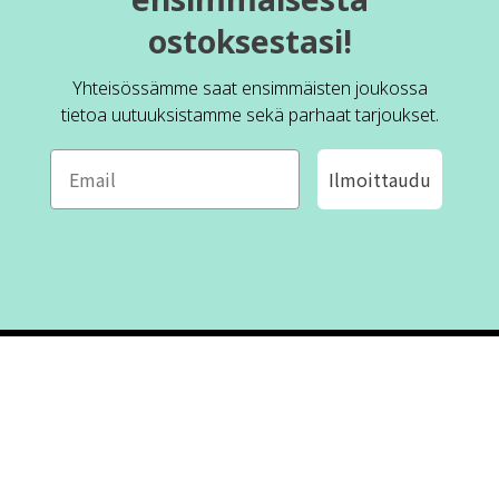
ostoksestasi!
Yhteisössämme saat ensimmäisten joukossa
tietoa uutuuksistamme sekä parhaat tarjoukset.
Ilmoittaudu
ROFA DESIGN
ASIAKASPALVELU
📝
Kirjoita meille
FAQ
📞 Puhelin: +46 (8) 530 434 33