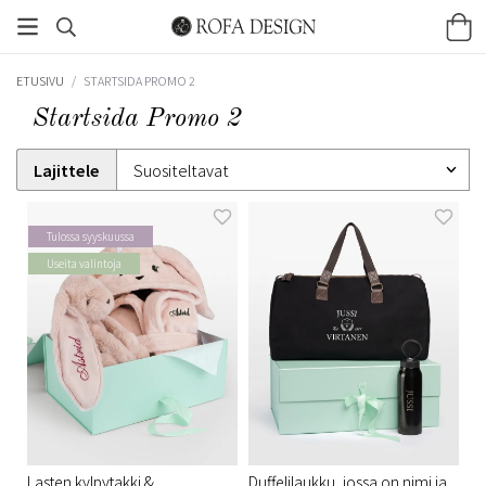
ETUSIVU
/
STARTSIDA PROMO 2
Startsida Promo 2
Lajittele
Tulossa syyskuussa
Useita valintoja
Lasten kylpytakki &
Duffelilaukku, jossa on nimi ja