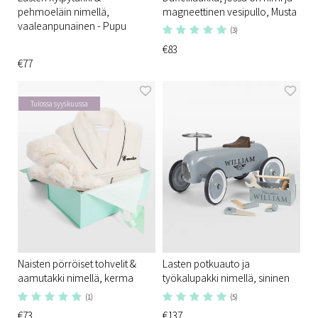
pehmoeläin nimellä,
magneettinen vesipullo, Musta
vaaleanpunainen - Pupu
(3)
€83
€77
Tulossa syyskuussa
Naisten pörröiset tohvelit &
Lasten potkuauto ja
aamutakki nimellä, kerma
työkalupakki nimellä, sininen
(1)
(5)
€73
€137