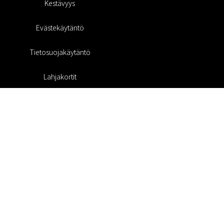
Kestävyys
Evästekäytäntö
Tietosuojakäytäntö
Lahjakortit
Alennuskoodi
#RofaDesign
#yesrofadesign
Kilpailu