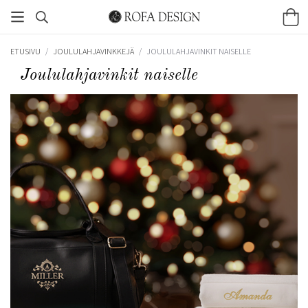
ETUSIVU
/
JOULULAHJAVINKKEJÄ
/
JOULULAHJAVINKIT NAISELLE
Joululahjavinkit naiselle