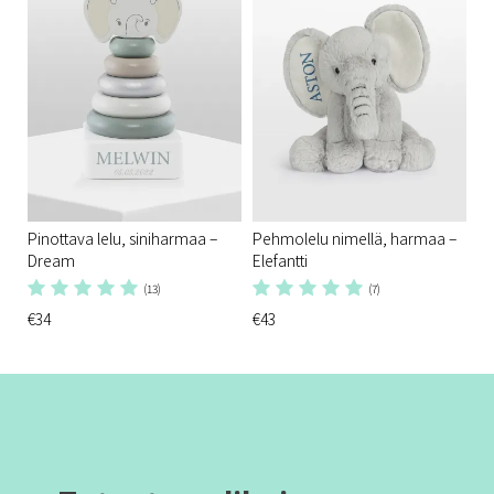
Pinottava lelu, siniharmaa –
Pehmolelu nimellä, harmaa –
Dream
Elefantti
(13)
(7)
€34
€43