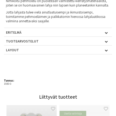
Nimikoitu pehmolelu on puolestaan valmistettu kierrätysmateriaalista,
joten se on huomaavainen lahja niin lapsen kuin planeetankin kannalta.
Jotta lahjasta tulee vielä ainutlaatuisempi ja ikimuistoisempi,
toimitamme pehmoeläimen ja palikkatornin hienossa lahjalaatikossa
valmiina annettavaksi saajalle.
ERITELMÄ
TUOTEARVOSTELUT
LAYOUT
Tunnus:
1930-3
Liittyvät tuotteet
Useita valintoja