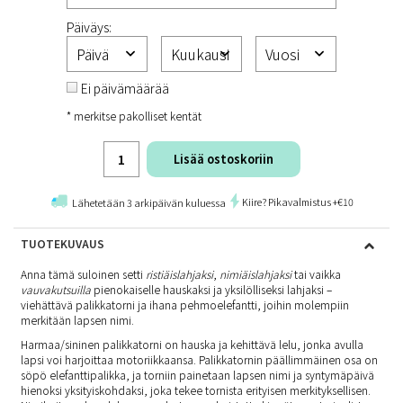
Päiväys:
Ei päivämäärää
* merkitse pakolliset kentät
Lisää ostoskoriin
Kiire? Pikavalmistus +€10
Lähetetään 3 arkipäivän kuluessa
TUOTEKUVAUS
Anna tämä suloinen setti
ristiäislahjaksi
,
nimiäislahjaksi
tai vaikka
vauvakutsuilla
pienokaiselle hauskaksi ja yksilölliseksi lahjaksi –
viehättävä palikkatorni ja ihana pehmoelefantti, joihin molempiin
merkitään lapsen nimi.
Harmaa/sininen palikkatorni on hauska ja kehittävä lelu, jonka avulla
lapsi voi harjoittaa motoriikkaansa. Palikkatornin päällimmäinen osa on
söpö elefanttipalikka, ja torniin painetaan lapsen nimi ja syntymäpäivä
hienoksi yksityiskohdaksi, joka tekee tornista erityisen merkityksellisen.