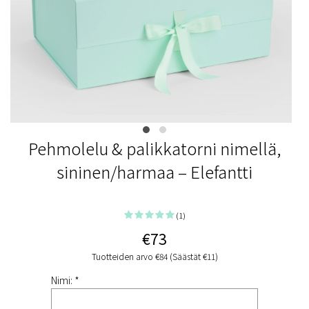
Pehmolelu & palikkatorni nimellä,
sininen/harmaa – Elefantti
(1)
€73
Tuotteiden arvo €84 (Säästät €11)
Nimi: *