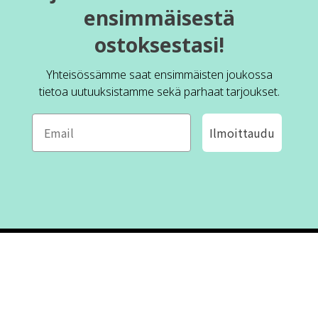
ensimmäisestä
ostoksestasi!
Yhteisössämme saat ensimmäisten joukossa
tietoa uutuuksistamme sekä parhaat tarjoukset.
Ilmoittaudu
ROFA DESIGN
ASIAKASPALVELU
📝
Kirjoita meille
FAQ