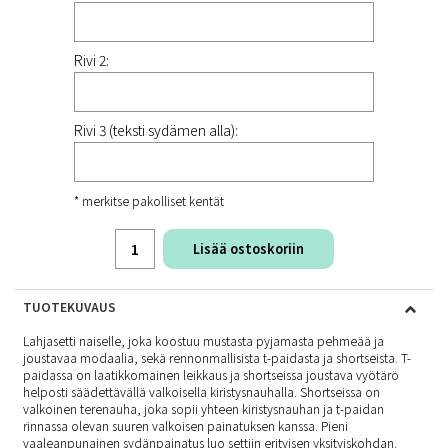
Rivi 2:
Rivi 3 (teksti sydämen alla):
* merkitse pakolliset kentät
Lisää ostoskoriin
TUOTEKUVAUS
Lahjasetti naiselle, joka koostuu mustasta pyjamasta pehmeää ja
joustavaa modaalia, sekä rennonmallisista t-paidasta ja shortseista. T-
paidassa on laatikkomainen leikkaus ja shortseissa joustava vyötärö
helposti säädettävällä valkoisella kiristysnauhalla. Shortseissa on
valkoinen terenauha, joka sopii yhteen kiristysnauhan ja t-paidan
rinnassa olevan suuren valkoisen painatuksen kanssa. Pieni
vaaleanpunainen sydänpainatus luo settiin erityisen yksityiskohdan.