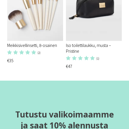
Meikkisivellinsetti, 8-osainen
Iso toilettilaukku, musta –
Pristine
(2)
(1)
€35
€47
Tutustu valikoimaamme
ja saat 10% alennusta