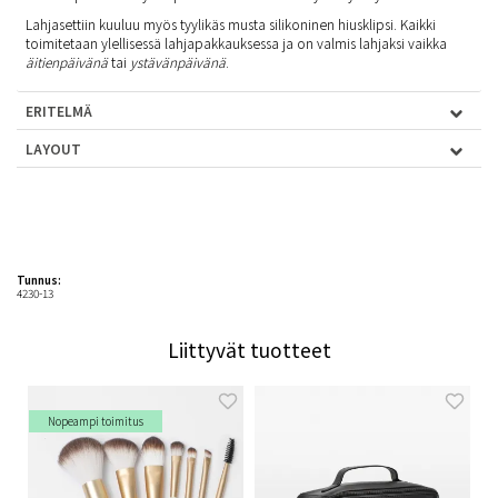
Lahjasettiin kuuluu myös tyylikäs musta silikoninen hiusklipsi. Kaikki
toimitetaan ylellisessä lahjapakkauksessa ja on valmis lahjaksi vaikka
äitienpäivänä
tai
ystävänpäivänä
.
ERITELMÄ
LAYOUT
Tunnus:
4230-13
Liittyvät tuotteet
Nopeampi toimitus