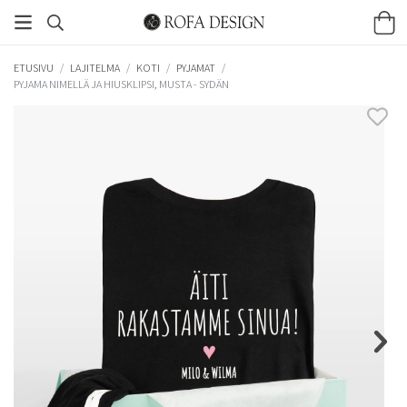
ETUSIVU
/
LAJITELMA
/
KOTI
/
PYJAMAT
/
PYJAMA NIMELLÄ JA HIUSKLIPSI, MUSTA - SYDÄN