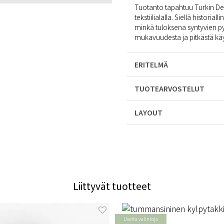
Tuotanto tapahtuu Turkin Deni
tekstiilialalla. Siellä histori
minkä tuloksena syntyvien py
mukavuudesta ja pitkästä käy
ERITELMÄ
TUOTEARVOSTELUT
LAYOUT
Liittyvät tuotteet
Useita valintoja