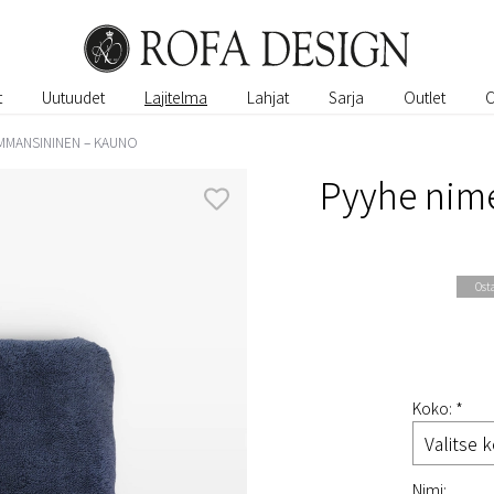
t
Uutuudet
Lajitelma
Lahjat
Sarja
Outlet
UMMANSININEN – KAUNO
Pyyhe nime
Ost
Koko: *
Nimi: