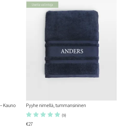
Useita valintoja
 – Kauno
Pyyhe nimellä, tummansininen
(9)
€27