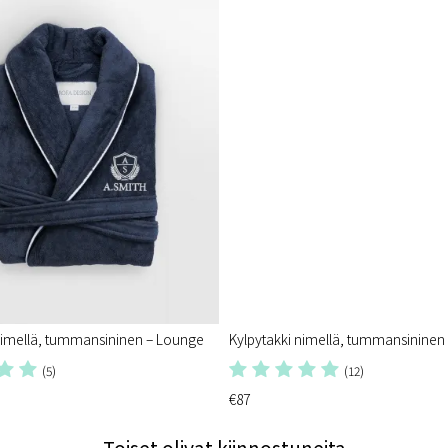
nimellä, tummansininen – Lounge
Kylpytakki nimellä, tummansininen
(5)
(12)
€87
Toiset olivat kiinnostuneita