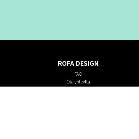
ROFA DESIGN
FAQ
Ota yhteyttä
Tietoa meistä
Ostoehdot
Palautuskäytäntö
Kestävyys
Evästekäytäntö
Tietosuojakäytäntö
Lahjakortit