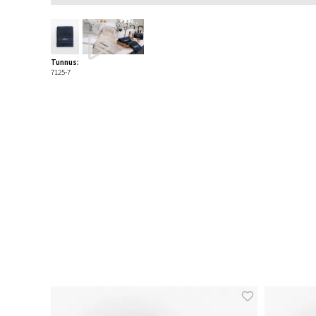
Tunnus:
7125-7