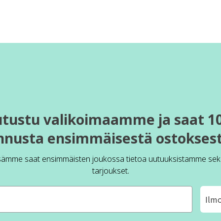
utustu valikoimaamme ja saat 1
nnusta ensimmäisestä ostoksest
sämme saat ensimmäisten joukossa tietoa uutuuksistamme sek
tarjoukset.
Ilm