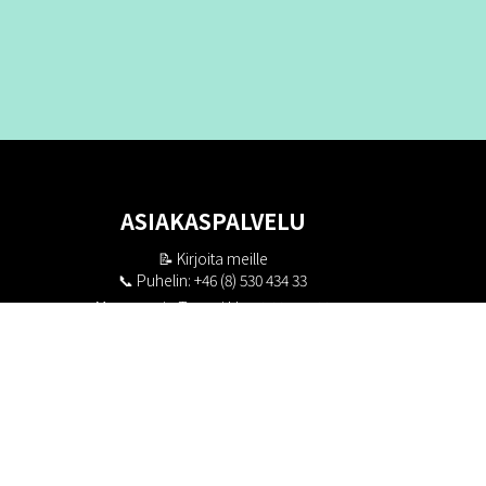
ASIAKASPALVELU
📝
Kirjoita meille
📞 Puhelin: +46 (8) 530 434 33
Maanantai - Torstai klo 10.00 - 17.00
Perjantai klo 10.00 - 16.00
Suljettu klo 13.00 - 14.00