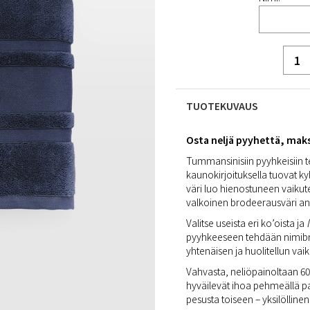
TUOTEKUVAUS
Osta neljä pyyhettä, mak
Tummansinisiin pyyhkeisiin 
kaunokirjoituksella tuovat ky
väri luo hienostuneen vaikute
valkoinen brodeerausväri ant
Valitse useista eri ko’oista ja
pyyhkeeseen tehdään nimibro
yhtenäisen ja huolitellun vaik
Vahvasta, neliöpainoltaan 60
hyväilevät ihoa pehmeällä pai
pesusta toiseen – yksilölline