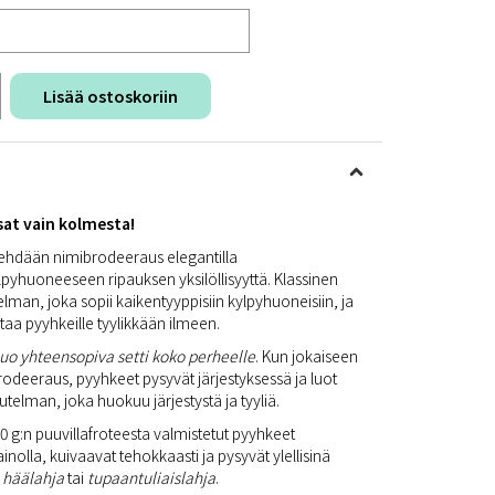
Lisää ostoskoriin
sat vain kolmesta!
tehdään nimibrodeeraus elegantilla
lpyhuoneeseen ripauksen yksilöllisyyttä. Klassinen
lman, joka sopii kaikentyyppisiin kylpyhuoneisiin, ja
aa pyyhkeille tyylikkään ilmeen.
luo yhteensopiva setti koko perheelle
. Kun jokaiseen
deeraus, pyyhkeet pysyvät järjestyksessä ja luot
utelman, joka huokuu järjestystä ja tyyliä.
0 g:n puuvillafroteesta valmistetut pyyhkeet
nolla, kuivaavat tehokkaasti ja pysyvät ylellisinä
n
häälahja
tai
tupaantuliaislahja
.