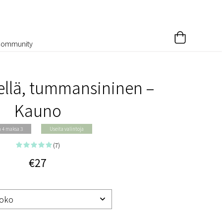
Community
llä, tummansininen –
Kauno
a 4 maksa 3
Useita valintoja
(7)
€27