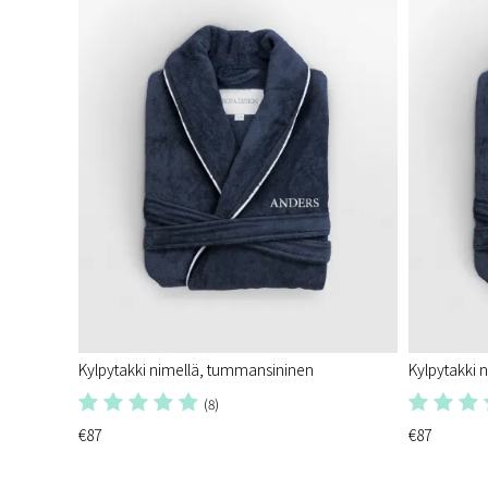
Kylpytakki nimellä, tummansininen
Kylpytakki 
(8)
€87
€87