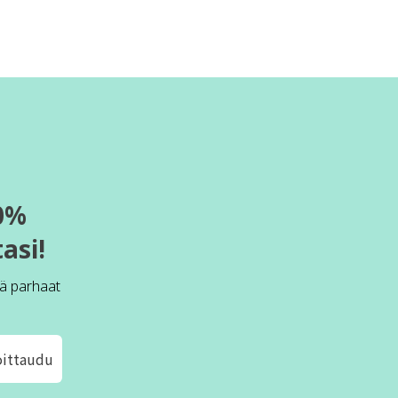
0%
asi!
ä parhaat
oittaudu