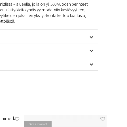
zlissä – alueella, jolla on yli 500 vuoden perinteet
allinen käsityötaito yhdistyy moderniin kestävyyteen,
yhkeiden jokainen yksityiskohta kertoo laadusta,
ttöiästä.
Osta 4 maksa 3