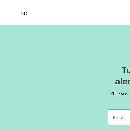
€43
T
ale
Yhteisös