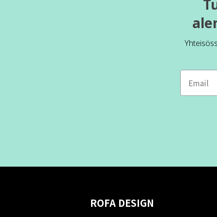
T
ale
Yhteisös
ROFA DESIGN