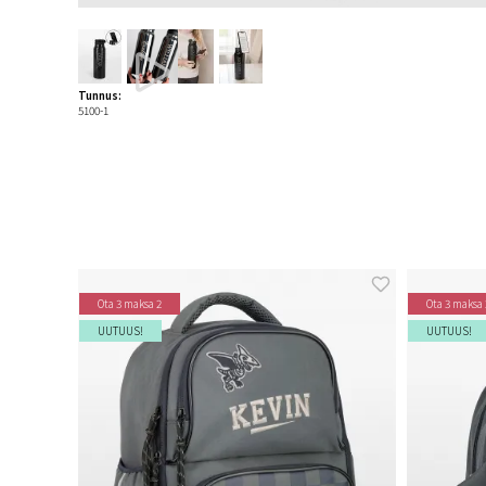
Tunnus:
5100-1
Ota 3 maksa 2
Ota 3 maksa 
UUTUUS!
UUTUUS!