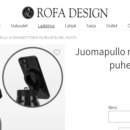
t
Uutuudet
Lajitelma
Lahjat
Sarja
Outlet
LLÄ JA MAGNEETTINEN PUHELINTELINE, MUSTA
Juomapullo n
puhe
Nimi: