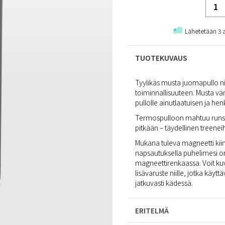
Lähetetään 3 
TUOTEKUVAUS
Tyylikäs musta juomapullo ni
toiminnallisuuteen. Musta vä
pullolle ainutlaatuisen ja he
Termospulloon mahtuu runsaa
pitkään – täydellinen treeneih
Mukana tuleva magneetti kii
napsautuksella puhelimesi on 
magneettirenkaassa. Voit kuva
lisävaruste niille, jotka käytt
jatkuvasti kädessä.
ERITELMÄ