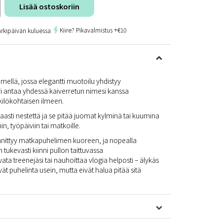
Lisää ostoskoriin
Kiire? Pikavalmistus +€10
arkipäivän kuluessa
mellä, jossa elegantti muotoilu yhdistyy
ri antaa yhdessä kaiverretun nimesi kanssa
nkilökohtaisen ilmeen.
sti nestettä ja se pitää juomat kylminä tai kuumina
in, työpäiviin tai matkoille.
nnittyy matkapuhelimen kuoreen, ja nopealla
tukevasti kiinni pullon taittuvassa
ta treenejäsi tai nauhoittaa vlogia helposti – älykäs
ävät puhelinta usein, mutta eivät halua pitää sitä