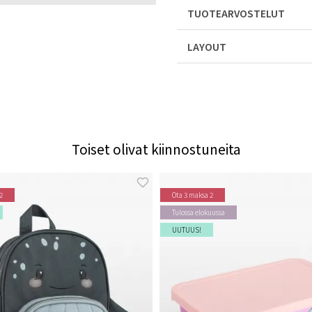
TUOTEARVOSTELUT
LAYOUT
Toiset olivat kiinnostuneita
2
Ota 3 maksa 2
Tulossa elokuussa
UUTUUS!