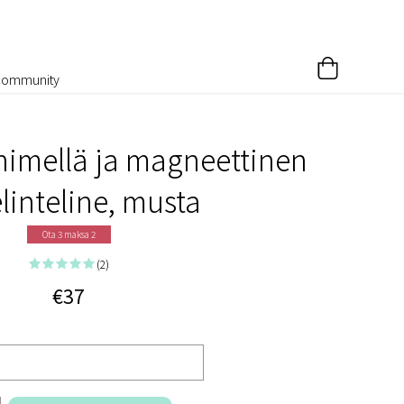
Community
imellä ja magneettinen
linteline, musta
Ota 3 maksa 2
(2)
€37