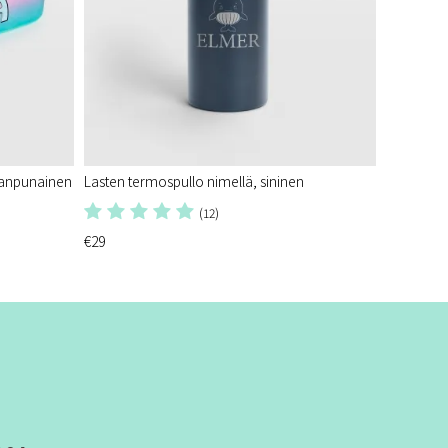
leanpunainen
Lasten termospullo nimellä, sininen
(12)
€29