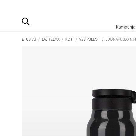
Kampanja
ETUSIVU
/
LAJITELMA
/
KOTI
/
VESIPULLOT
/
JUOMAPULLO NIME