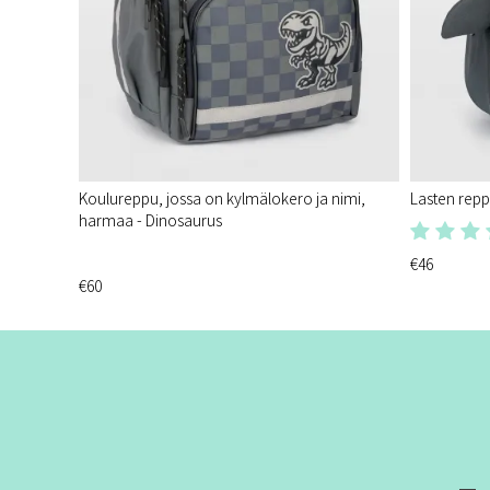
Koulureppu, jossa on kylmälokero ja nimi,
Lasten repp
harmaa - Dinosaurus
€46
€60