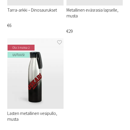
Tarra-arkki – Dinosaurukset
Metallinen eväsrasia lapselle,
musta
€6
€29
Ota 3 maksa 2
UUTUUS!
Lasten metallinen vesipullo,
musta