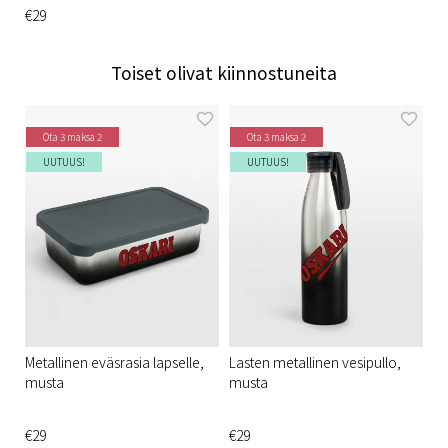
€29
Toiset olivat kiinnostuneita
Ota 3 maksa 2
Ota 3 maksa 2
UUTUUS!
UUTUUS!
Metallinen eväsrasia lapselle,
Lasten metallinen vesipullo,
musta
musta
€29
€29