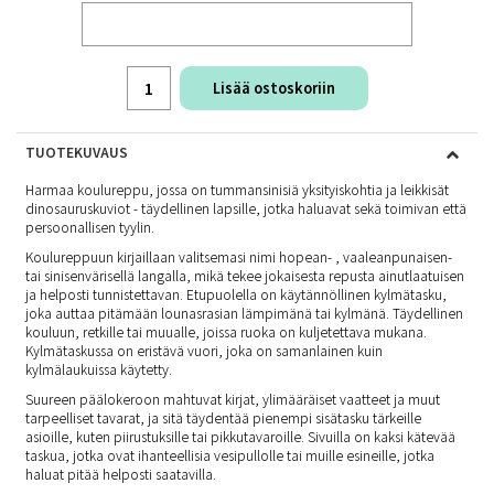
Lisää ostoskoriin
TUOTEKUVAUS
Harmaa koulureppu, jossa on tummansinisiä yksityiskohtia ja leikkisät
dinosauruskuviot - täydellinen lapsille, jotka haluavat sekä toimivan että
persoonallisen tyylin.
Koulureppuun kirjaillaan valitsemasi nimi hopean- , vaaleanpunaisen-
tai sinisenvärisellä langalla, mikä tekee jokaisesta repusta ainutlaatuisen
ja helposti tunnistettavan. Etupuolella on käytännöllinen kylmätasku,
joka auttaa pitämään lounasrasian lämpimänä tai kylmänä. Täydellinen
kouluun, retkille tai muualle, joissa ruoka on kuljetettava mukana.
Kylmätaskussa on eristävä vuori, joka on samanlainen kuin
kylmälaukuissa käytetty.
Suureen päälokeroon mahtuvat kirjat, ylimääräiset vaatteet ja muut
tarpeelliset tavarat, ja sitä täydentää pienempi sisätasku tärkeille
asioille, kuten piirustuksille tai pikkutavaroille. Sivuilla on kaksi kätevää
taskua, jotka ovat ihanteellisia vesipullolle tai muille esineille, jotka
haluat pitää helposti saatavilla.