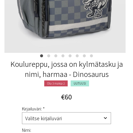
Koulureppu, jossa on kylmätasku ja
nimi, harmaa - Dinosaurus
Ota 3 maksa 2
UUTUUS!
€60
Kirjailuväri: *
Nimi: