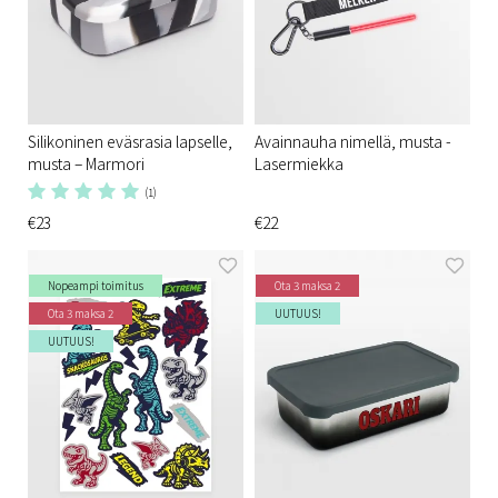
Silikoninen eväsrasia lapselle,
Avainnauha nimellä, musta -
musta – Marmori
Lasermiekka
(1)
€23
€22
Nopeampi toimitus
Ota 3 maksa 2
Ota 3 maksa 2
UUTUUS!
UUTUUS!