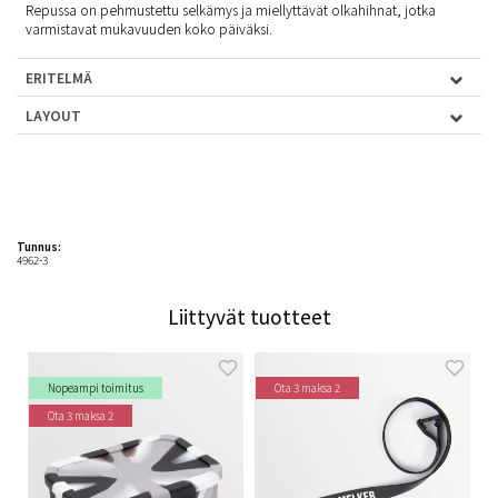
Repussa on pehmustettu selkämys ja miellyttävät olkahihnat, jotka
varmistavat mukavuuden koko päiväksi.
ERITELMÄ
LAYOUT
Tunnus:
4962-3
Liittyvät tuotteet
Nopeampi toimitus
Ota 3 maksa 2
Ota 3 maksa 2