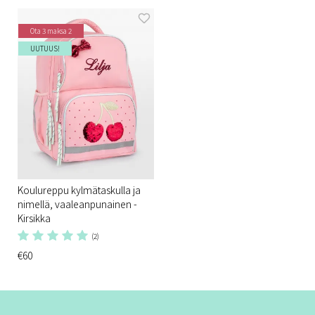
Ota 3 maksa 2
UUTUUS!
Koulureppu kylmätaskulla ja
nimellä, vaaleanpunainen -
Kirsikka
(2)
€60