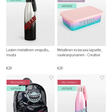
UUTUUS!
Lasten metallinen vesipullo,
Metallinen eväsrasia lapselle,
musta
vaaleanpunainen - Creative
€29
€29
Ota 3 maksa 2
Ota 3 maksa 2
UUTUUS!
UUTUUS!