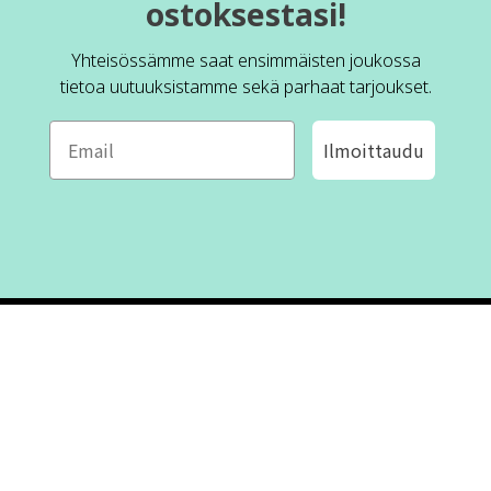
ostoksestasi!
Yhteisössämme saat ensimmäisten joukossa
tietoa uutuuksistamme sekä parhaat tarjoukset.
Ilmoittaudu
ROFA DESIGN
ASIAKASPALVELU
📝
Kirjoita meille
FAQ
📞 Puhelin: +46 (8) 530 434 33
Maanantai - Torstai klo 10.00 -
Ota yhteyttä
17.00