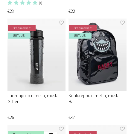
(1)
€23
€22
Ota 3 maksa 2
Ota 3 maksa 2
UUTUUS!
UUTUUS!
Juomapullo nimellä, musta –
Koulureppu nimelllä, musta -
Glitter
Hai
€26
€37