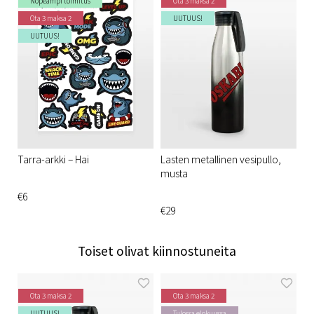
Nopeampi toimitus
Ota 3 maksa 2
Ota 3 maksa 2
UUTUUS!
UUTUUS!
Tarra-arkki – Hai
Lasten metallinen vesipullo,
musta
€6
€29
Toiset olivat kiinnostuneita
Ota 3 maksa 2
Ota 3 maksa 2
UUTUUS!
Tulossa elokuussa