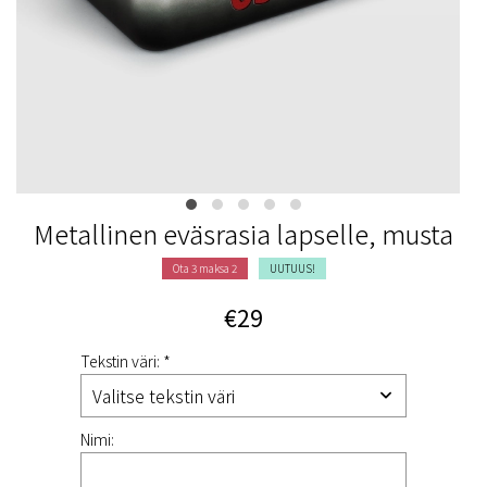
Metallinen eväsrasia lapselle, musta
Ota 3 maksa 2
UUTUUS!
€29
Tekstin väri: *
Nimi: