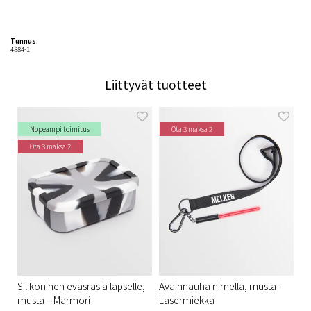
Tunnus:
4884-1
Liittyvät tuotteet
Nopeampi toimitus
Ota 3 maksa 2
Ota 3 maksa 2
Silikoninen eväsrasia lapselle,
Avainnauha nimellä, musta -
musta – Marmori
Lasermiekka