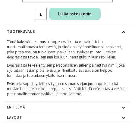
Lisää ostoskoriin
TUOTEKUVAUS
Tämä kaksivärinen musta–hopea eväsrasia on valmistettu
ruostumattomasta teräksestä, ja siinä on käytännöllinen silikonikansi,
joka pitää sisällön turvallisesti paikallaan. Tyylikäs muotoilu tekee
eväsrasiasta täydellisen niin kouluun, harrastuksiin kuin retkillekin.
Eväsrasiasta tekee erityisen persoonallisen siihen painettava nimi, joka
sijoitetaan rasian pitkälle sivulle. Nimikoitu eväsrasia on helppo
tunnistaa ja tuo arkeen yksilöllisen ilmeen.
Eväsrasia sopii täydellisesti yhteen saman sarjan juomapullon sekä
mustan hai-aiheisen koulurepun kanssa. Voit tehdä eväsrasiasta vieläkin
persoonallisemman tyylikkäillä tarroillamme.
ERITELMÄ
LAYOUT