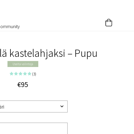
Community
lä kastelahjaksi – Pupu
Useita valintoja
(3)
€95