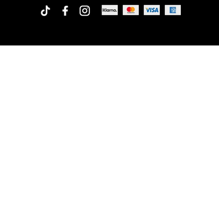
Rofa Design
Org.no: 556573-1675