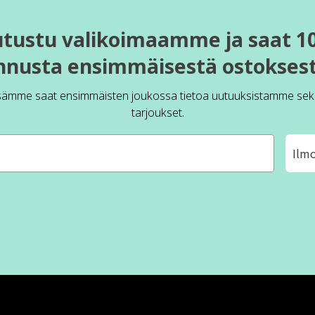
utustu valikoimaamme ja saat 1
nnusta ensimmäisestä ostoksest
sämme saat ensimmäisten joukossa tietoa uutuuksistamme sek
tarjoukset.
Ilm