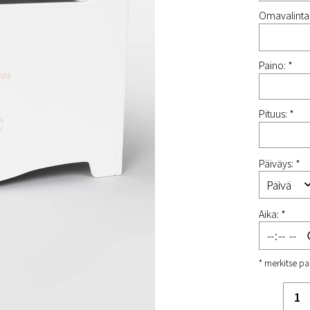
Omavalintai
Paino: *
Pituus: *
Päiväys: *
Aika: *
* merkitse pa