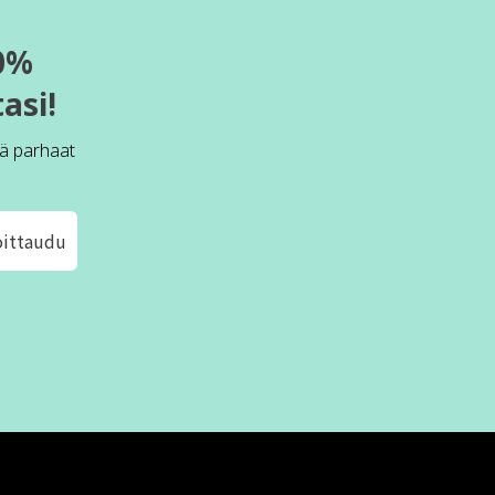
0%
asi!
ä parhaat
oittaudu