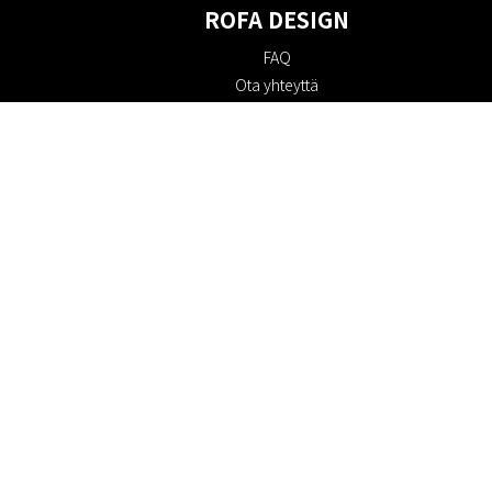
ROFA DESIGN
FAQ
Ota yhteyttä
Tietoa meistä
Ostoehdot
Palautuskäytäntö
Kestävyys
Evästekäytäntö
Tietosuojakäytäntö
Lahjakortit
Alennuskoodi
#RofaDesign
#yesrofadesign
Kilpailu