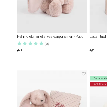
Pehmolelu nimellä, vaaleanpunainen - Pupu
Lasten tuoli
(20)
€46
€63
Nopeampi t
44% Alennu