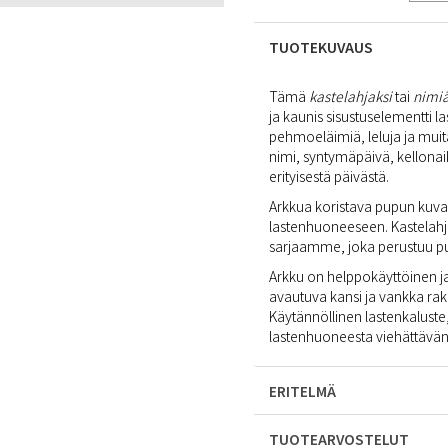
TUOTEKUVAUS
Tämä
kastelahjaksi
tai
nimiä
ja kaunis sisustuselementti l
pehmoeläimiä, leluja ja muit
nimi, syntymäpäivä, kellonai
erityisestä päivästä.
Arkkua koristava pupun kuva 
lastenhuoneeseen. Kastelahja
sarjaamme, joka perustuu pup
Arkku on helppokäyttöinen ja tu
avautuva kansi ja vankka rake
Käytännöllinen lastenkaluste,
lastenhuoneesta viehättävän
ERITELMÄ
TUOTEARVOSTELUT