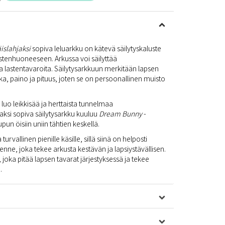
islahjaksi
sopiva leluarkku on kätevä säilytyskaluste
astenhuoneeseen. Arkussa voi säilyttää
a lastentavaroita. Säilytysarkkuun merkitään lapsen
ka, paino ja pituus, joten se on persoonallinen muisto
luo leikkisää ja herttaista tunnelmaa
ksi sopiva säilytysarkku kuuluu
Dream Bunny
-
un öisiin uniin tähtien keskellä.
rvallinen pienille käsille, sillä siinä on helposti
nne, joka tekee arkusta kestävän ja lapsiystävällisen.
 joka pitää lapsen tavarat järjestyksessä ja tekee
.