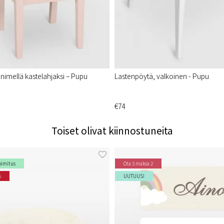
 nimellä kastelahjaksi – Pupu
Lastenpöytä, valkoinen - Pupu
€74
Toiset olivat kiinnostuneita
oimitus
Ota 3 maksa 2
s
UUTUUS!