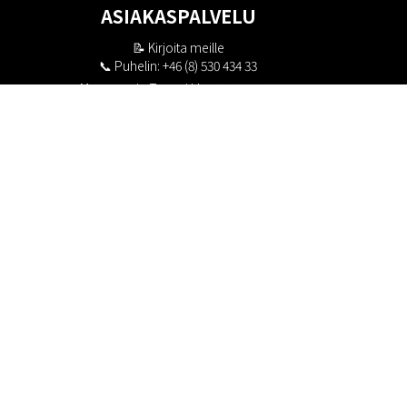
ASIAKASPALVELU
📝
Kirjoita meille
📞 Puhelin: +46 (8) 530 434 33
Maanantai - Torstai klo 10.00 - 17.00
Perjantai klo 10.00 - 16.00
Suljettu klo 13.00 - 14.00