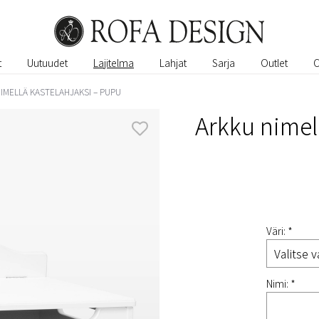
t
Uutuudet
Lajitelma
Lahjat
Sarja
Outlet
IMELLÄ KASTELAHJAKSI – PUPU
Arkku nimel
Väri: *
Nimi: *