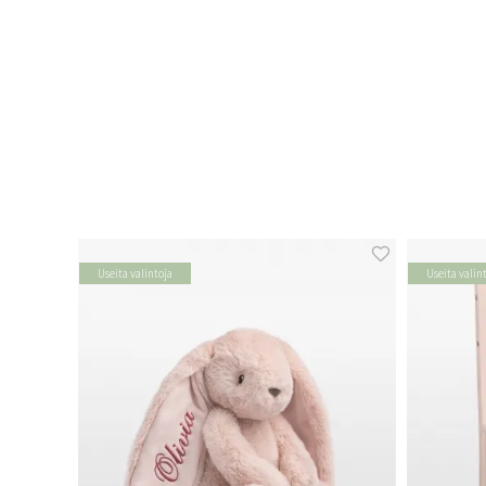
Useita valintoja
Useita valin