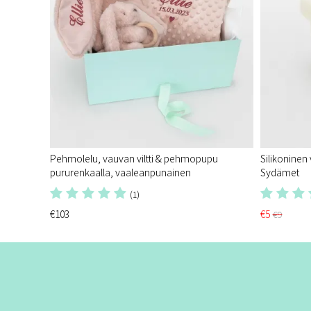
Pehmolelu, vauvan viltti & pehmopupu
Silikoninen
pururenkaalla, vaaleanpunainen
Sydämet
(1)
€103
€5
€9