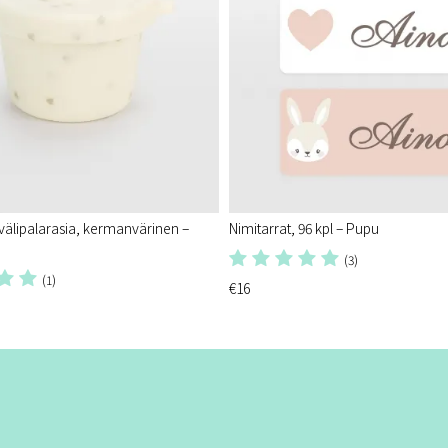
 välipalarasia, kermanvärinen –
Nimitarrat, 96 kpl – Pupu
(3)
(1)
€16