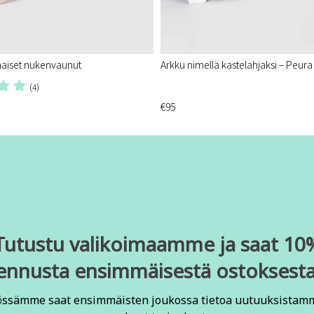
aiset nukenvaunut
Arkku nimellä kastelahjaksi – Peura
(4)
€95
Tutustu valikoimaamme ja saat 10
ennusta ensimmäisestä ostoksesta
össämme saat ensimmäisten joukossa tietoa uutuuksistam