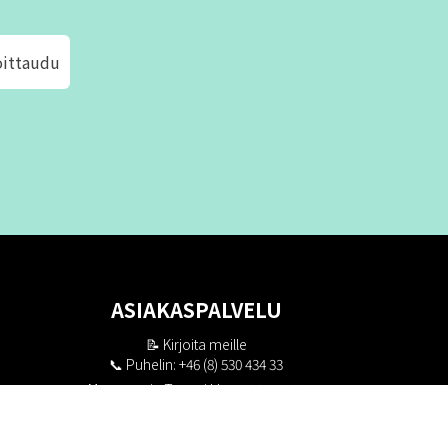
oittaudu
ASIAKASPALVELU
📝
Kirjoita meille
📞 Puhelin: +46 (8) 530 434 33
Maanantai - Torstai klo 10.00 - 17.00
Perjantai klo 10.00 - 16.00
Suljettu klo 13.00 - 14.00