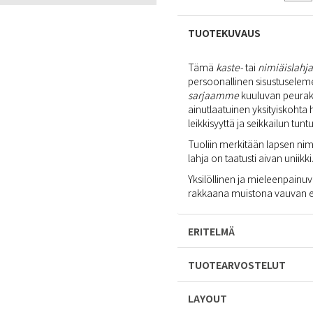
TUOTEKUVAUS
Tämä
kaste-
tai
nimiäislahj
persoonallinen sisustuselem
sarjaamme
kuuluvan peurake
ainutlaatuinen yksityiskoht
leikkisyyttä ja seikkailun tunt
Tuoliin merkitään lapsen nimi
lahja on taatusti aivan uniikki
Yksilöllinen ja mieleenpainuv
rakkaana muistona vauvan eri
ERITELMÄ
TUOTEARVOSTELUT
LAYOUT