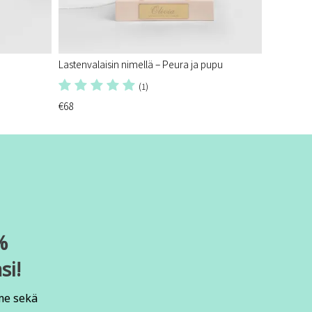
Lastenvalaisin nimellä – Peura ja pupu
(1)
€68
%
si!
me sekä