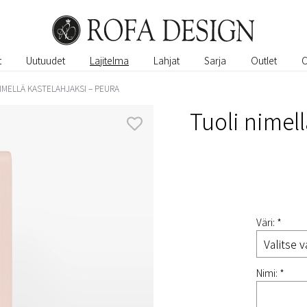
t
Uutuudet
Lajitelma
Lahjat
Sarja
Outlet
IMELLÄ KASTELAHJAKSI – PEURA
Tuoli nimell
Väri: *
Nimi: *