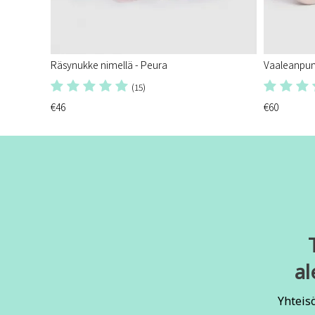
Räsynukke nimellä - Peura
Vaaleanpun
(15)
€46
€60
al
Yhteis