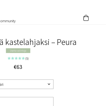
Community
ä kastelahjaksi – Peura
Useita valintoja
(5)
€63