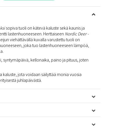
aksi
sopiva tuoli on kätevä kaluste sekä kaunis ja
entti lastenhuoneeseen. Herttaiseen
Nordic Deer -
ijun viehättävällä kuvalla varustettu tuoli on
a huoneeseen, joka tuo lastenhuoneeseen lämpöä,
ua.
, syntymäpäivä, kellonaika, paino ja pituus, joten
.
a kaluste, jota voidaan säilyttää monia vuosia
tyisestä juhlapäivästä.