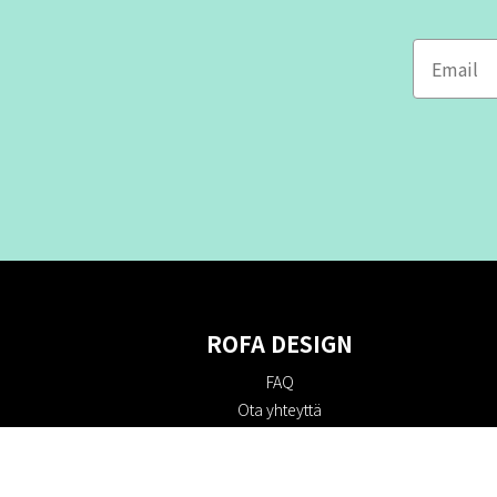
ROFA DESIGN
FAQ
Ota yhteyttä
Tietoa meistä
Ostoehdot
Palautuskäytäntö