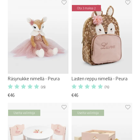
Ota 3 maksa 2
Räsynukke nimellä - Peura
Lasten reppu nimellä - Peura
(15)
(71)
€46
€46
Useita valintoja
Useita valintoja