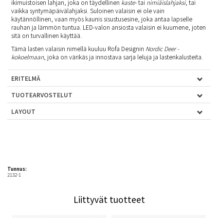
ikimuistoisen lahjan, joka on täydellinen
kaste-
tai
nimiäislahjaksi
, tai
vaikka syntymäpäivälahjaksi. Suloinen valaisin ei ole vain
käytännöllinen, vaan myös kaunis sisustusesine, joka antaa lapselle
rauhan ja lämmön tuntua. LED-valon ansiosta valaisin ei kuumene, joten
sitä on turvallinen käyttää.
Tämä lasten valaisin nimellä kuuluu Rofa Designin
Nordic Deer -
kokoelmaan
, joka on värikäs ja innostava sarja leluja ja lastenkalusteita.
ERITELMÄ
TUOTEARVOSTELUT
LAYOUT
Tunnus:
2132-1
Liittyvät tuotteet