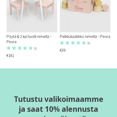
Pöytä & 2 kpl tuolit nimellä –
Palikkalaatikko nimellä – Peura
Peura
(1)
(1)
€39
€161
Tutustu valikoimaamme
ja saat 10% alennusta