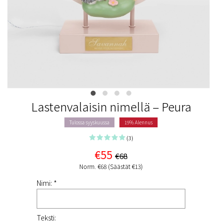
Lastenvalaisin nimellä – Peura
Tulossa syyskuussa
19% Alennus
(3)
€55
€68
Norm. €68 (Säästät €13)
Nimi: *
Teksti: