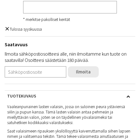
* merkitse pakolliset kentät
Tulossa syyskuussa
Saatavuus
Ilmoita sähköpostiosoitteesi alle, niin ilmoitamme kun tuote on
saatavilla! Osoitteesi säästetään 180 päivää.
Ilmoita
TUOTEKUVAUS
Vaaleanpunainen lasten valaisin, jossa on suloinen peura ystäviensä
siilin ja pupun kanssa. Tämä lasten valaisin antaa pehmeän ja
miellyttävän valon, joten se on täydellinen yövalaisimeksi tai
satuhetkien kodikkaaksi valaistukseksi.
Saat valaisimeen ripauksen yksilöllisyyttä kaiverruttamalla siihen lapsen
nimen ja valitsemasi tekstin. Tämä tekee valaisimesta ainutlaatuisen ja