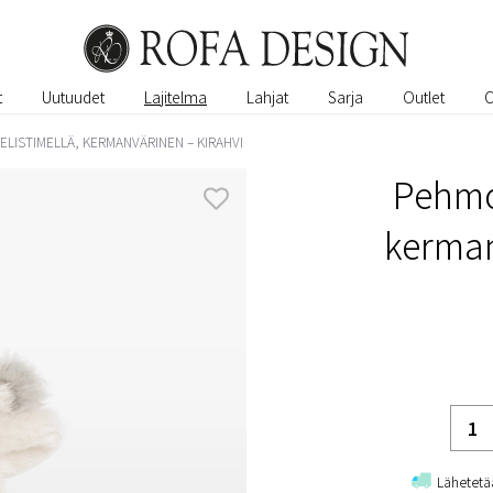
t
Uutuudet
Lajitelma
Lahjat
Sarja
Outlet
LISTIMELLÄ, KERMANVÄRINEN – KIRAHVI
Pehmol
kerman
Lähetetä