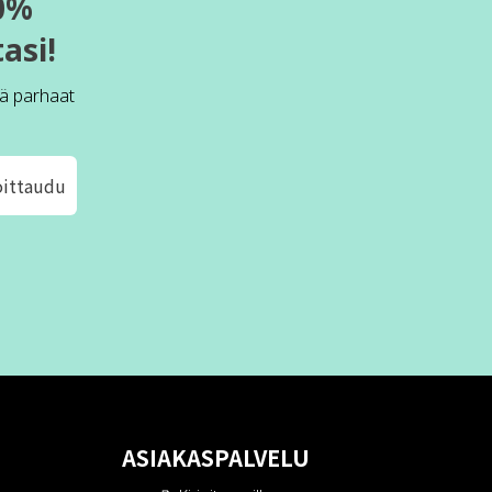
0%
asi!
ä parhaat
oittaudu
ASIAKASPALVELU