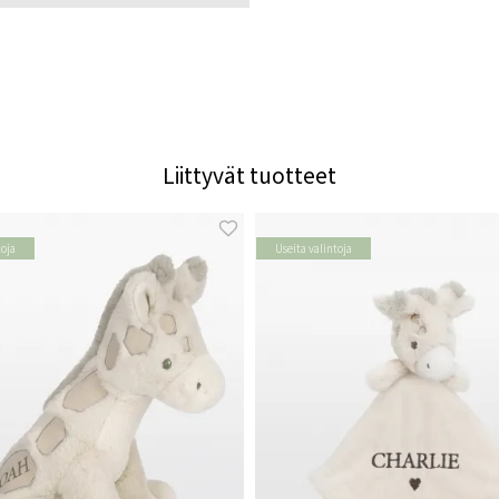
Liittyvät tuotteet
toja
Useita valintoja