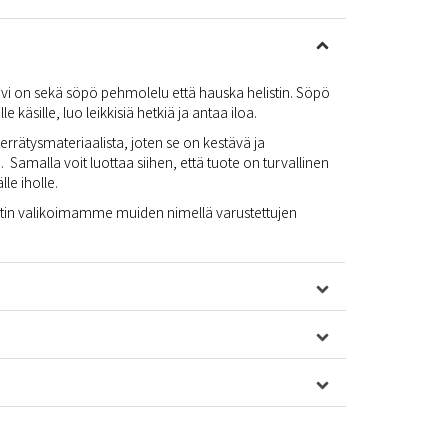
i on sekä söpö pehmolelu että hauska helistin. Söpö
lle käsille, luo leikkisiä hetkiä ja antaa iloa.
ierrätysmateriaalista, joten se on kestävä ja
. Samalla voit luottaa siihen, että tuote on turvallinen
lle iholle.
istin valikoimamme muiden nimellä varustettujen