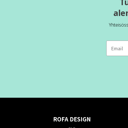
T
ale
Yhteisös
ROFA DESIGN