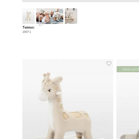
Tunnus:
1937-1
Useita valin