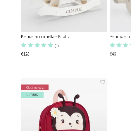
Keinueläin nimellä – Kirahvi
Pehmolelu n
(1)
€128
€46
Ota 3 maksa 2
UUTUUS!