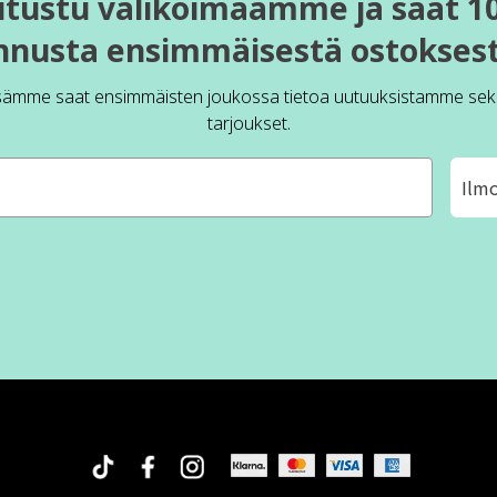
utustu valikoimaamme ja saat 1
nnusta ensimmäisestä ostoksest
sämme saat ensimmäisten joukossa tietoa uutuuksistamme sek
tarjoukset.
Ilm