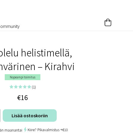
Community
elu helistimellä,
värinen – Kirahvi
Nopeampi toimitus
(1)
€16
Lisää ostoskoriin
Kiire? Pikavalmistus +€10
än maanantai