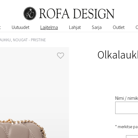
t
Uutuudet
Lajitelma
Lahjat
Sarja
Outlet
UKKU, NOUGAT - PRISTINE​
Olkalaukk
Nimi / nimik
* merkitse pa