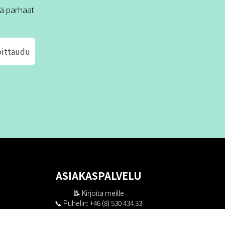
ä parhaat
oittaudu
ASIAKASPALVELU
📝
Kirjoita meille
📞 Puhelin: +46 (8) 530 434 33
Maanantai - Torstai klo 10.00 - 17.00