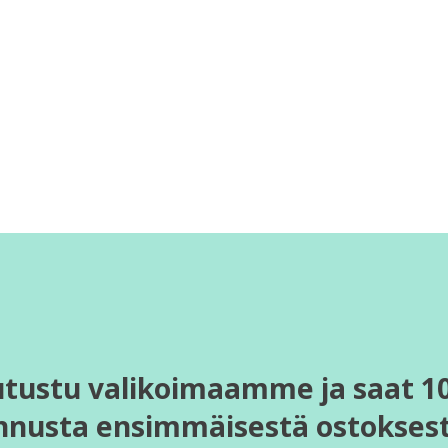
utustu valikoimaamme ja saat 1
nnusta ensimmäisestä ostoksest