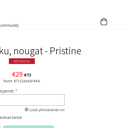
Community
u, nougat - Pristine​
60% Alennus
€29
€73
Norm. €73 (Säästät €44)
irjaimet: *
Lisää ylimääräinen rivi
kolliset kentät