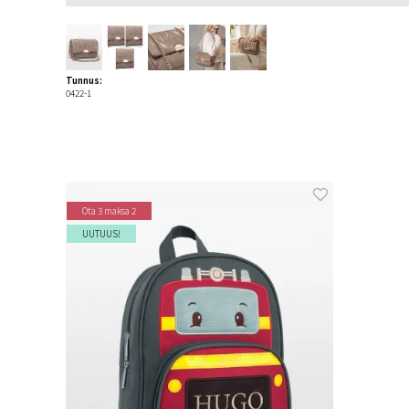
Tunnus:
0422-1
Ota 3 maksa 2
UUTUUS!