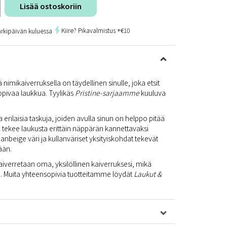
Lisää ostoskoriin
Kiire? Pikavalmistus +€10
arkipäivän kuluessa
 nimikaiverruksella on täydellinen sinulle, joka etsit
opivaa laukkua. Tyylikäs
Pristine-sarjaamme
kuuluva
 erilaisia taskuja, joiden avulla sinun on helppo pitää
ä tekee laukusta erittäin näppärän kannettavaksi
eige väri ja kullanväriset yksityiskohdat tekevät
ään.
iverretaan oma, yksilöllinen kaiverruksesi, mikä
n. Muita yhteensopivia tuotteitamme löydät
Laukut &