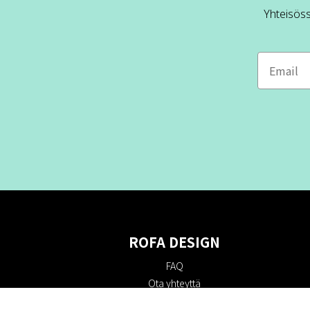
Yhteisös
ROFA DESIGN
FAQ
Ota yhteyttä
Tietoa meistä