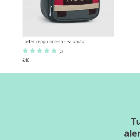
Lasten reppu nimellä - Paloauto
(2)
€46
T
ale