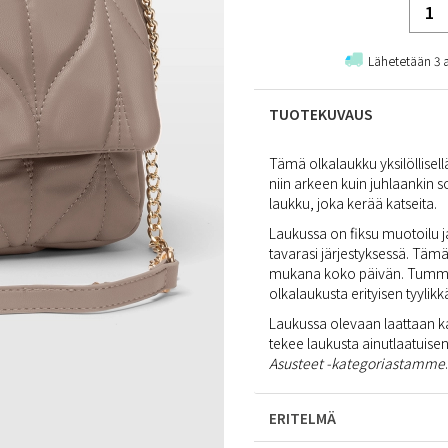
Lähetetään 3 
TUOTEKUVAUS
Tämä olkalaukku yksilöllisellä
niin arkeen kuin juhlaankin s
laukku, joka kerää katseita.
Laukussa on fiksu muotoilu ja
tavarasi järjestyksessä. Täm
mukana koko päivän. Tummanb
olkalaukusta erityisen tyylikk
Laukussa olevaan laattaan ka
tekee laukusta ainutlaatuise
Asusteet -kategoriastamme
.
ERITELMÄ