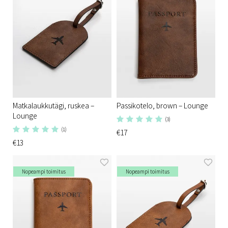
Matkalaukkutägi, ruskea –
Passikotelo, brown – Lounge
Lounge
(3)
(1)
€17
€13
Nopeampi toimitus
Nopeampi toimitus