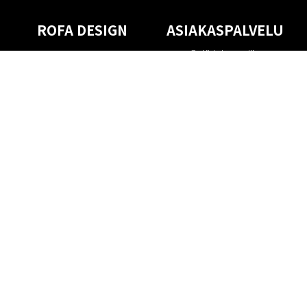
ROFA DESIGN
ASIAKASPALVELU
📝
Kirjoita meille
FAQ
📞 Puhelin: +46 (8) 530 434 33
Maanantai - Torstai klo 10.00 -
Ota yhteyttä
17.00
Perjantai klo 10.00 - 16.00
Suljettu klo 13.00 - 14.00
Tietoa meistä
Ostoehdot
Palautuskäytäntö
Kestävyys
Evästekäytäntö
Tietosuojakäytäntö