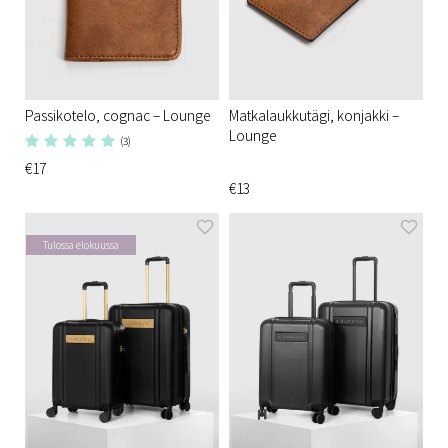
Passikotelo, cognac – Lounge
Matkalaukkutägi, konjakki –
Lounge
(3)
€17
€13
Tulossa elokuussa