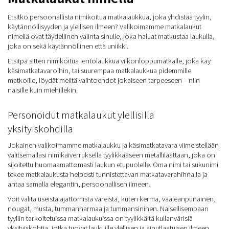
Etsitkö persoonallista nimikoitua matkalaukkua, joka yhdistää tyylin,
käytännöllisyyden ja ylellisen ilmeen? Valikoimamme matkalaukut
nimellä ovat täydellinen valinta sinulle, joka haluat matkustaa laukulla,
joka on sekä käytännöllinen että uniikki.
Etsitpä sitten nimikoitua lentolaukkua viikonloppumatkalle, joka käy
käsimatkatavaroihin, tai suurempaa matkalaukkua pidemmille
matkoille, löydät meiltä vaihtoehdot jokaiseen tarpeeseen – niin
naisille kuin miehillekin.
Personoidut matkalaukut ylellisillä
yksityiskohdilla
Jokainen valikoimamme matkalaukku ja käsimatkatavara viimeistellään
valitsemallasi nimikaiverruksella tyylikkääseen metallilaattaan, joka on
sijoitettu huomaamattomasti laukun etupuolelle. Oma nimi tai sukunimi
tekee matkalaukusta helposti tunnistettavan matkatavarahihnalla ja
antaa samalla elegantin, persoonallisen ilmeen.
Voit valita useista ajattomista väreistä, kuten kerma, vaaleanpunainen,
nougat, musta, tummanharmaa ja tummansininen. Naisellisempaan
tyyliin tarkoitetuissa matkalaukuissa on tyylikkäitä kullanvärisiä
yksityiskohtia, jotka tuovat laukuille ylellisen ja ainutlaatuisen ilmeen.