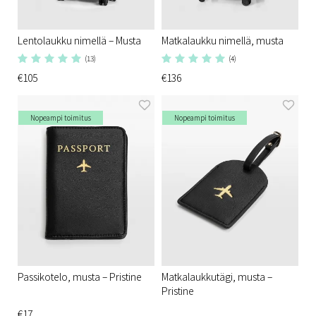
Lentolaukku nimellä – Musta
Matkalaukku nimellä, musta
(13)
(4)
€105
€136
Nopeampi toimitus
Nopeampi toimitus
Passikotelo, musta – Pristine
Matkalaukkutägi, musta –
Pristine
€17