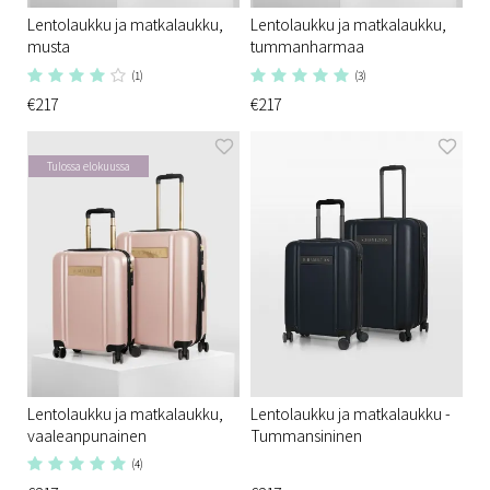
Lentolaukku ja matkalaukku,
Lentolaukku ja matkalaukku,
musta
tummanharmaa
(1)
(3)
€217
€217
Tulossa elokuussa
Lentolaukku ja matkalaukku,
Lentolaukku ja matkalaukku -
vaaleanpunainen
Tummansininen
(4)