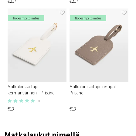
€217
€217
Nopeampi toimitus
Nopeampi toimitus
Matkalaukkutägi,
Matkalaukkutägi, nougat –
kermanvärinen – Pristine
Pristine
(1)
€13
€13
Matkalaukut nimellä