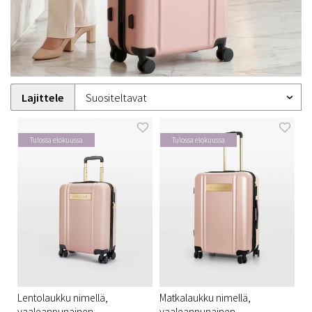
Lajittele
Tulossa elokuussa
Tulossa elokuussa
Lentolaukku nimellä,
Matkalaukku nimellä,
vaaleanpunainen
vaaleanpunainen