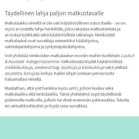
Täydellinen lahja paljon matkustavalle
Matkalaukku nimellä ei ole vain käytännöllinen ostos itselle – se on
myös arvostettu lahja henkilölle, joka rakastaa matkustamista ja
arvostaa tyylikkäitä sekä käytännöllisiä ratkaisuja. Nimikoidut
matkalaukut ovat suosittuja esimerkiksi häälahjoina,
valmistujaislahjoina ja syntymäpäivälahjoina.
Voit yhdistää nimikoidun matkalaukun moniin muihin tuotteisiin
Laukut
& Asusteet -kategoriastamme
. Valikoimasta löydät käytännöllisiä
meikkilaukkuja
,
weekend bag -laukkuja ja käsilaukkuja
sekä ylellisiä
asusteita
,
koruja
ja
kelloja
. Kaikki lahjat voidaan personoida
haluamallasi nimellä.
Muistathan, että voit hankkia myös
setin
, johon kuuluu sekä
matkalaukku että lentolaukku. Tämä yhdistelmä sopii täydellisesti
pidemmille matkoille, jolloin tarvitset enemmän pakkaustilaa. Tutustu
eri värivaihtoehtoihin ja löydä oma suosikkisi.