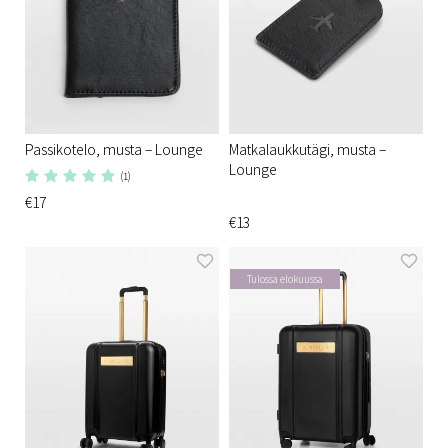
Passikotelo, musta – Lounge
Matkalaukkutägi, musta –
Lounge
(1)
€17
€13
Tulossa elokuussa