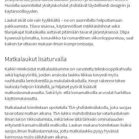
Huolella suunnitellut yksityiskohdat yhdistävät täydellisesti designin ja
käytännöllisyyden.
Laukut eivät ole vain tyylikkäitä – ne on suunniteltu helpottamaan
pakkaamista. Tilava sisäosa, käytännölliset ristikkäishihnat sekä
tilanjakajat lisätaskuilla auttavat pitämään tavarat järjestyksessä. Olipa
kyseessä työmatka, lomaviikko tai romanttinen viikonloppureissu, saat
kaiken tarvittavan mukaan ilman kompromisseja.
Matkalaukut lisäturvalla
Kaikki nimikoidut matkalaukkumme on varustettu teleskooppikahvalla
sekä tuplapyörillä, joiden ansiosta laukku liikkuu kevyesti myös
ruuhkaisilla lentokentillä ja mukulakivikaduilla. Kevyt rakenne tekee
laukusta helpon käsitellä, ja hiljaiset pyörät lisäävät
matkustusmukavuutta. Sekä työ- että lomamatkoilla arvostat harkittua
käyttömukavuutta.
Matkalaukut toimitetaan upotetulla TSA-yhdistelmälukolla, joka suojaa
tavaroitasi matkan aikana. TSA-lukko mahdollistaa turvatarkastuksen
ilman lukon rikkoutumista, mikä tekee siitä tärkeän ominaisuuden
erityisesti kansainvälisillä matkoilla. Laukun mukana toimitetaan lisäksi
suojus ilman lisäkustannuksia, jotta matkalaukku pysyy hyvässä
kunnossa myös säilytyksen aikana.