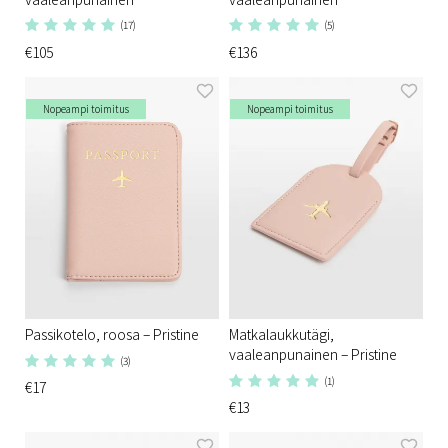
(17)
(5)
€105
€136
Nopeampi toimitus
Nopeampi toimitus
Passikotelo, roosa – Pristine
Matkalaukkutägi,
vaaleanpunainen – Pristine
(3)
(1)
€17
€13